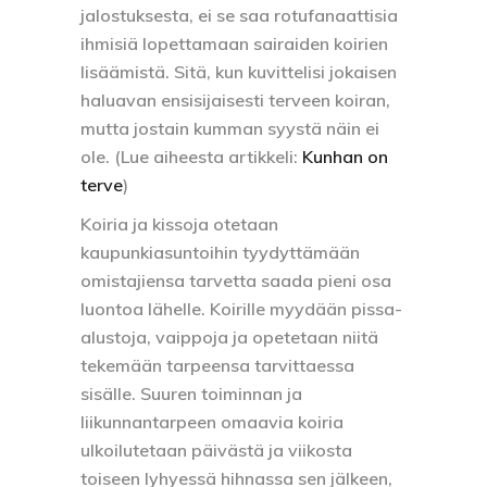
jalostuksesta, ei se saa rotufanaattisia
ihmisiä lopettamaan sairaiden koirien
lisäämistä. Sitä, kun kuvittelisi jokaisen
haluavan ensisijaisesti terveen koiran,
mutta jostain kumman syystä näin ei
ole. (Lue aiheesta artikkeli:
Kunhan on
terve
)
Koiria ja kissoja otetaan
kaupunkiasuntoihin tyydyttämään
omistajiensa tarvetta saada pieni osa
luontoa lähelle. Koirille myydään pissa-
alustoja, vaippoja ja opetetaan niitä
tekemään tarpeensa tarvittaessa
sisälle. Suuren toiminnan ja
liikunnantarpeen omaavia koiria
ulkoilutetaan päivästä ja viikosta
toiseen lyhyessä hihnassa sen jälkeen,