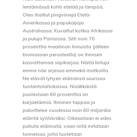
lentämässä kohti etelää ja lämpöä.
Olen ihaillut pingviinejä Etelä-
Amerikassa ja papukaijoja
Australiassa. Kuvaillut kotkia Afrikassa
ja puluja Pariisissa. Silti noin 70
prosenttia maailman linnuista (jälleen
biomassan perusteella) on ihmisen
kasvattamaa siipikarjaa. Näitä lintuja
emme näe arjessa emmekä matkoilla.
Ne elävät lyhyen elämänsä suurissa
tuotantolaitoksissa. Nisäkkäistä
puolestaan 60 prosenttia on
karjaeläimiä. Ihminen tappaa ja
paloittelee vuodessa noin 60 miljardia
eläintä syötäväksi. Oikeastaan ei edes
puhuta eläimistä, vaan niitä mitataan
tonneissa, joita tuotetaan