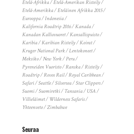
Etelä-Afrikka
Etelä-Amerikan Risteily
Etelä-Amerikka
Eteläinen Afrikka 2015
Eurooppa
Indonesia
Kalifornia Roadtrip 2016
Kanada
Kanadan Kalliovuoret
Kansallispuisto
Karibia
Karibian Risteily
Koirat
Kruger National Park
Lentokoneet
Meksiko
New York
Peru
Pyreneiden Vuoristo
Ranska
Risteily
Roadtrip
Rovos Rail
Royal Caribbean
Safari
Seattle
Silversea
Star Clippers
Suomi
Suomiretki
Tansania
USA
Villieläimet
Wilderness Safaris
Yhteenveto
Zimbabwe
Seuraa