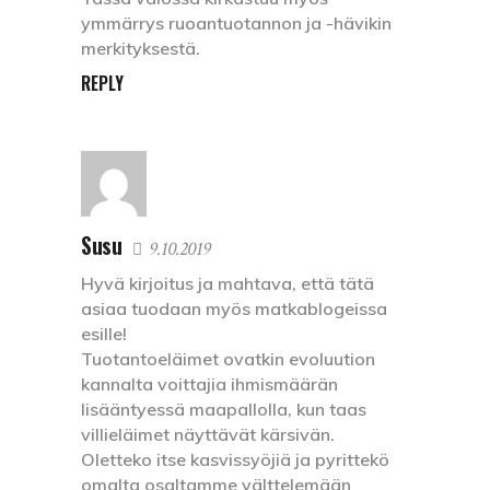
ymmärrys ruoantuotannon ja -hävikin
merkityksestä.
REPLY
Susu
9.10.2019
Hyvä kirjoitus ja mahtava, että tätä
asiaa tuodaan myös matkablogeissa
esille!
Tuotantoeläimet ovatkin evoluution
kannalta voittajia ihmismäärän
lisääntyessä maapallolla, kun taas
villieläimet näyttävät kärsivän.
Oletteko itse kasvissyöjiä ja pyrittekö
omalta osaltamme välttelemään