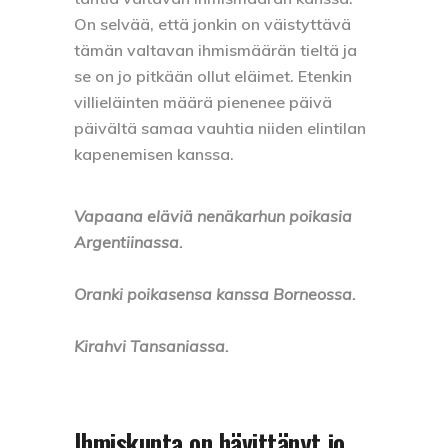
On selvää, että jonkin on väistyttävä
tämän valtavan ihmismäärän tieltä ja
se on jo pitkään ollut eläimet. Etenkin
villieläinten määrä pienenee päivä
päivältä samaa vauhtia niiden elintilan
kapenemisen kanssa.
Vapaana eläviä nenäkarhun poikasia
Argentiinassa.
Oranki poikasensa kanssa Borneossa.
Kirahvi Tansaniassa.
Ihmiskunta on hävittänyt jo