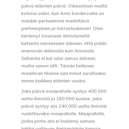
päivä eläinten päivä. Oikeastaan meillä
kotona onkin, kun Armi bordercollie on
meidän perheemme merkittävä
perheenjäsen ja harrastuskaveri. Olen
kerännyt toisinaan äimistyneitä
katseita sanoessani ääneen, että pidän
enemmän eläimistä kuin ihmisistä.
Sellaista ei kai saisi sanoa ääneen,
mutta sanon silti. Tämän hetkinen
maailman tilanne saa minut surulliseksi
ennen kaikkea eläinten vuoksi.
Joka päivä maapallolle syntyy 400 000
uutta ihmistä ja 160 000 kuolee. Joka
päivä syntyy siis 240 000 uutta ihmistä
ruokittavaksi maapallolle. Maapallolle,
jonka pinta-ala ei lisäänny samaa
tahtia valtavan ihmismäärän kanssa.