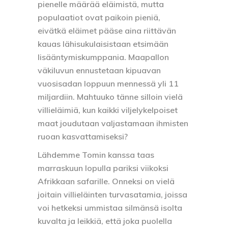
pienelle määrää eläimistä, mutta
populaatiot ovat paikoin pieniä,
eivätkä eläimet pääse aina riittävän
kauas lähisukulaisistaan etsimään
lisääntymiskumppania. Maapallon
väkiluvun ennustetaan kipuavan
vuosisadan loppuun mennessä yli 11
miljardiin. Mahtuuko tänne silloin vielä
villieläimiä, kun kaikki viljelykelpoiset
maat joudutaan valjastamaan ihmisten
ruoan kasvattamiseksi?
Lähdemme Tomin kanssa taas
marraskuun lopulla pariksi viikoksi
Afrikkaan safarille. Onneksi on vielä
joitain villieläinten turvasatamia, joissa
voi hetkeksi ummistaa silmänsä isolta
kuvalta ja leikkiä, että joka puolella