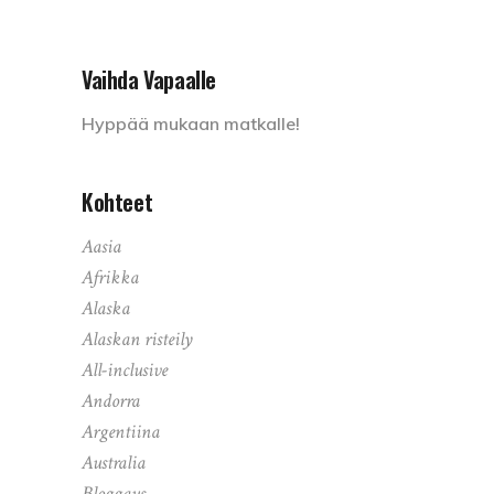
Vaihda Vapaalle
Hyppää mukaan matkalle!
Kohteet
Aasia
Afrikka
Alaska
Alaskan risteily
All-inclusive
Andorra
Argentiina
Australia
Bloggaus