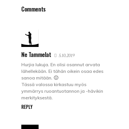
Comments
Ne Tammelat
5.10.2019
Hurjia lukuja. En olisi osannut arvata
lähellekään. Ei tähän oikein osaa edes
sanoa mitään. 🙁
Tässä valossa kirkastuu myös
ymmärrys ruoantuotannon ja -hävikin
merkityksestä.
REPLY