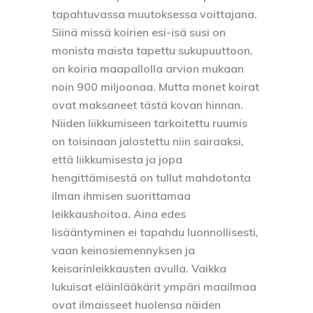
tapahtuvassa muutoksessa voittajana.
Siinä missä koirien esi-isä susi on
monista maista tapettu sukupuuttoon,
on koiria maapallolla arvion mukaan
noin 900 miljoonaa. Mutta monet koirat
ovat maksaneet tästä kovan hinnan.
Niiden liikkumiseen tarkoitettu ruumis
on toisinaan jalostettu niin sairaaksi,
että liikkumisesta ja jopa
hengittämisestä on tullut mahdotonta
ilman ihmisen suorittamaa
leikkaushoitoa. Aina edes
lisääntyminen ei tapahdu luonnollisesti,
vaan keinosiemennyksen ja
keisarinleikkausten avulla. Vaikka
lukuisat eläinlääkärit ympäri maailmaa
ovat ilmaisseet huolensa näiden