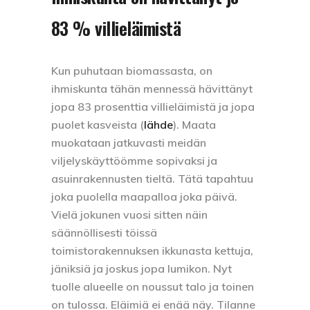
83 % villieläimistä
Kun puhutaan biomassasta, on
ihmiskunta tähän mennessä hävittänyt
jopa 83 prosenttia villieläimistä ja jopa
puolet kasveista (
lähde
). Maata
muokataan jatkuvasti meidän
viljelyskäyttöömme sopivaksi ja
asuinrakennusten tieltä. Tätä tapahtuu
joka puolella maapalloa joka päivä.
Vielä jokunen vuosi sitten näin
säännöllisesti töissä
toimistorakennuksen ikkunasta kettuja,
jäniksiä ja joskus jopa lumikon. Nyt
tuolle alueelle on noussut talo ja toinen
on tulossa. Eläimiä ei enää näy. Tilanne