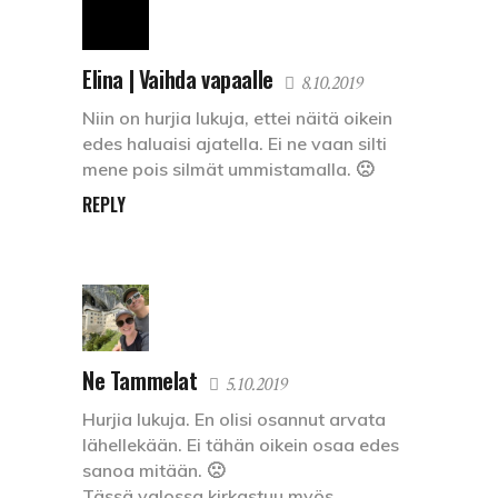
Elina | Vaihda vapaalle
8.10.2019
Niin on hurjia lukuja, ettei näitä oikein
edes haluaisi ajatella. Ei ne vaan silti
mene pois silmät ummistamalla. 🙁
REPLY
Ne Tammelat
5.10.2019
Hurjia lukuja. En olisi osannut arvata
lähellekään. Ei tähän oikein osaa edes
sanoa mitään. 🙁
Tässä valossa kirkastuu myös