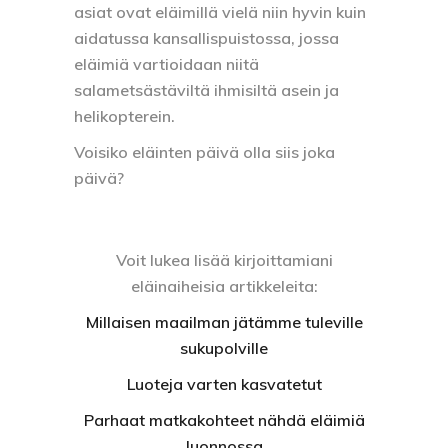
asiat ovat eläimillä vielä niin hyvin kuin
aidatussa kansallispuistossa, jossa
eläimiä vartioidaan niitä
salametsästäviltä ihmisiltä asein ja
helikopterein.
Voisiko eläinten päivä olla siis joka
päivä?
Voit lukea lisää kirjoittamiani
eläinaiheisia artikkeleita:
Millaisen maailman jätämme tuleville
sukupolville
Luoteja varten kasvatetut
Parhaat matkakohteet nähdä eläimiä
luonnossa