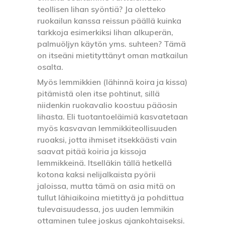
teollisen lihan syöntiä? Ja oletteko
ruokailun kanssa reissun päällä kuinka
tarkkoja esimerkiksi lihan alkuperän,
palmuöljyn käytön yms. suhteen? Tämä
on itseäni mietityttänyt oman matkailun
osalta.
Myös lemmikkien (lähinnä koira ja kissa)
pitämistä olen itse pohtinut, sillä
niidenkin ruokavalio koostuu pääosin
lihasta. Eli tuotantoeläimiä kasvatetaan
myös kasvavan lemmikkiteollisuuden
ruoaksi, jotta ihmiset itsekkäästi vain
saavat pitää koiria ja kissoja
lemmikkeinä. Itselläkin tällä hetkellä
kotona kaksi nelijalkaista pyörii
jaloissa, mutta tämä on asia mitä on
tullut lähiaikoina mietittyä ja pohdittua
tulevaisuudessa, jos uuden lemmikin
ottaminen tulee joskus ajankohtaiseksi.