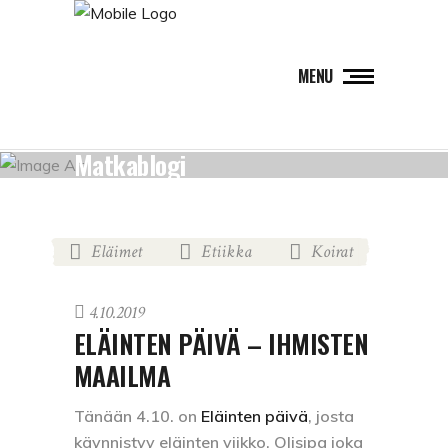
MENU
Matkablogi
Eläimet
Etiikka
Koirat
,
,
4.10.2019
ELÄINTEN PÄIVÄ – IHMISTEN
MAAILMA
Tänään 4.10. on
Eläinten päivä
, josta
käynnistyy eläinten viikko. Olisipa joka