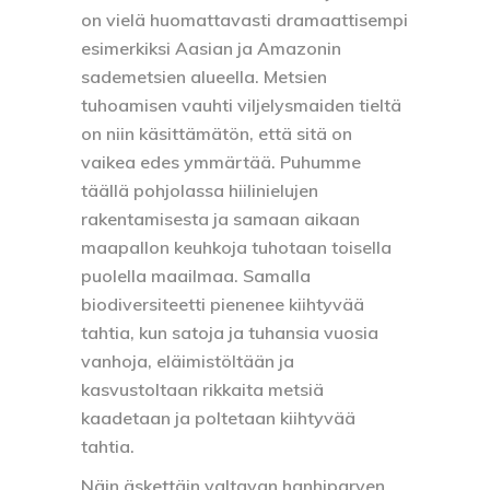
on vielä huomattavasti dramaattisempi
esimerkiksi Aasian ja Amazonin
sademetsien alueella. Metsien
tuhoamisen vauhti viljelysmaiden tieltä
on niin käsittämätön, että sitä on
vaikea edes ymmärtää. Puhumme
täällä pohjolassa hiilinielujen
rakentamisesta ja samaan aikaan
maapallon keuhkoja tuhotaan toisella
puolella maailmaa. Samalla
biodiversiteetti pienenee kiihtyvää
tahtia, kun satoja ja tuhansia vuosia
vanhoja, eläimistöltään ja
kasvustoltaan rikkaita metsiä
kaadetaan ja poltetaan kiihtyvää
tahtia.
Näin äskettäin valtavan hanhiparven