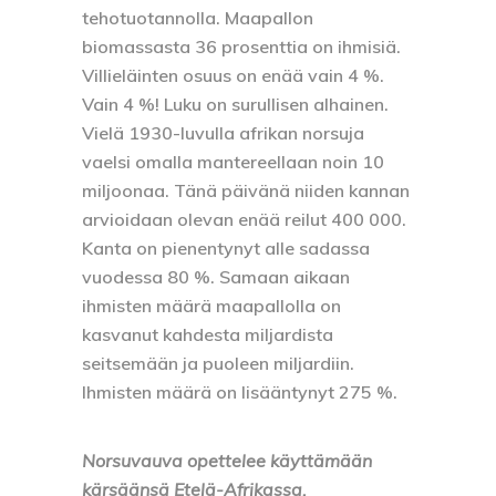
tehotuotannolla. Maapallon
biomassasta 36 prosenttia on ihmisiä.
Villieläinten osuus on enää vain 4 %.
Vain 4 %! Luku on surullisen alhainen.
Vielä 1930-luvulla afrikan norsuja
vaelsi omalla mantereellaan noin 10
miljoonaa. Tänä päivänä niiden kannan
arvioidaan olevan enää reilut 400 000.
Kanta on pienentynyt alle sadassa
vuodessa 80 %. Samaan aikaan
ihmisten määrä maapallolla on
kasvanut kahdesta miljardista
seitsemään ja puoleen miljardiin.
Ihmisten määrä on lisääntynyt 275 %.
Norsuvauva opettelee käyttämään
kärsäänsä Etelä-Afrikassa.