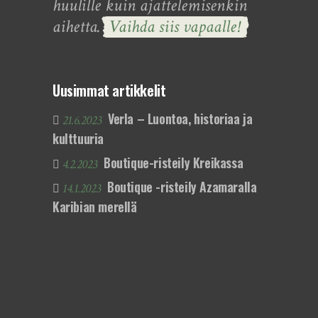
huulille kuin ajattelemisenkin
aihetta.
Vaihda siis vapaalle!
Uusimmat artikkelit
Verla – Luontoa, historiaa ja
21.6.2023
kulttuuria
Boutique-risteily Kreikassa
4.2.2023
Boutique -risteily Azamaralla
14.1.2023
Karibian merellä