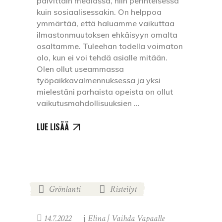
päivittäin mediassa, niin perinteisessä
kuin sosiaalisessakin. On helppoa
ymmärtää, että haluamme vaikuttaa
ilmastonmuutoksen ehkäisyyn omalta
osaltamme. Tuleehan todella voimaton
olo, kun ei voi tehdä asialle mitään.
Olen ollut useammassa
työpaikkavalmennuksessa ja yksi
mielestäni parhaista opeista on ollut
vaikutusmahdollisuuksien
LUE LISÄÄ
Grönlanti
Risteilyt
,
14.7.2022
Elina | Vaihda Vapaalle