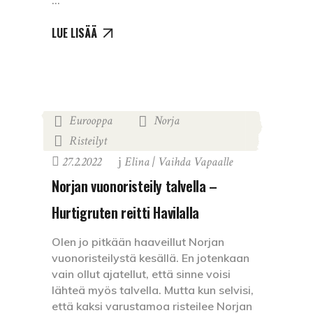
LUE LISÄÄ
Eurooppa
Norja
,
,
Risteilyt
27.2.2022
Elina | Vaihda Vapaalle
Norjan vuonoristeily talvella –
Hurtigruten reitti Havilalla
Olen jo pitkään haaveillut Norjan
vuonoristeilystä kesällä. En jotenkaan
vain ollut ajatellut, että sinne voisi
lähteä myös talvella. Mutta kun selvisi,
että kaksi varustamoa risteilee Norjan