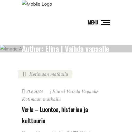
MENU
Author: Elina | Vaihda vapaalle
Kotimaan matkailu
21.6.2023
Elina | Vaihda Vapaalle
Kotimaan matkailu
Verla – Luontoa, historiaa ja
kulttuuria