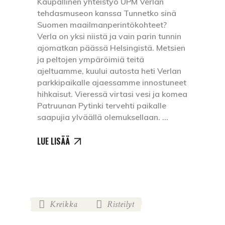
Kaupallinen yhteistyö UPM Verlan
tehdasmuseon kanssa Tunnetko sinä
Suomen maailmanperintökohteet?
Verla on yksi niistä ja vain parin tunnin
ajomatkan päässä Helsingistä. Metsien
ja peltojen ympäröimiä teitä
ajeltuamme, kuului autosta heti Verlan
parkkipaikalle ajaessamme innostuneet
hihkaisut. Vieressä virtasi vesi ja komea
Patruunan Pytinki tervehti paikalle
saapujia ylväällä olemuksellaan.
LUE LISÄÄ
Kreikka
Risteilyt
,