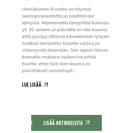
Heinäkuinen Kroatia on täynnä
auringonpaistetta ja paahtavaa
lämpöä. Mantereella lämpötila kohoaa
yli 35 asteen ja päivällä on niin kuuma,
että pystyy lähinnä kävelemään lyhyen
matkan terassilta toiselle varjoa ja
viilennystä etsimään. Sen sijaan laivan
kannella mukava tuulenvire pitää
huolta, ettei tule liian kuuma ja
päivittäiset uimastopit
LUE LISÄÄ
LISÄÄ ARTIKKELEITA