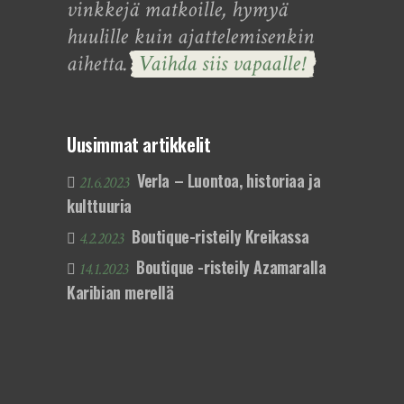
vinkkejä matkoille, hymyä
huulille kuin ajattelemisenkin
aihetta.
Vaihda siis vapaalle!
Uusimmat artikkelit
Verla – Luontoa, historiaa ja
21.6.2023
kulttuuria
Boutique-risteily Kreikassa
4.2.2023
Boutique -risteily Azamaralla
14.1.2023
Karibian merellä