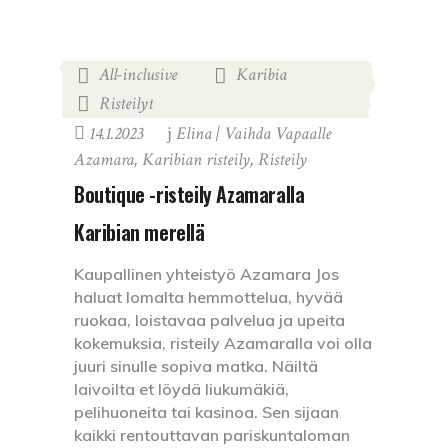
All-inclusive
Karibia
,
,
Risteilyt
14.1.2023
Elina | Vaihda Vapaalle
Azamara
,
Karibian risteily
,
Risteily
Boutique -risteily Azamaralla
Karibian merellä
Kaupallinen yhteistyö Azamara Jos
haluat lomalta hemmottelua, hyvää
ruokaa, loistavaa palvelua ja upeita
kokemuksia, risteily Azamaralla voi olla
juuri sinulle sopiva matka. Näiltä
laivoilta et löydä liukumäkiä,
pelihuoneita tai kasinoa. Sen sijaan
kaikki rentouttavan pariskuntaloman