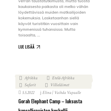
verran taustatutkimusta, mutta tuosta
kaukaisesta paikasta oli melko vähän
löydettävissä muiden matkailijoiden
kokemuksia. Lasketaanhan siellä
käyvät turistitkin vuosittain vain
kymmenissä tuhansissa. Mutta
toisaalta,
LUE LISÄÄ
Afrikka
Etelä-Afrikka
,
,
Safarit
Villieläimet
,
5.5.2022
Elina | Vaihda Vapaalle
Gorah Elephant Camp – luksusta
kansallispuiston keskellä