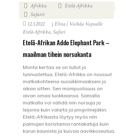
Afrikka
Etelä-Afrikka
,
,
Safarit
12.3.2022
Elina | Vaihda Vapaalle
Etelä-Afrikka
,
Safari
Etelä-Afrikan Addo Elephant Park –
maailman tihein norsukanta
Monta kertaa se on tullut jo
tunnustettua, Etelä-Afrikka on noussut
matkakohteena suosikkimaakseni jo
aikaa sitten. Sen monipuolisuus on
aivan omaa luokkaansa. Samalla
matkalla voi nähdä niin norsuja ja
leijonia kuin valaita ja pingviinejäkin.
Etelä-Afrikasta löytyy myös niin
palmujen koristamia rantakatuja kuin
karun kaunista ja kuivaa aavikkoseutua.