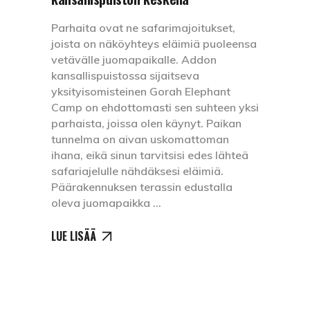
Parhaita ovat ne safarimajoitukset,
joista on näköyhteys eläimiä puoleensa
vetävälle juomapaikalle. Addon
kansallispuistossa sijaitseva
yksityisomisteinen Gorah Elephant
Camp on ehdottomasti sen suhteen yksi
parhaista, joissa olen käynyt. Paikan
tunnelma on aivan uskomattoman
ihana, eikä sinun tarvitsisi edes lähteä
safariajelulle nähdäksesi eläimiä.
Päärakennuksen terassin edustalla
oleva juomapaikka
LUE LISÄÄ