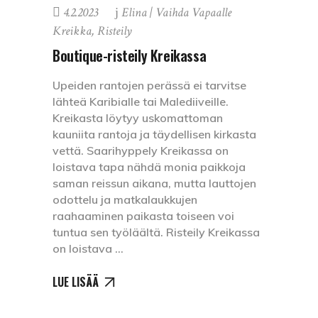
4.2.2023
Elina | Vaihda Vapaalle
Kreikka
,
Risteily
Boutique-risteily Kreikassa
Upeiden rantojen perässä ei tarvitse
lähteä Karibialle tai Malediiveille.
Kreikasta löytyy uskomattoman
kauniita rantoja ja täydellisen kirkasta
vettä. Saarihyppely Kreikassa on
loistava tapa nähdä monia paikkoja
saman reissun aikana, mutta lauttojen
odottelu ja matkalaukkujen
raahaaminen paikasta toiseen voi
tuntua sen työläältä. Risteily Kreikassa
on loistava
LUE LISÄÄ