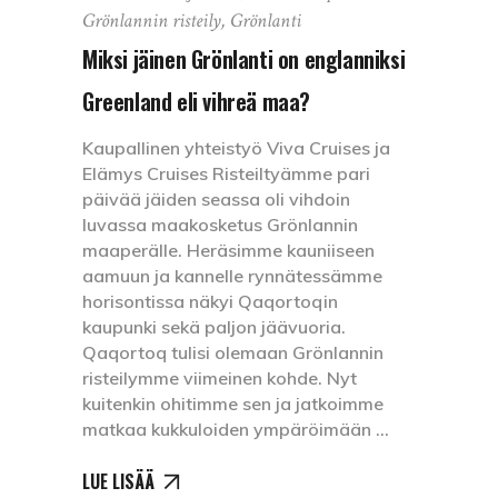
Grönlannin risteily
,
Grönlanti
Miksi jäinen Grönlanti on englanniksi
Greenland eli vihreä maa?
Kaupallinen yhteistyö Viva Cruises ja
Elämys Cruises Risteiltyämme pari
päivää jäiden seassa oli vihdoin
luvassa maakosketus Grönlannin
maaperälle. Heräsimme kauniiseen
aamuun ja kannelle rynnätessämme
horisontissa näkyi Qaqortoqin
kaupunki sekä paljon jäävuoria.
Qaqortoq tulisi olemaan Grönlannin
risteilymme viimeinen kohde. Nyt
kuitenkin ohitimme sen ja jatkoimme
matkaa kukkuloiden ympäröimään
LUE LISÄÄ