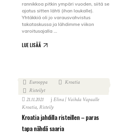
rannikkoa pitkin ympäri vuoden, siitä se
ajatus sitten lähti (ihan laukalle).
Yhtäkkiä oli jo varausvahvistus
takataskussa ja lähdimme viikon
varoitusajalla
LUE LISÄÄ
Eurooppa
Kroatia
,
,
Risteilyt
21.11.2021
Elina | Vaihda Vapaalle
Kroatia
,
Risteily
Kroatia jahdilla risteillen – paras
tapa nähdä saaria