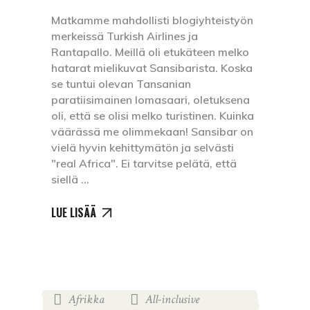
Matkamme mahdollisti blogiyhteistyön
merkeissä Turkish Airlines ja
Rantapallo. Meillä oli etukäteen melko
hatarat mielikuvat Sansibarista. Koska
se tuntui olevan Tansanian
paratiisimainen lomasaari, oletuksena
oli, että se olisi melko turistinen. Kuinka
väärässä me olimmekaan! Sansibar on
vielä hyvin kehittymätön ja selvästi
"real Africa". Ei tarvitse pelätä, että
siellä
LUE LISÄÄ
Afrikka
All-inclusive
,
,