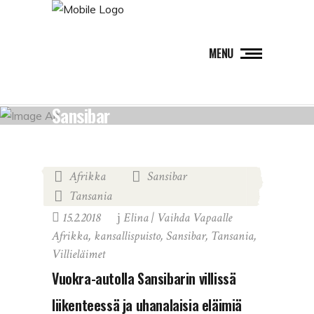
MENU
Sansibar
Afrikka
Sansibar
,
,
Tansania
15.2.2018
Elina | Vaihda Vapaalle
Afrikka
,
kansallispuisto
,
Sansibar
,
Tansania
,
Villieläimet
Vuokra-autolla Sansibarin villissä
liikenteessä ja uhanalaisia eläimiä