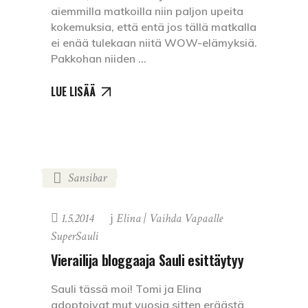
aiemmilla matkoilla niin paljon upeita
kokemuksia, että entä jos tällä matkalla
ei enää tulekaan niitä WOW-elämyksiä.
Pakkohan niiden
LUE LISÄÄ
Sansibar
1.5.2014
Elina | Vaihda Vapaalle
SuperSauli
Vierailija bloggaaja Sauli esittäytyy
Sauli tässä moi! Tomi ja Elina
adoptoivat mut vuosia sitten eräästä