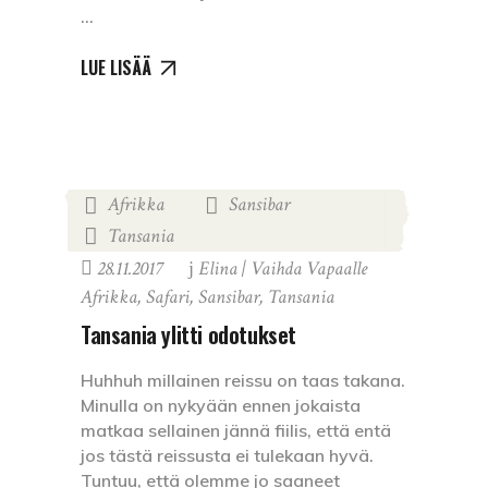
LUE LISÄÄ
Afrikka
Sansibar
,
,
Tansania
28.11.2017
Elina | Vaihda Vapaalle
Afrikka
,
Safari
,
Sansibar
,
Tansania
Tansania ylitti odotukset
Huhhuh millainen reissu on taas takana.
Minulla on nykyään ennen jokaista
matkaa sellainen jännä fiilis, että entä
jos tästä reissusta ei tulekaan hyvä.
Tuntuu, että olemme jo saaneet