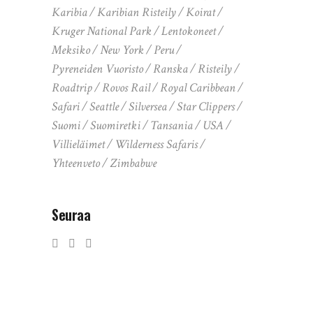
Karibia
Karibian Risteily
Koirat
Kruger National Park
Lentokoneet
Meksiko
New York
Peru
Pyreneiden Vuoristo
Ranska
Risteily
Roadtrip
Rovos Rail
Royal Caribbean
Safari
Seattle
Silversea
Star Clippers
Suomi
Suomiretki
Tansania
USA
Villieläimet
Wilderness Safaris
Yhteenveto
Zimbabwe
Seuraa