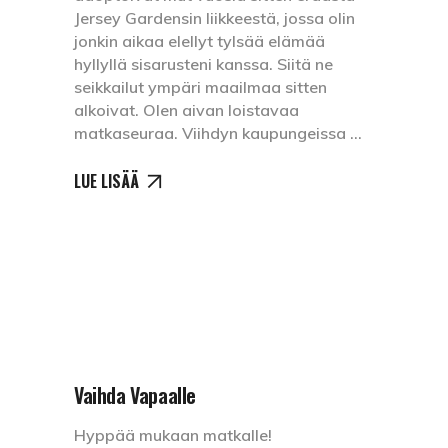
Jersey Gardensin liikkeestä, jossa olin
jonkin aikaa elellyt tylsää elämää
hyllyllä sisarusteni kanssa. Siitä ne
seikkailut ympäri maailmaa sitten
alkoivat. Olen aivan loistavaa
matkaseuraa. Viihdyn kaupungeissa
LUE LISÄÄ
Vaihda Vapaalle
Hyppää mukaan matkalle!