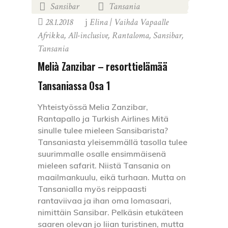
Sansibar
Tansania
,
28.1.2018
Elina | Vaihda Vapaalle
Afrikka
,
All-inclusive
,
Rantaloma
,
Sansibar
,
Tansania
Melià Zanzibar – resorttielämää
Tansaniassa Osa 1
Yhteistyössä Melia Zanzibar,
Rantapallo ja Turkish Airlines Mitä
sinulle tulee mieleen Sansibarista?
Tansaniasta yleisemmällä tasolla tulee
suurimmalle osalle ensimmäisenä
mieleen safarit. Niistä Tansania on
maailmankuulu, eikä turhaan. Mutta on
Tansanialla myös reippaasti
rantaviivaa ja ihan oma lomasaari,
nimittäin Sansibar. Pelkäsin etukäteen
saaren olevan jo liian turistinen, mutta