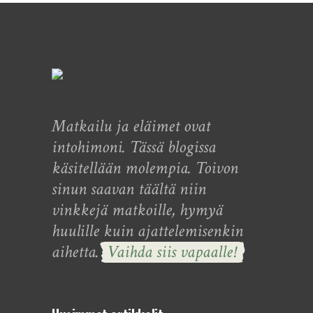
Matkailu ja eläimet ovat
intohimoni. Tässä blogissa
käsitellään molempia. Toivon
sinun saavan täältä niin
vinkkejä matkoille, hymyä
huulille kuin ajattelemisenkin
aihetta.
Vaihda siis vapaalle!