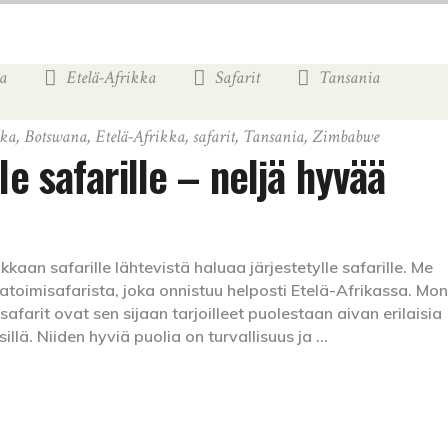
a
Etelä-Afrikka
Safarit
Tansania
,
,
,
,
kka
,
Botswana
,
Etelä-Afrikka
,
safarit
,
Tansania
,
Zimbabwe
le safarille – neljä hyvää
kaan safarille lähtevistä haluaa järjestetylle safarille. Me
toimisafarista, joka onnistuu helposti Etelä-Afrikassa. Mon
farit ovat sen sijaan tarjoilleet puolestaan aivan erilaisia
llä. Niiden hyviä puolia on turvallisuus ja