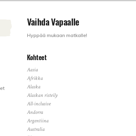
Vaihda Vapaalle
Hyppää mukaan matkalle!
Kohteet
Aasia
Afrikka
Alaska
et
Alaskan risteily
All-inclusive
Andorra
Argentiina
Australia