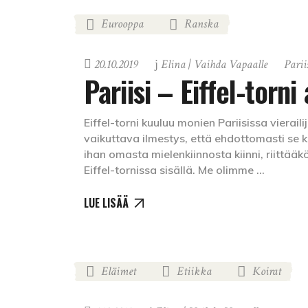
Eurooppa
Ranska
,
20.10.2019
Elina | Vaihda Vapaalle
Parii
Pariisi – Eiffel-torn
Eiffel-torni kuuluu monien Pariisissa vieraili
vaikuttava ilmestys, että ehdottomasti se 
ihan omasta mielenkiinnosta kiinni, riittää
Eiffel-tornissa sisällä. Me olimme
LUE LISÄÄ
Eläimet
Etiikka
Koirat
,
,