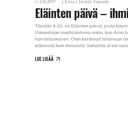
4.10.2019
Elina | Vaihda Vapaalle
Eläinten päivä – ih
Tänään 4.10. on Eläinten päivä, josta käynni
Oikeastaan meillä kotona onkin, kun Armi 
harrastuskaveri. Olen kerännyt toisinaan 
eläimistä kuin ihmisistä. Sellaista ei kai sa
LUE LISÄÄ