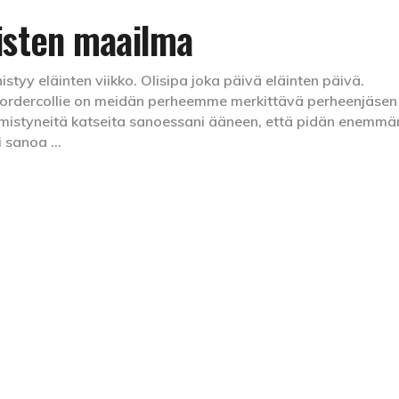
misten maailma
styy eläinten viikko. Olisipa joka päivä eläinten päivä.
bordercollie on meidän perheemme merkittävä perheenjäsen
äimistyneitä katseita sanoessani ääneen, että pidän enemmä
isi sanoa