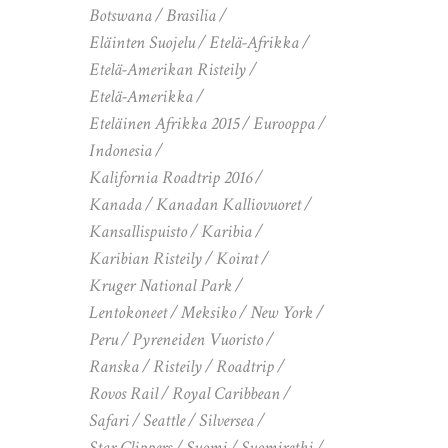
Botswana
Brasilia
Eläinten Suojelu
Etelä-Afrikka
Etelä-Amerikan Risteily
Etelä-Amerikka
Eteläinen Afrikka 2015
Eurooppa
Indonesia
Kalifornia Roadtrip 2016
Kanada
Kanadan Kalliovuoret
Kansallispuisto
Karibia
Karibian Risteily
Koirat
Kruger National Park
Lentokoneet
Meksiko
New York
Peru
Pyreneiden Vuoristo
Ranska
Risteily
Roadtrip
Rovos Rail
Royal Caribbean
Safari
Seattle
Silversea
Star Clippers
Suomi
Suomiretki