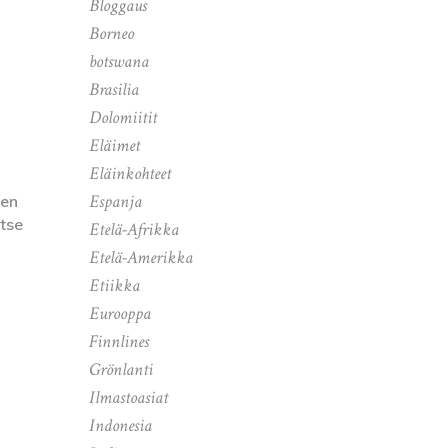
Bloggaus
Borneo
botswana
Brasilia
Dolomiitit
Eläimet
Eläinkohteet
Espanja
ten
itse
Etelä-Afrikka
Etelä-Amerikka
Etiikka
Eurooppa
Finnlines
Grönlanti
Ilmastoasiat
Indonesia