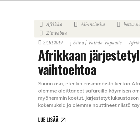
Afrikka
All-inclusive
botswan
,
,
Zimbabwe
27.10.2019
Elina | Vaihda Vapaalle
Afri
Afrikkaan järjestetyl
vaihtoehtoa
Suurin osa, etenkin ensimmäistä kertaa Afrik
olemme aloittaneet safareilla käymisen oma
myöhemmin koetut, järjestetyt luksustason sa
kokemuksia ja olemme nauttineet niistä täysi
LUE LISÄÄ