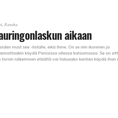
si
,
Ranska
i auringonlaskun aikaan
joiden must see -listalle, eikä ihme. On se niin ikoninen ja
kannattaakin käydä Pariisissa ollessa katsomassa. Se on sit
kö tornin näkeminen etäältä vai haluaako kenties käydä ihan 