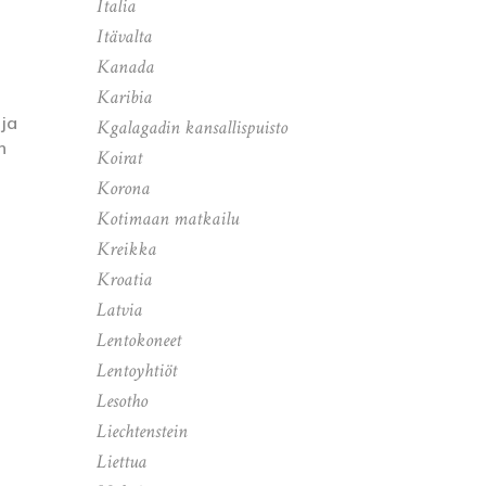
Italia
Itävalta
Kanada
Karibia
 ja
Kgalagadin kansallispuisto
n
Koirat
Korona
Kotimaan matkailu
Kreikka
Kroatia
Latvia
Lentokoneet
Lentoyhtiöt
Lesotho
Liechtenstein
Liettua