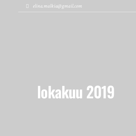
elina.malkia@gmail.com
MATKABLOGI
KOHTEET
lokakuu 2019