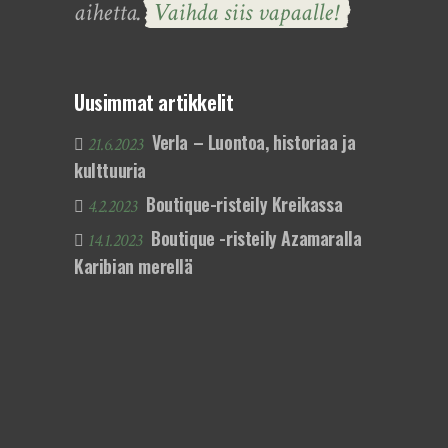
aihetta.
Vaihda siis vapaalle!
Uusimmat artikkelit
Verla – Luontoa, historiaa ja
21.6.2023
kulttuuria
Boutique-risteily Kreikassa
4.2.2023
Boutique -risteily Azamaralla
14.1.2023
Karibian merellä