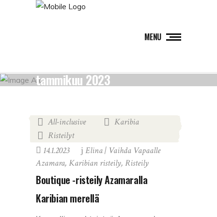
MENU
tammikuu 2023
All-inclusive
Karibia
,
,
Risteilyt
14.1.2023
Elina | Vaihda Vapaalle
Azamara
,
Karibian risteily
,
Risteily
Boutique -risteily Azamaralla
Karibian merellä