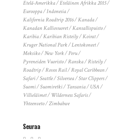
Etelä-Amerikka
Eteläinen Afrikka 2015
Eurooppa
Indonesia
Kalifornia Roadtrip 2016
Kanada
Kanadan Kalliovuoret
Kansallispuisto
Karibia
Karibian Risteily
Koirat
Kruger National Park
Lentokoneet
Meksiko
New York
Peru
Pyreneiden Vuoristo
Ranska
Risteily
Roadtrip
Rovos Rail
Royal Caribbean
Safari
Seattle
Silversea
Star Clippers
Suomi
Suomiretki
Tansania
USA
Villieläimet
Wilderness Safaris
Yhteenveto
Zimbabwe
Seuraa