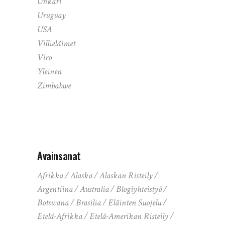
Unkari
Uruguay
USA
Villieläimet
Viro
Yleinen
Zimbabwe
Avainsanat
Afrikka
Alaska
Alaskan Risteily
Argentiina
Australia
Blogiyhteistyö
Botswana
Brasilia
Eläinten Suojelu
Etelä-Afrikka
Etelä-Amerikan Risteily