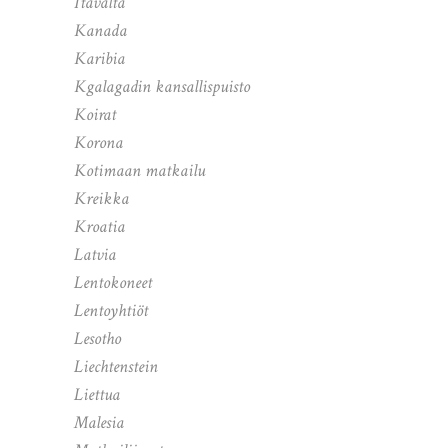
Itävalta
Kanada
Karibia
Kgalagadin kansallispuisto
Koirat
Korona
Kotimaan matkailu
Kreikka
Kroatia
Latvia
Lentokoneet
Lentoyhtiöt
Lesotho
Liechtenstein
Liettua
Malesia