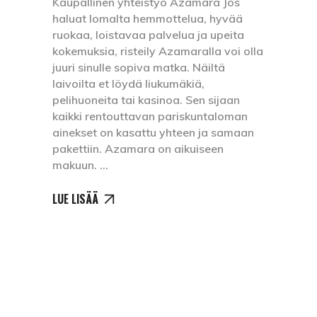
Kaupallinen yhteistyö Azamara Jos
haluat lomalta hemmottelua, hyvää
ruokaa, loistavaa palvelua ja upeita
kokemuksia, risteily Azamaralla voi olla
juuri sinulle sopiva matka. Näiltä
laivoilta et löydä liukumäkiä,
pelihuoneita tai kasinoa. Sen sijaan
kaikki rentouttavan pariskuntaloman
ainekset on kasattu yhteen ja samaan
pakettiin. Azamara on aikuiseen
makuun.
LUE LISÄÄ