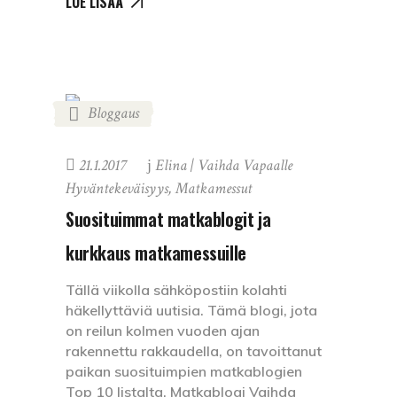
LUE LISÄÄ
Bloggaus
21.1.2017
Elina | Vaihda Vapaalle
Hyväntekeväisyys
,
Matkamessut
Suosituimmat matkablogit ja
kurkkaus matkamessuille
Tällä viikolla sähköpostiin kolahti
häkellyttäviä uutisia. Tämä blogi, jota
on reilun kolmen vuoden ajan
rakennettu rakkaudella, on tavoittanut
paikan suosituimpien matkablogien
Top 10 listalta. Matkablogi Vaihda