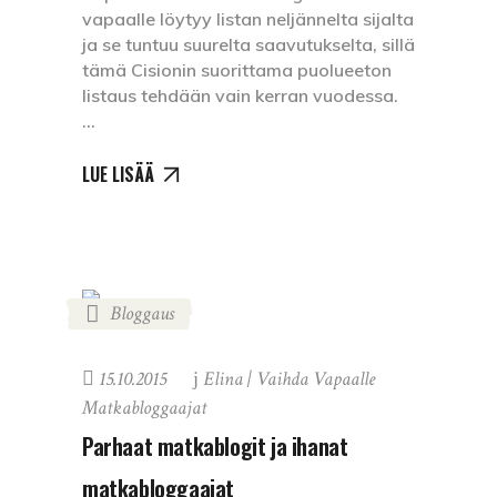
vapaalle löytyy listan neljännelta sijalta
ja se tuntuu suurelta saavutukselta, sillä
tämä Cisionin suorittama puolueeton
listaus tehdään vain kerran vuodessa.
LUE LISÄÄ
Bloggaus
15.10.2015
Elina | Vaihda Vapaalle
Matkabloggaajat
Parhaat matkablogit ja ihanat
matkabloggaajat