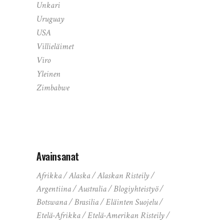
Unkari
Uruguay
USA
Villieläimet
Viro
Yleinen
Zimbabwe
Avainsanat
Afrikka
Alaska
Alaskan Risteily
Argentiina
Australia
Blogiyhteistyö
Botswana
Brasilia
Eläinten Suojelu
Etelä-Afrikka
Etelä-Amerikan Risteily