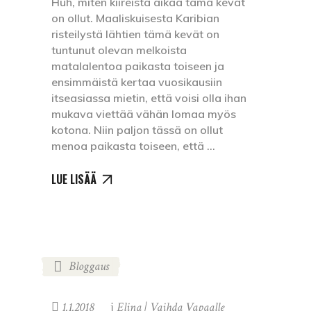
Huh, miten kiireistä aikaa tämä kevät
on ollut. Maaliskuisesta Karibian
risteilystä lähtien tämä kevät on
tuntunut olevan melkoista
matalalentoa paikasta toiseen ja
ensimmäistä kertaa vuosikausiin
itseasiassa mietin, että voisi olla ihan
mukava viettää vähän lomaa myös
kotona. Niin paljon tässä on ollut
menoa paikasta toiseen, että
LUE LISÄÄ
Bloggaus
1.1.2018
Elina | Vaihda Vapaalle