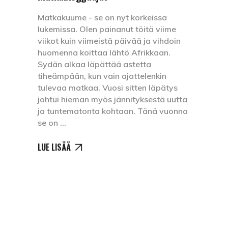
Matkakuume - se on nyt korkeissa
lukemissa. Olen painanut töitä viime
viikot kuin viimeistä päivää ja vihdoin
huomenna koittaa lähtö Afrikkaan.
Sydän alkaa läpättää astetta
tiheämpään, kun vain ajattelenkin
tulevaa matkaa. Vuosi sitten läpätys
johtui hieman myös jännityksestä uutta
ja tuntematonta kohtaan. Tänä vuonna
se on
LUE LISÄÄ