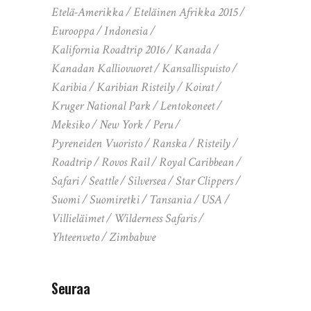
Etelä-Amerikka
Eteläinen Afrikka 2015
Eurooppa
Indonesia
Kalifornia Roadtrip 2016
Kanada
Kanadan Kalliovuoret
Kansallispuisto
Karibia
Karibian Risteily
Koirat
Kruger National Park
Lentokoneet
Meksiko
New York
Peru
Pyreneiden Vuoristo
Ranska
Risteily
Roadtrip
Rovos Rail
Royal Caribbean
Safari
Seattle
Silversea
Star Clippers
Suomi
Suomiretki
Tansania
USA
Villieläimet
Wilderness Safaris
Yhteenveto
Zimbabwe
Seuraa