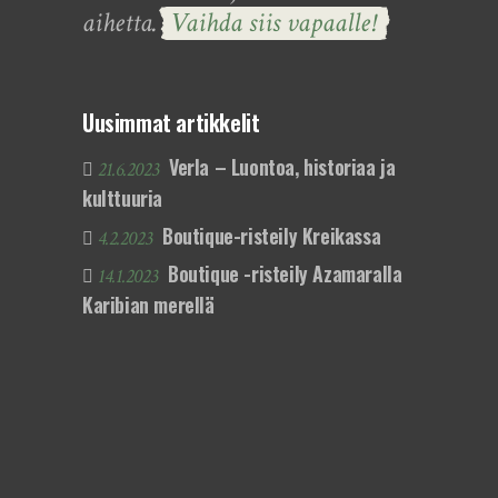
aihetta.
Vaihda siis vapaalle!
Uusimmat artikkelit
Verla – Luontoa, historiaa ja
21.6.2023
kulttuuria
Boutique-risteily Kreikassa
4.2.2023
Boutique -risteily Azamaralla
14.1.2023
Karibian merellä