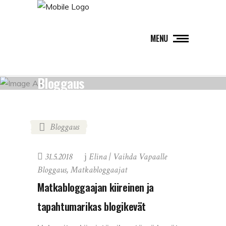
MENU
Bloggaus
Bloggaus
31.5.2018
Elina | Vaihda Vapaalle
Bloggaus
,
Matkabloggaajat
Matkabloggaajan kiireinen ja
tapahtumarikas blogikevät