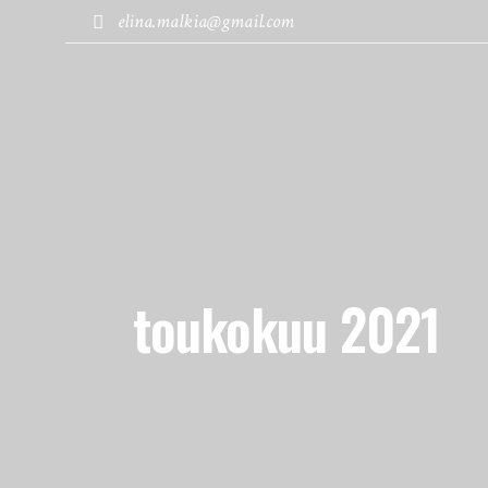
elina.malkia@gmail.com
MATKABLOGI
KOHTEET
toukokuu 2021