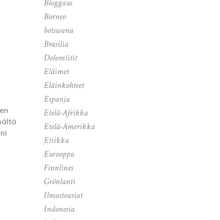
Bloggaus
Borneo
botswana
Brasilia
Dolomiitit
Eläimet
Eläinkohteet
Espanja
ven
Etelä-Afrikka
mältä
Etelä-Amerikka
ni
Etiikka
Eurooppa
Finnlines
Grönlanti
Ilmastoasiat
Indonesia