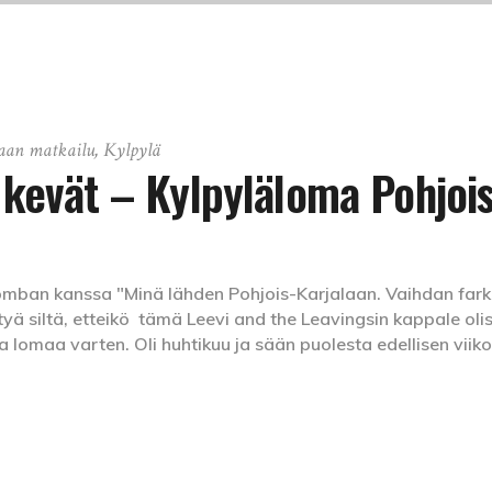
aan matkailu
,
Kylpylä
kevät – Kylpyläloma Pohjois
omban kanssa "Minä lähden Pohjois-Karjalaan. Vaihdan fark
yä siltä, etteikö tämä Leevi and the Leavingsin kappale olis
 lomaa varten. Oli huhtikuu ja sään puolesta edellisen viik