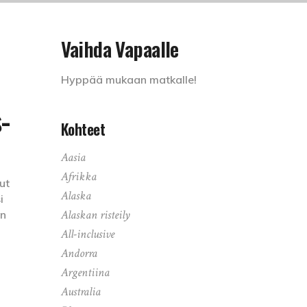
Vaihda Vapaalle
Hyppää mukaan matkalle!
-
Kohteet
Aasia
Afrikka
ut
Alaska
i
Alaskan risteily
on
All-inclusive
Andorra
Argentiina
Australia