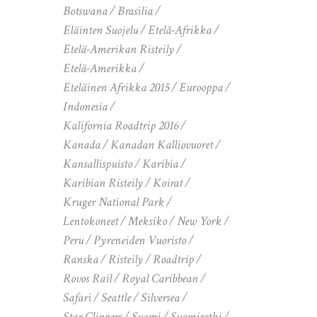
Botswana
Brasilia
Eläinten Suojelu
Etelä-Afrikka
Etelä-Amerikan Risteily
Etelä-Amerikka
Eteläinen Afrikka 2015
Eurooppa
Indonesia
Kalifornia Roadtrip 2016
Kanada
Kanadan Kalliovuoret
Kansallispuisto
Karibia
Karibian Risteily
Koirat
Kruger National Park
Lentokoneet
Meksiko
New York
Peru
Pyreneiden Vuoristo
Ranska
Risteily
Roadtrip
Rovos Rail
Royal Caribbean
Safari
Seattle
Silversea
Star Clippers
Suomi
Suomiretki