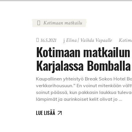
Kotimaan matkailu
16.5.2021
Elina | Vaihda Vapaalle
Kotim
Kotimaan matkailun 
Karjalassa Bomballa
Kaupallinen yhteistyö Break Sokos Hotel B
verkkarihousuun." En voinut mitenkään vältt
soinut päässä, kun pakkasin laukkua tulevaa
lämpimät ja aurinkoiset kelit olivat jo
LUE LISÄÄ