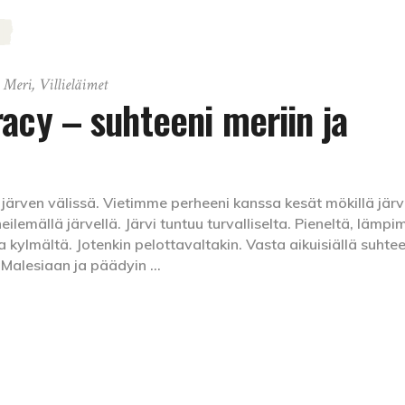
,
Meri
,
Villieläimet
acy – suhteeni meriin ja
 järven välissä. Vietimme perheeni kanssa kesät mökillä jär
lemällä järvellä. Järvi tuntuu turvalliselta. Pieneltä, lämpi
a kylmältä. Jotenkin pelottavaltakin. Vasta aikuisiällä suhtee
 Malesiaan ja päädyin