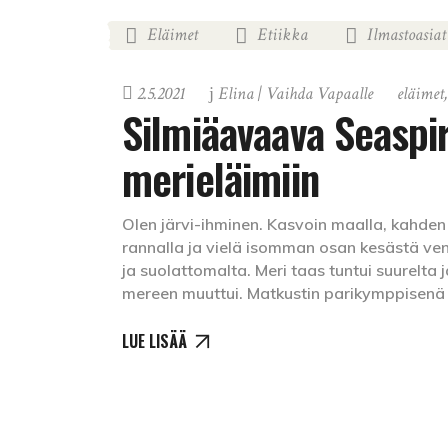
Eläimet
Etiikka
Ilmastoasiat
,
,
2.5.2021
Elina | Vaihda Vapaalle
eläimet
Silmiäavaava Seaspir
merieläimiin
Olen järvi-ihminen. Kasvoin maalla, kahden
rannalla ja vielä isomman osan kesästä venei
ja suolattomalta. Meri taas tuntui suurelta j
mereen muuttui. Matkustin parikymppisenä
LUE LISÄÄ