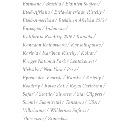
Botswana
Brasilia
Eläinten Suojelu
Etelä-Afrikka
Etelä-Amerikan Risteily
Etelä-Amerikka
Eteläinen Afrikka 2015
Eurooppa
Indonesia
Kalifornia Roadtrip 2016
Kanada
Kanadan Kalliovuoret
Kansallispuisto
Karibia
Karibian Risteily
Koirat
Kruger National Park
Lentokoneet
Meksiko
New York
Peru
Pyreneiden Vuoristo
Ranska
Risteily
Roadtrip
Rovos Rail
Royal Caribbean
Safari
Seattle
Silversea
Star Clippers
Suomi
Suomiretki
Tansania
USA
Villieläimet
Wilderness Safaris
Yhteenveto
Zimbabwe