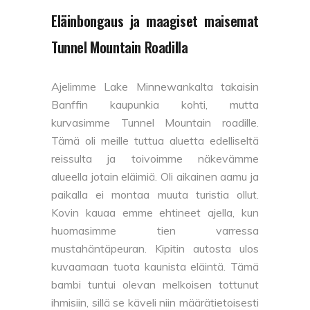
Eläinbongaus ja maagiset maisemat
Tunnel Mountain Roadilla
Ajelimme Lake Minnewankalta takaisin
Banffin kaupunkia kohti, mutta
kurvasimme Tunnel Mountain roadille.
Tämä oli meille tuttua aluetta edelliseltä
reissulta ja toivoimme näkevämme
alueella jotain eläimiä. Oli aikainen aamu ja
paikalla ei montaa muuta turistia ollut.
Kovin kauaa emme ehtineet ajella, kun
huomasimme tien varressa
mustahäntäpeuran. Kipitin autosta ulos
kuvaamaan tuota kaunista eläintä. Tämä
bambi tuntui olevan melkoisen tottunut
ihmisiin, sillä se käveli niin määrätietoisesti