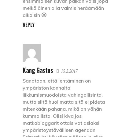
ensimmäisen kuvan paikan voisi jopa
meikäläinen olla valmis heräämään
aikaisin 🙂
REPLY
Kang Gastus
15.2.2017
Sanotaan, että lentäminen on
ympäristön kannalta
liikkumismuodoista vahingollisinta,
mutta siitä huolimatta sitä ei pidetä
mitenkään pahana, mikä on vähän
kummallista. Olisi kiva jos
matkabloggarit ottaisivat asiaksi
ympäristöystävällisen agendan.
Esimerkiksi kävellen pääsee jo aika