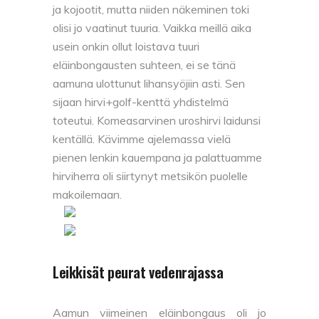
ja kojootit, mutta niiden näkeminen toki
olisi jo vaatinut tuuria. Vaikka meillä aika
usein onkin ollut loistava tuuri
eläinbongausten suhteen, ei se tänä
aamuna ulottunut lihansyöjiin asti. Sen
sijaan hirvi+golf-kenttä yhdistelmä
toteutui. Komeasarvinen uroshirvi laidunsi
kentällä. Kävimme ajelemassa vielä
pienen lenkin kauempana ja palattuamme
hirviherra oli siirtynyt metsikön puolelle
makoilemaan.
Leikkisät peurat vedenrajassa
Aamun viimeinen eläinbongaus oli jo