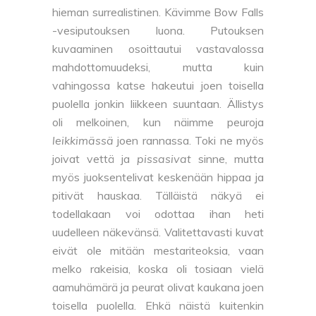
hieman surrealistinen. Kävimme Bow Falls
-vesiputouksen luona. Putouksen
kuvaaminen osoittautui vastavalossa
mahdottomuudeksi, mutta kuin
vahingossa katse hakeutui joen toisella
puolella jonkin liikkeen suuntaan. Ällistys
oli melkoinen, kun näimme peuroja
leikkimässä
joen rannassa. Toki ne myös
joivat vettä ja
pissasivat
sinne, mutta
myös juoksentelivat keskenään hippaa ja
pitivät hauskaa. Tälläistä näkyä ei
todellakaan voi odottaa ihan heti
uudelleen näkevänsä. Valitettavasti kuvat
eivät ole mitään mestariteoksia, vaan
melko rakeisia, koska oli tosiaan vielä
aamuhämärä ja peurat olivat kaukana joen
toisella puolella. Ehkä näistä kuitenkin