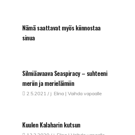
Nämä saattavat myös kiinnostaa
sinua
Silmiäavaava Seaspiracy – suhteeni
meriin ja merieläimiin
2.5.2021
Elina | Vaihda vapaalle
Kuulen Kalaharin kutsun
13.2.2020
Elina | Vaihda vapaalle