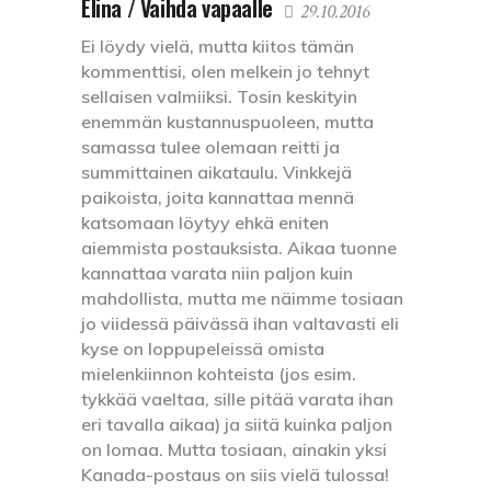
Elina / Vaihda vapaalle
29.10.2016
Ei löydy vielä, mutta kiitos tämän
kommenttisi, olen melkein jo tehnyt
sellaisen valmiiksi. Tosin keskityin
enemmän kustannuspuoleen, mutta
samassa tulee olemaan reitti ja
summittainen aikataulu. Vinkkejä
paikoista, joita kannattaa mennä
katsomaan löytyy ehkä eniten
aiemmista postauksista. Aikaa tuonne
kannattaa varata niin paljon kuin
mahdollista, mutta me näimme tosiaan
jo viidessä päivässä ihan valtavasti eli
kyse on loppupeleissä omista
mielenkiinnon kohteista (jos esim.
tykkää vaeltaa, sille pitää varata ihan
eri tavalla aikaa) ja siitä kuinka paljon
on lomaa. Mutta tosiaan, ainakin yksi
Kanada-postaus on siis vielä tulossa!