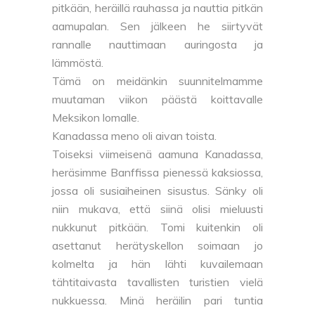
pitkään, heräillä rauhassa ja nauttia pitkän
aamupalan. Sen jälkeen he siirtyvät
rannalle nauttimaan auringosta ja
lämmöstä.
Tämä on meidänkin suunnitelmamme
muutaman viikon päästä koittavalle
Meksikon lomalle.
Kanadassa meno oli aivan toista.
Toiseksi viimeisenä aamuna Kanadassa,
heräsimme Banffissa pienessä kaksiossa,
jossa oli susiaiheinen sisustus. Sänky oli
niin mukava, että siinä olisi mieluusti
nukkunut pitkään. Tomi kuitenkin oli
asettanut herätyskellon soimaan jo
kolmelta ja hän lähti kuvailemaan
tähtitaivasta tavallisten turistien vielä
nukkuessa. Minä heräilin pari tuntia