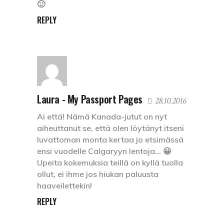
🙂
REPLY
Laura - My Passport Pages
28.10.2016
Ai että! Nämä Kanada-jutut on nyt
aiheuttanut se, että olen löytänyt itseni
luvattoman monta kertaa jo etsimässä
ensi vuodelle Calgaryyn lentoja… 😀
Upeita kokemuksia teillä on kyllä tuolla
ollut, ei ihme jos hiukan paluusta
haaveilettekin!
REPLY