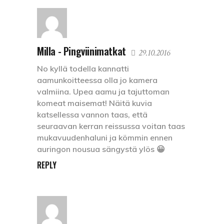
Milla - Pingviinimatkat
29.10.2016
No kyllä todella kannatti
aamunkoitteessa olla jo kamera
valmiina. Upea aamu ja tajuttoman
komeat maisemat! Näitä kuvia
katsellessa vannon taas, että
seuraavan kerran reissussa voitan taas
mukavuudenhaluni ja kömmin ennen
auringon nousua sängystä ylös 😀
REPLY