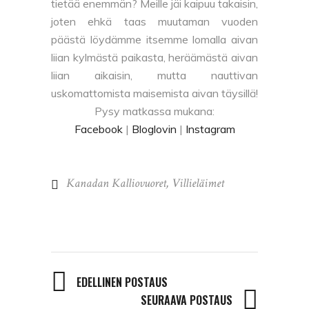
tietää enemmän? Meille jäi kaipuu takaisin,
joten ehkä taas muutaman vuoden
päästä löydämme itsemme lomalla aivan
liian kylmästä paikasta, heräämästä aivan
liian aikaisin, mutta nauttivan
uskomattomista maisemista aivan täysillä!
Pysy matkassa mukana:
Facebook
|
Bloglovin
|
Instagram
Kanadan Kalliovuoret
,
Villieläimet
EDELLINEN POSTAUS
SEURAAVA POSTAUS