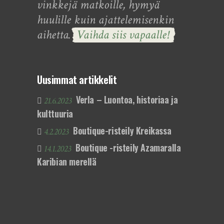
vinkkejä matkoille, hymyä
huulille kuin ajattelemisenkin
aihetta.
Vaihda siis vapaalle!
Uusimmat artikkelit
Verla – Luontoa, historiaa ja
21.6.2023
kulttuuria
Boutique-risteily Kreikassa
4.2.2023
Boutique -risteily Azamaralla
14.1.2023
Karibian merellä