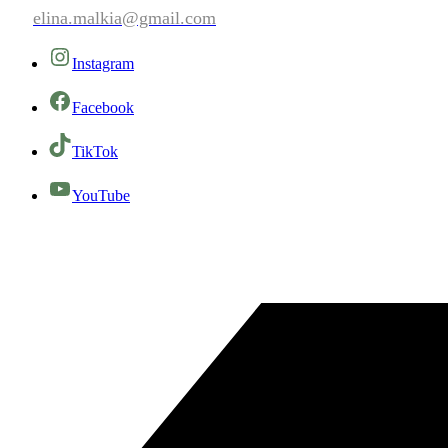
elina.malkia@gmail.com
Instagram
Facebook
TikTok
YouTube