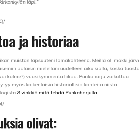
kirkonkylän läpi.”
Q/
oa ja historiaa
kan muistan lapsuuteni lomakohteena. Meillä oli mökki järv
isemiin palaisin mielelläni uudelleen aikuisiällä, koska tuost
 (vai kolme?) vuosikymmentä liikaa. Punkaharju vaikuttaa
tyy myös kaikenlaisia historiallisia kohteita niistä
blogista
8 vinkkiä mitä tehdä Punkaharjulla
.
4/
uksia olivat: