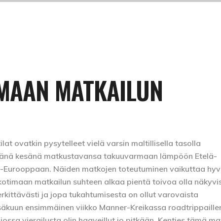
IMAAN MATKAILUN
t ovatkin pysytelleet vielä varsin maltillisella tasolla
tänä kesänä matkustavansa takuuvarmaan lämpöön Etelä-
i-Eurooppaan. Näiden matkojen toteutuminen vaikuttaa hyv
otimaan matkailun suhteen alkaa pientä toivoa olla näkyvi
kittävästi ja jopa tukahtumisesta on ollut varovaista
esäkuun ensimmäinen viikko Manner-Kreikassa roadtrippaille
 jossa vierailusta olin haaveillut jo pitkään. Kenties tämä m