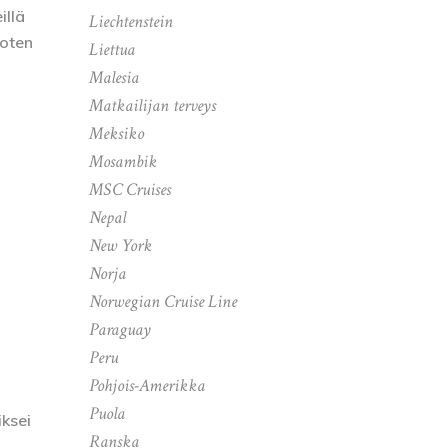
illä
Liechtenstein
joten
Liettua
Malesia
Matkailijan terveys
Meksiko
Mosambik
MSC Cruises
Nepal
New York
Norja
Norwegian Cruise Line
Paraguay
Peru
Pohjois-Amerikka
i
Puola
iksei
Ranska