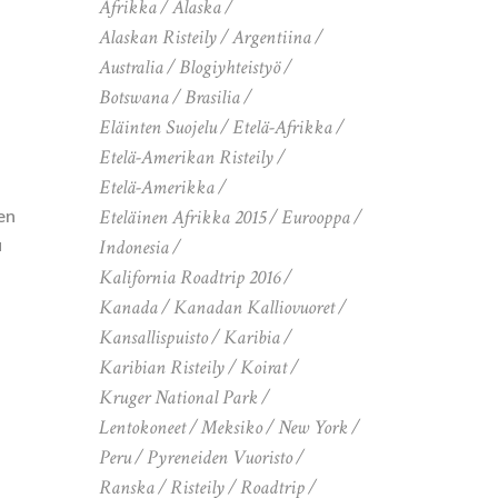
Afrikka
Alaska
Alaskan Risteily
Argentiina
Australia
Blogiyhteistyö
Botswana
Brasilia
Eläinten Suojelu
Etelä-Afrikka
Etelä-Amerikan Risteily
Etelä-Amerikka
en
Eteläinen Afrikka 2015
Eurooppa
a
Indonesia
Kalifornia Roadtrip 2016
Kanada
Kanadan Kalliovuoret
Kansallispuisto
Karibia
Karibian Risteily
Koirat
Kruger National Park
Lentokoneet
Meksiko
New York
Peru
Pyreneiden Vuoristo
Ranska
Risteily
Roadtrip