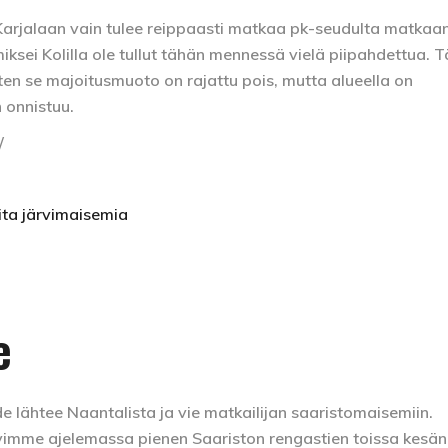
s-Karjalaan vain tulee reippaasti matkaa pk-seudulta matkaa
miksei Kolilla ole tullut tähän mennessä vielä piipahdettua. T
joten se majoitusmuoto on rajattu pois, mutta alueella on
 onnistuu.
/
eita järvimaisemia
e
ähtee Naantalista ja vie matkailijan saaristomaisemiin.
vimme ajelemassa pienen Saariston rengastien toissa kesä