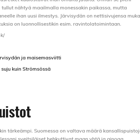
 on tullut nähtyä maailmalla monessakin paikassa, mutta
aneelle ihan uusi ilmestys. Järvisydän on nettisivujensa muk
uksia on luonnollisestikin esim. ravintolatoimintaan.
k/
rvisydän ja maisemasviitti
i suju kuin Strömsössä
uistot
täkin tärkeämpi. Suomessa on valtava määrä kansallispuistoj
lessani sveitsiläiset hehkuttivat maan yhtä ja ainoaa