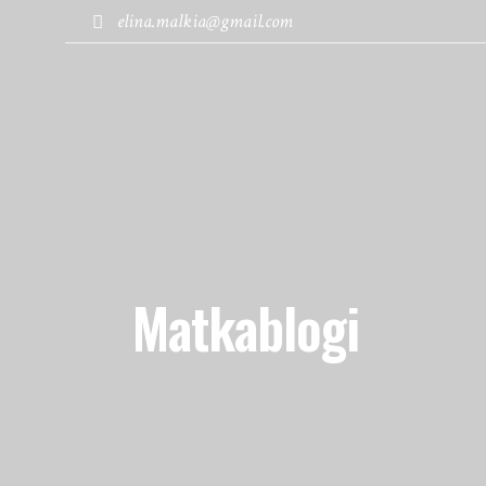
elina.malkia@gmail.com
MATKABLOGI
KOHTEET
Matkablogi