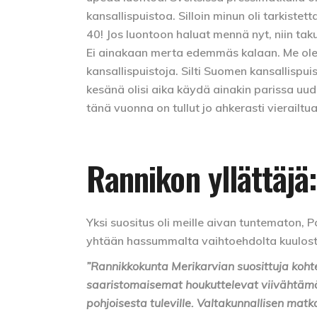
kansallispuistoa. Silloin minun oli tarkiste
40! Jos luontoon haluat mennä nyt, niin tak
Ei ainakaan merta edemmäs kalaan. Me ole
kansallispuistoja. Silti Suomen kansallispuis
kesänä olisi aika käydä ainakin parissa u
tänä vuonna on tullut jo ahkerasti vierailtu
Rannikon yllättäjä
Yksi suositus oli meille aivan tuntematon, 
yhtään hassummalta vaihtoehdolta kuulost
”Rannikkokunta Merikarvian suosittuja kohte
saaristomaisemat houkuttelevat viivähtämää
pohjoisesta tuleville. Valtakunnallisen mat