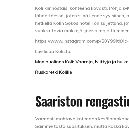
Koli kiinnostaisi kohteena kovasti. Pohjoi
lähdettäessä, joten siinä lienee syy siihen, 
hetkellä Kolin Sokos hotelli on suljettuna, 
vuokrattavia mökkejä, joissa majoittuminen
https://www.instagram.com/p/B0Y99IthXc-
Lue lisää Kolista:
Monipuolinen Koli: Vaaroja, Niittyjä ja huik
Ruskaretki Kolille
Saariston rengasti
Varmasti mahtava kotimaan kesälomakohde l
Saimme tästä suosituksen, mutta koska kä