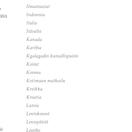
Ilmastoasiat
n
Indonesia
ällä
Italia
Itävalta
Kanada
Karibia
Kgalagadin kansallispuisto
Koirat
Korona
Kotimaan matkailu
Kreikka
Kroatia
Latvia
Lentokoneet
Lentoyhtiöt
nä
Lesotho