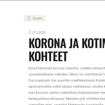
Suomi
17.5.2020
KORONA JA KOT
KOHTEET
Kesä lähenee kovaa vauhtia, vaikka lämpötila
vuodenaikaan nähden. Moni on odottanut 
Eurooppaan tai vuorille vaeltelemaan Kesk
epävarmalta vielä tässä vaiheessa, mutta k
kun korona-aalto vaikuttaa hidastuneen mer
keskustelua ilmassa. Meidän piti viettää k
vieraillen mm. upealla Meteoran luostarilla,