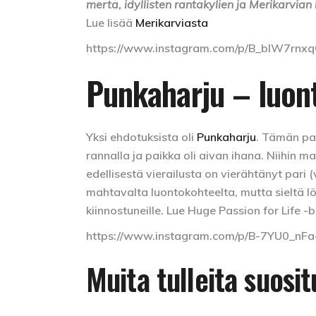
merta, idyllisten rantakylien ja Merikarvian 
Lue lisää
Merikarviasta
https://www.instagram.com/p/B_blW7rnxq
Punkaharju – luont
Yksi ehdotuksista oli
Punkaharju
. Tämän pai
rannalla ja paikka oli aivan ihana. Niihin ma
edellisestä vierailusta on vierähtänyt pari
mahtavalta luontokohteelta, mutta sieltä löy
kiinnostuneille. Lue Huge Passion for Life -
https://www.instagram.com/p/B-7YU0_nFa
Muita tulleita suosit