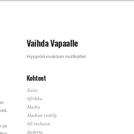
Vaihda Vapaalle
Hyppää mukaan matkalle!
Kohteet
Aasia
Afrikka
in
Alaska
ssä,
Alaskan risteily
All-inclusive
n ja
Andorra
atka