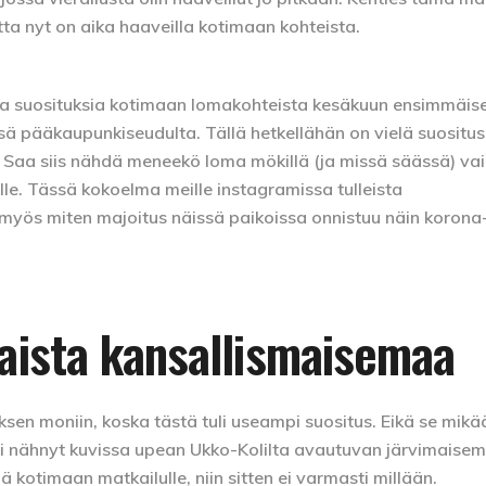
tta nyt on aika haaveilla kotimaan kohteista.
la suosituksia kotimaan lomakohteista kesäkuun ensimmäise
ä pääkaupunkiseudulta. Tällä hetkellähän on vielä suositus
Saa siis nähdä meneekö loma mökillä (ja missä säässä) vai
e. Tässä kokoelma meille instagramissa tulleista
ä myös miten majoitus näissä paikoissa onnistuu näin korona
laista kansallismaisemaa
uksen moniin, koska tästä tuli useampi suositus. Eikä se mikä
i nähnyt kuvissa upean Ukko-Kolilta avautuvan järvimaisem
ä kotimaan matkailulle, niin sitten ei varmasti millään.