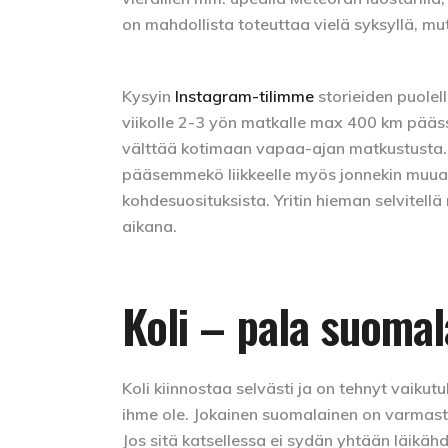
on mahdollista toteuttaa vielä syksyllä, mu
Kysyin
Instagram-tilimme
storieiden puolel
viikolle 2-3 yön matkalle max 400 km pääss
välttää kotimaan vapaa-ajan matkustusta. 
pääsemmekö liikkeelle myös jonnekin muuall
kohdesuosituksista. Yritin hieman selvitell
aikana.
Koli – pala suoma
Koli kiinnostaa selvästi ja on tehnyt vaikut
ihme ole. Jokainen suomalainen on varmast
Jos sitä katsellessa ei sydän yhtään läikähd