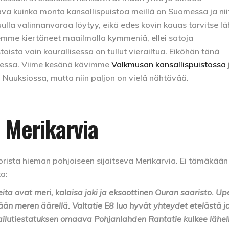
ttava kuinka monta kansallispuistoa meillä on Suomessa ja ni
uulla valinnanvaraa löytyy, eikä edes kovin kauas tarvitse lä
mme kiertäneet maailmalla kymmeniä, ellei satoja
toista vain kourallisessa on tullut vierailtua. Eiköhän tänä
udessa. Viime kesänä kävimme
Valkmusan kansallispuistossa
a Nuuksiossa, mutta niin paljon on vielä nähtävää.
: Merikarvia
Porista hieman pohjoiseen sijaitseva Merikarvia. Ei tämäkään
a:
ita ovat meri, kalaisa joki ja eksoottinen Ouran saaristo. Up
n meren äärellä. Valtatie E8 luo hyvät yhteydet etelästä j
kailutiestatuksen omaava Pohjanlahden Rantatie kulkee lähel