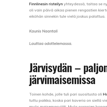
Finnlinesin risteilyn
yhteydessä, taitaa se nyt
oli vain päivä aikaa pienen rengastien kiert
eiköhän sinnekin tule vielä joskus palattua.
Kaunis Naantali
Lauttaa odottelemassa.
Järvisydän – paljo
järvimaisemissa
Toinen kohde, jolle tuli pari suositusta oli
Ho
tuttu paikka, koska pari kaveria on siellä vi
myös maisemasviitti. Myös norppien bongau