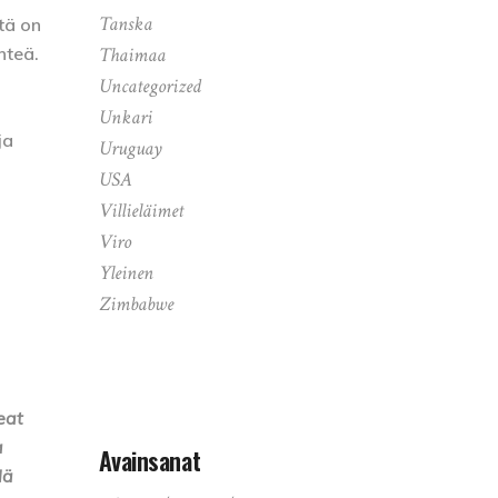
Tanska
itä on
hteä.
Thaimaa
Uncategorized
Unkari
ja
Uruguay
USA
Villieläimet
Viro
Yleinen
Zimbabwe
eat
a
Avainsanat
lä