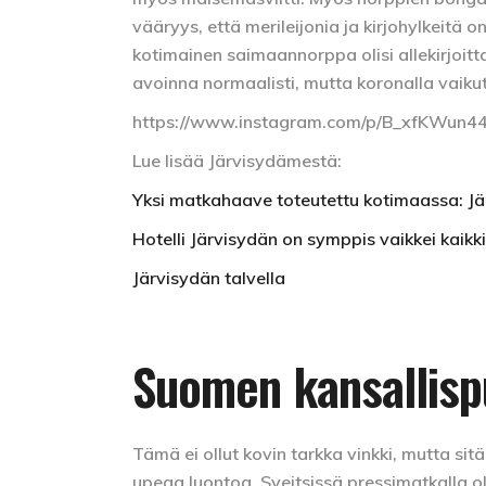
vääryys, että merileijonia ja kirjohylkeitä
kotimainen saimaannorppa olisi allekirjoitt
avoinna normaalisti, mutta koronalla vaikut
https://www.instagram.com/p/B_xfKWun44
Lue lisää Järvisydämestä:
Yksi matkahaave toteutettu kotimaassa: Jä
Hotelli Järvisydän on symppis vaikkei kaikk
Järvisydän talvella
Suomen kansallisp
Tämä ei ollut kovin tarkka vinkki, mutta si
upeaa luontoa. Sveitsissä pressimatkalla ol