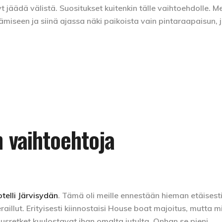
 jäädä välistä. Suositukset kuitenkin tälle vaihtoehdolle. Me
ämiseen ja siinä ajassa näki paikoista vain pintaraapaisun, 
n vaihtoehtoja
telli Järvisydän
. Tämä oli meille ennestään hieman etäisest
eraillut. Erityisesti kiinnostaisi House boat majoitus, mutta m
sretket kuulostavat ihan omalta jutulta. Onhan se pieni