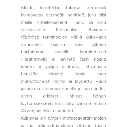
Meidät lähetettiin takaisin terminaali
kolmoseen etsimään henkilöä, jolla olisi
meille hotellivoucherit. Tämä oli oma
seikkailunsa. Ensinnäkin ehdimme
täpärästi terminaalien välillä kulkevaan
viimeiseen bussiin. Sen jälkeen
hortoilimme autiolla lentokentällä
(Heathrowlla ei lennetä öisin, koska
lähellä on paljon asutusta), etsimässä
henkilöä nimeltä Jamie. Ihan
mutkattomasti häntä ei löydetty, vaan
jouduin soittamaan hänelle ja sain uudet,
aivan erilaiset ohjeet hänen
löytämisekseen kuin mitä olimme British
Airwaysin tiskiltä saaneet.
Kuljimme ohi tyhjien matkatavarahihnojen
ja läpi tullintarkastuksen. Olimme tässä