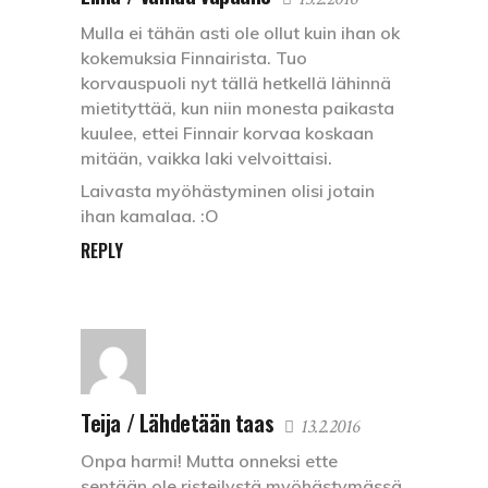
Mulla ei tähän asti ole ollut kuin ihan ok
kokemuksia Finnairista. Tuo
korvauspuoli nyt tällä hetkellä lähinnä
mietityttää, kun niin monesta paikasta
kuulee, ettei Finnair korvaa koskaan
mitään, vaikka laki velvoittaisi.
Laivasta myöhästyminen olisi jotain
ihan kamalaa. :O
REPLY
Teija / Lähdetään taas
13.2.2016
Onpa harmi! Mutta onneksi ette
sentään ole risteilystä myöhästymässä.