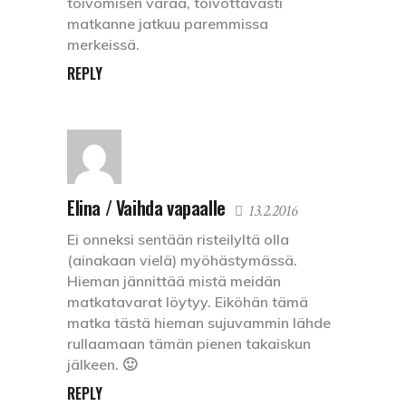
toivomisen varaa, toivottavasti
matkanne jatkuu paremmissa
merkeissä.
REPLY
Elina / Vaihda vapaalle
13.2.2016
Ei onneksi sentään risteilyltä olla
(ainakaan vielä) myöhästymässä.
Hieman jännittää mistä meidän
matkatavarat löytyy. Eiköhän tämä
matka tästä hieman sujuvammin lähde
rullaamaan tämän pienen takaiskun
jälkeen. 🙂
REPLY