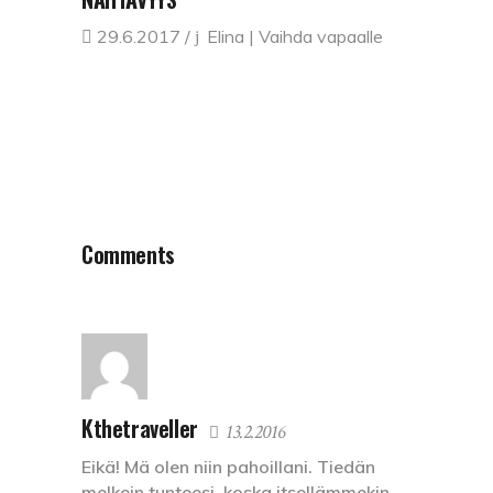
29.6.2017
Elina | Vaihda vapaalle
Comments
Kthetraveller
13.2.2016
Eikä! Mä olen niin pahoillani. Tiedän
melkein tunteesi, koska itsellämmekin