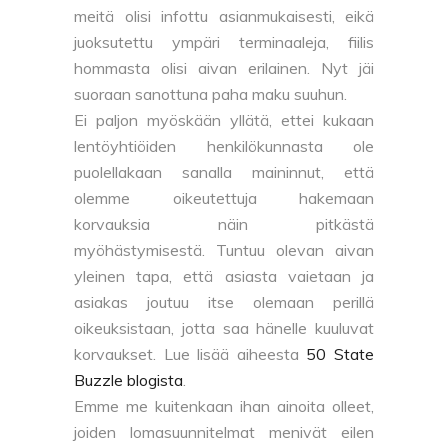
meitä olisi infottu asianmukaisesti, eikä
juoksutettu ympäri terminaaleja, fiilis
hommasta olisi aivan erilainen. Nyt jäi
suoraan sanottuna paha maku suuhun.
Ei paljon myöskään yllätä, ettei kukaan
lentöyhtiöiden henkilökunnasta ole
puolellakaan sanalla maininnut, että
olemme oikeutettuja hakemaan
korvauksia näin pitkästä
myöhästymisestä. Tuntuu olevan aivan
yleinen tapa, että asiasta vaietaan ja
asiakas joutuu itse olemaan perillä
oikeuksistaan, jotta saa hänelle kuuluvat
korvaukset. Lue lisää aiheesta
50 State
Buzzle blogista
.
Emme me kuitenkaan ihan ainoita olleet,
joiden lomasuunnitelmat menivät eilen