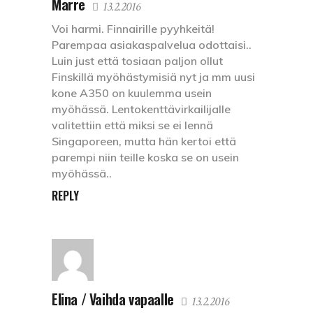
Marre
13.2.2016
Voi harmi. Finnairille pyyhkeitä!
Parempaa asiakaspalvelua odottaisi..
Luin just että tosiaan paljon ollut
Finskillä myöhästymisiä nyt ja mm uusi
kone A350 on kuulemma usein
myöhässä. Lentokenttävirkailijalle
valitettiin että miksi se ei lennä
Singaporeen, mutta hän kertoi että
parempi niin teille koska se on usein
myöhässä..
REPLY
Elina / Vaihda vapaalle
13.2.2016