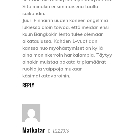
Sitä minäkin ensimmäisenä täällä
säikähdin.
Juuri Finnairin uuden koneen ongelmia
lukiessa aloin toivoa, että meidän ensi
kuun Bangkokin lento tulee olemaan
aikataulussa. Kahden 1-vuotiaan
kanssa nuo myöhästymiset on kyllä
aina moninkerroin hankalampia. Täytyy
ainakin muistaa pakata triplamäärät
ruokia ja vaippoja mukaan
käsimatkatavaroihin.
REPLY
Matkatar
13.2.2016