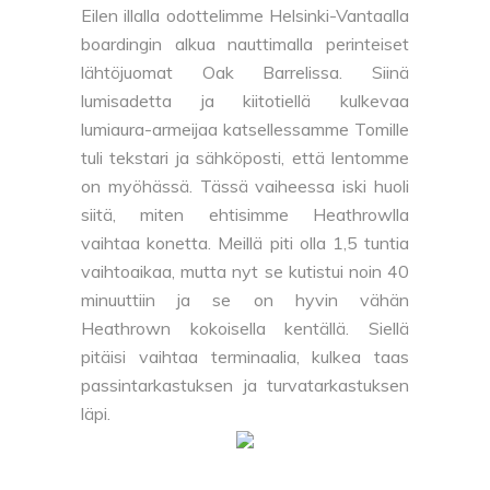
Eilen illalla odottelimme Helsinki-Vantaalla
boardingin alkua nauttimalla perinteiset
lähtöjuomat Oak Barrelissa. Siinä
lumisadetta ja kiitotiellä kulkevaa
lumiaura-armeijaa katsellessamme Tomille
tuli tekstari ja sähköposti, että lentomme
on myöhässä. Tässä vaiheessa iski huoli
siitä, miten ehtisimme Heathrowlla
vaihtaa konetta. Meillä piti olla 1,5 tuntia
vaihtoaikaa, mutta nyt se kutistui noin 40
minuuttiin ja se on hyvin vähän
Heathrown kokoisella kentällä. Siellä
pitäisi vaihtaa terminaalia, kulkea taas
passintarkastuksen ja turvatarkastuksen
läpi.