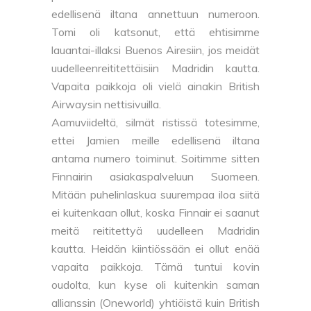
edellisenä iltana annettuun numeroon.
Tomi oli katsonut, että ehtisimme
lauantai-illaksi Buenos Airesiin, jos meidät
uudelleenreititettäisiin Madridin kautta.
Vapaita paikkoja oli vielä ainakin British
Airwaysin nettisivuilla.
Aamuviideltä, silmät ristissä totesimme,
ettei Jamien meille edellisenä iltana
antama numero toiminut. Soitimme sitten
Finnairin asiakaspalveluun Suomeen.
Mitään puhelinlaskua suurempaa iloa siitä
ei kuitenkaan ollut, koska Finnair ei saanut
meitä reititettyä uudelleen Madridin
kautta. Heidän kiintiössään ei ollut enää
vapaita paikkoja. Tämä tuntui kovin
oudolta, kun kyse oli kuitenkin saman
allianssin (Oneworld) yhtiöistä kuin British