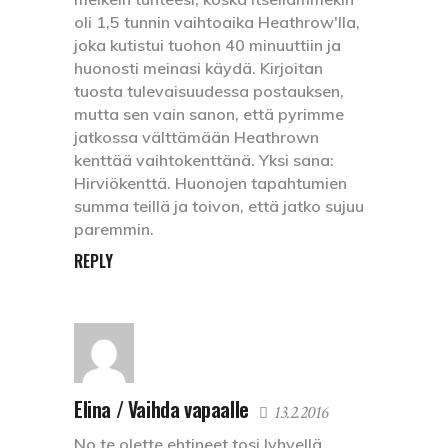
oli 1,5 tunnin vaihtoaika Heathrow'lla,
joka kutistui tuohon 40 minuuttiin ja
huonosti meinasi käydä. Kirjoitan
tuosta tulevaisuudessa postauksen,
mutta sen vain sanon, että pyrimme
jatkossa välttämään Heathrown
kenttää vaihtokenttänä. Yksi sana:
Hirviökenttä. Huonojen tapahtumien
summa teillä ja toivon, että jatko sujuu
paremmin.
REPLY
Elina / Vaihda vapaalle
13.2.2016
No te olette ehtineet tosi lyhyellä