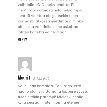
vaihdolla! :O Onneksi ehditte. Ei
Heathrow varmasti niitä helpoimpia
kenttiä vaihtaa ole ja itsekin tulen
varmasti jatkossa miettimään minkä
pituisella vaihdolla sinne uskaltaa
lähteä konetta vaihtamaan.
REPLY
Maarit
13.2.2016
Voi ei ihan kamalaa! Toivitaan, että
huono alun siivittämänä loppureissusta
tulee sitäkin parempi! Mielenkiinnolla
kyllä seuraan miten homna etenee