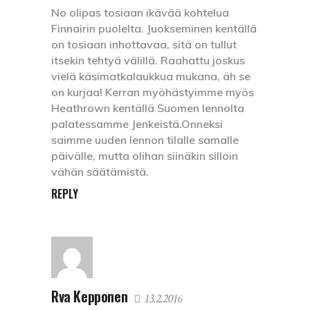
No olipas tosiaan ikävää kohtelua
Finnairin puolelta. Juokseminen kentällä
on tosiaan inhottavaa, sitä on tullut
itsekin tehtyä välillä. Raahattu joskus
vielä käsimatkalaukkua mukana, äh se
on kurjaa! Kerran myöhästyimme myös
Heathrown kentällä Suomen lennolta
palatessamme Jenkeistä.Onneksi
saimme uuden lennon tilalle samalle
päivälle, mutta olihan siinäkin silloin
vähän säätämistä.
REPLY
Rva Kepponen
13.2.2016