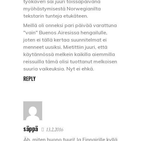
työkaveri sai juuri toissapäivänä
myöhästymisestä Norwegianilta
tekstarin tunteja etukäteen.
Meillä oli onneksi pari päivää varattuna
"vain" Buenos Airesissa hengailulle,
joten ei tällä kertaa suunnitelmat ei
menneet uusiksi. Mietittiin juuri, että
käytännössä melkein kaikilla aiemmilla
reissuilla tämä olisi tuottanut melkoisen
suuria vaikeuksia. Nyt ei ehkä.
REPLY
säppä
13.2.2016
Äh, miten huono tuuri! Ja Finnairille kyllä