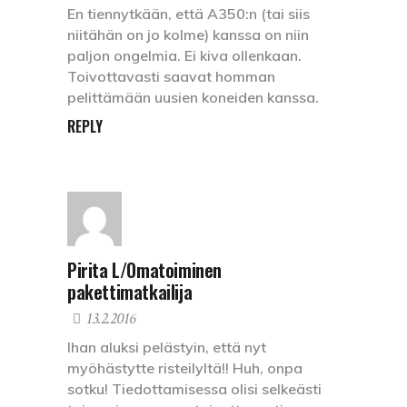
En tiennytkään, että A350:n (tai siis
niitähän on jo kolme) kanssa on niin
paljon ongelmia. Ei kiva ollenkaan.
Toivottavasti saavat homman
pelittämään uusien koneiden kanssa.
REPLY
Pirita L/Omatoiminen
pakettimatkailija
13.2.2016
Ihan aluksi pelästyin, että nyt
myöhästytte risteilyltä!! Huh, onpa
sotku! Tiedottamisessa olisi selkeästi