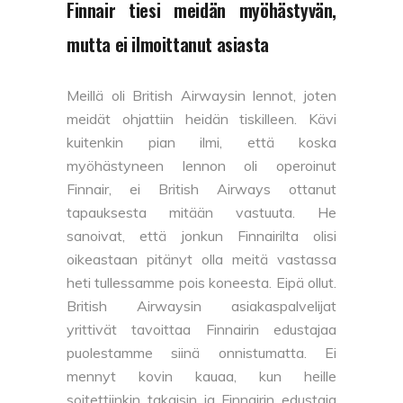
Finnair tiesi meidän myöhästyvän,
mutta ei ilmoittanut asiasta
Meillä oli British Airwaysin lennot, joten
meidät ohjattiin heidän tiskilleen. Kävi
kuitenkin pian ilmi, että koska
myöhästyneen lennon oli operoinut
Finnair, ei British Airways ottanut
tapauksesta mitään vastuuta. He
sanoivat, että jonkun Finnairilta olisi
oikeastaan pitänyt olla meitä vastassa
heti tullessamme pois koneesta. Eipä ollut.
British Airwaysin asiakaspalvelijat
yrittivät tavoittaa Finnairin edustajaa
puolestamme siinä onnistumatta. Ei
mennyt kovin kauaa, kun heille
soitettiinkin takaisin ja Finnairin edustaja