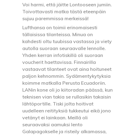
Voi harmi, että jäitte Lontooseen jumiin.
Toivottavasti matka tästä eteenpäin
sujuu paremmissa merkeissä!
Lufthansa on toimii erinomaisesti
tällaisissa tilanteissa. Minua on
kahdesti oltu tuubissa vastassa ja viety
autolla suoraan seuraavalle lennolle.
Yhden kerran infotiskillä oli suoraan
voucherit haettavissa. Finnairilla
vastaavat tilanteet ovat aina hoituneet
paljon kehnommin. Sydämentykytyksia
koimme matkalla Perusta Ecuadoriin.
LANin kone oli jo kiitoradan päässä, kun
teknisen vian takia se rullasikin takaisin
lähtöportille. Tiski jolta hoitivat
uudelleen reitityksiä tukkeutui eikä jono
vetänyt ei lainkaan. Meillä oli
seuraavaksi aamuksi lento
Galapagokselle ja risteily alkamassa,