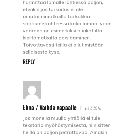
harmittaa lomalle lähtiessä paljon,
etenkin jos tarkoitus ei ole
omatoimimatkailla tai kökkiä
saapumiskohteessa koko lomaa, vaan
vaarana on esimerkiksi buukatulta
kiertomatkalta poisjääminen.
Toivottavasti teillä ei ollut mistään
sellaisesta kyse.
REPLY
Elina / Vaihda vapaalle
13.2.2016
Jos monella muulla yhtiöllä ei tule
tekstaria myöhästymisestä, niin sitten
heillä on paljon petrattavaa. Ainakin