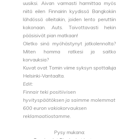
uusiksi. Aivan varmasti harmittaa myös
niitä eilen Finnairin kyydissä Bangkokiin
lähdössä olleitakin, joiden lento peruttiin
kokonaan. Auts. Toivottavasti hekin
pääsisivät pian matkaan!
Oletko sinä myöhästynyt jatkolennolta?
Miten homma ratkesi ja saitko
korvauksia?
Kuvat ovat Tomin viime syksyn spottailuja
Helsinki-Vantaalta.
Edit:
Finnair teki positiivisen
hyvityspäätöksen ja saimme molemmat
600 euron vakiokorvauksen
reklamaatiostamme.
Pysy mukana: