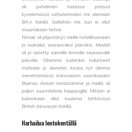
oli puhelimen toisessa päässä
kyselemässä sattuisimmeko me olemaan
BA:n tiskillä. Siellähän me, kun ei ollut
muustakaan tietoa.
Finnair oli järjestänyt meille hotellihuoneen
ja ruokailut seuraavaksi päiväksi. Meidät
oli jo siirretty samalle lennolle seuraavalle
päivälle. Olisimme kuitenkin halunneet
matkaan jo aiemmin, koska nyt olimme
menettämässä kokonaisen vuorokauden
Buenos Airesin lomastamme ja meillä oli
paljon suunnitelmia kaupungille. Mitään ei
kuitenkaan ollut kuulema tehtävissä
British Airwaysin tiskillä.
Harhailua lentokentällä