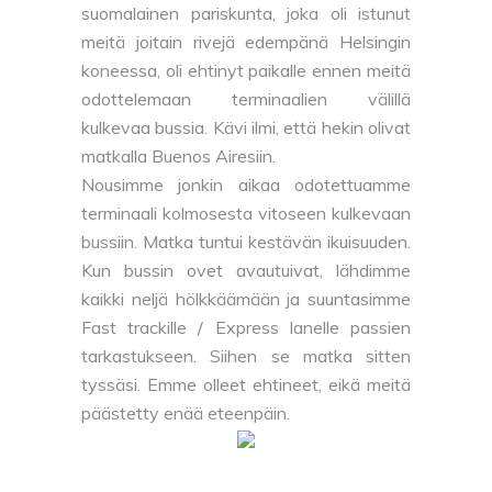
suomalainen pariskunta, joka oli istunut
meitä joitain rivejä edempänä Helsingin
koneessa, oli ehtinyt paikalle ennen meitä
odottelemaan terminaalien välillä
kulkevaa bussia. Kävi ilmi, että hekin olivat
matkalla Buenos Airesiin.
Nousimme jonkin aikaa odotettuamme
terminaali kolmosesta vitoseen kulkevaan
bussiin. Matka tuntui kestävän ikuisuuden.
Kun bussin ovet avautuivat, lähdimme
kaikki neljä hölkkäämään ja suuntasimme
Fast trackille / Express lanelle passien
tarkastukseen. Siihen se matka sitten
tyssäsi. Emme olleet ehtineet, eikä meitä
päästetty enää eteenpäin.