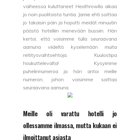
vaiheessa kuluttaneet Heathrowlla aikaa
jo noin puolitoista tuntia. Jamie ehti soittaa
jo takaisin päin ja hoputti meidät minuutin
päästä hotelliin menevään bussiin. Hän
kertoi, että voisimme tulla seuraavana
aamuna viideltä kyselemään muita
reititysvaihtoehtoja. Kuulostipa
houkuttelevalta! Kysyimme
puhelinnumeroa ja hän antoi meille
numeron, johon voisimme soittaa
seuraavana aamuna.
Meille oli varattu hotelli jo
ollessamme ilmassa, mutta kukaan ei
ilmoittanut asiasta