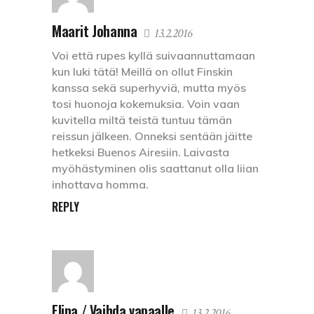
Maarit Johanna
13.2.2016
Voi että rupes kyllä suivaannuttamaan
kun luki tätä! Meillä on ollut Finskin
kanssa sekä superhyviä, mutta myös
tosi huonoja kokemuksia. Voin vaan
kuvitella miltä teistä tuntuu tämän
reissun jälkeen. Onneksi sentään jäitte
hetkeksi Buenos Airesiin. Laivasta
myöhästyminen olis saattanut olla liian
inhottava homma.
REPLY
Elina / Vaihda vapaalle
13.2.2016