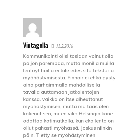
Vintagella
13.2.2016
Kommunikointi olisi tosiaan voinut olla
paljon parempaa, mutta monilla muilla
lentoyhtiöillä ei tule edes sitä tekstaria
myöhästymisestä. Finnair ei ehkä pysty
aina parhaimmalla mahdollisella
tavalla auttamaan jatkolentojen
kanssa, vaikka on itse aiheuttanut
myöhästymisen, mutta mä taas olen
kokenut sen, miten vika Helsingin kone
odottaa kotimatkalla, kun eka lento on
ollut pahasti myöhässä. Joskus niinkin
päin. Tietty se myöhästyminen