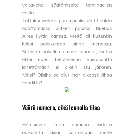
valtavalta säätämiseltä terminaalien
välillä.
Tottakai vieläkin parempi olisi ollut henkilö
odottamassa putken päässä Buenos
Aires kyltin kanssa. Meitä oli kuitenkin
kaksi pariskuntaa sinne menossa.
Sellaista palvelua emme saaneet, mutta
ettei edes tekstiviestiä vaivauduttu
lähettämään, ei oikein istu järkeen.
Miksi? Olisiko se ollut ihan oikeasti liikaa
vaadittu?
Väärä numero, eikä lennolla tilaa
Heräsimme tänä aamuna viideltä
paikallista aikaa soittamaan meille