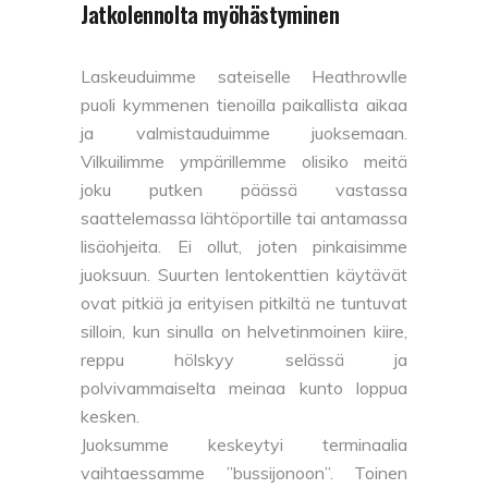
Jatkolennolta myöhästyminen
Laskeuduimme sateiselle Heathrowlle
puoli kymmenen tienoilla paikallista aikaa
ja valmistauduimme juoksemaan.
Vilkuilimme ympärillemme olisiko meitä
joku putken päässä vastassa
saattelemassa lähtöportille tai antamassa
lisäohjeita. Ei ollut, joten pinkaisimme
juoksuun. Suurten lentokenttien käytävät
ovat pitkiä ja erityisen pitkiltä ne tuntuvat
silloin, kun sinulla on helvetinmoinen kiire,
reppu hölskyy selässä ja
polvivammaiselta meinaa kunto loppua
kesken.
Juoksumme keskeytyi terminaalia
vaihtaessamme ”bussijonoon”. Toinen