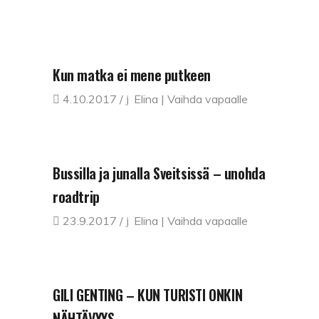
Kun matka ei mene putkeen
4.10.2017
Elina | Vaihda vapaalle
Bussilla ja junalla Sveitsissä – unohda
roadtrip
23.9.2017
Elina | Vaihda vapaalle
GILI GENTING – KUN TURISTI ONKIN
NÄHTÄVYYS