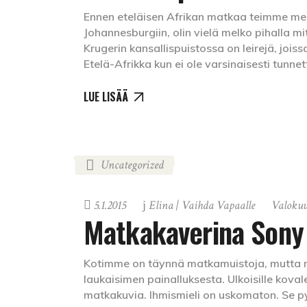
Ennen eteläisen Afrikan matkaa teimme me
Johannesburgiin, olin vielä melko pihalla m
Krugerin kansallispuistossa on leirejä, jois
Etelä-Afrikka kun ei ole varsinaisesti tunne
LUE LISÄÄ
Uncategorized
5.1.2015
Elina | Vaihda Vapaalle
Valokuv
Matkakaverina Sony
Kotimme on täynnä matkamuistoja, mutta n
laukaisimen painalluksesta. Ulkoisille kova
matkakuvia. Ihmismieli on uskomaton. Se p