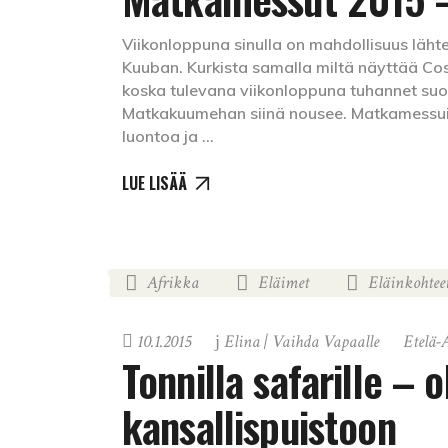
Viikonloppuna sinulla on mahdollisuus lähte
Kuuban. Kurkista samalla miltä näyttää Cos
koska tulevana viikonloppuna tuhannet su
Matkakuumehan siinä nousee. Matkamessuil
luontoa ja
LUE LISÄÄ
Afrikka
Eläimet
Eläinkohtee
,
,
10.1.2015
Elina | Vaihda Vapaalle
Etelä-
Tonnilla safarille – 
kansallispuistoon