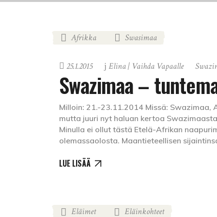
Afrikka
Swasimaa
,
25.1.2015
Elina | Vaihda Vapaalle
Swazi
Swazimaa – tuntema
Milloin: 21.-23.11.2014 Missä: Swazimaa, Af
mutta juuri nyt haluan kertoa Swazimaasta
Minulla ei ollut tästä Etelä-Afrikan naapu
olemassaolosta. Maantieteellisen sijaintins
LUE LISÄÄ
Eläimet
Eläinkohteet
,