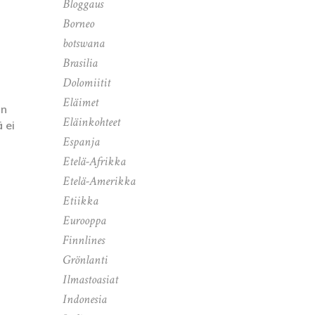
Bloggaus
Borneo
botswana
Brasilia
Dolomiitit
Eläimet
an
Eläinkohteet
ä ei
Espanja
Etelä-Afrikka
Etelä-Amerikka
Etiikka
Eurooppa
Finnlines
Grönlanti
Ilmastoasiat
Indonesia