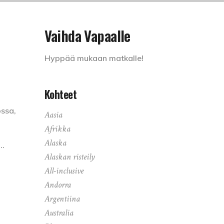
Vaihda Vapaalle
Hyppää mukaan matkalle!
Kohteet
ossa,
Aasia
Afrikka
n
Alaska
Alaskan risteily
All-inclusive
Andorra
Argentiina
Australia