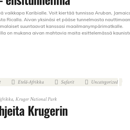
ä vaikkapa Karibialle. Voit kiertää tunnissa Aruban, Jamaic
ta Ricalla. Aivan yksinäsi et pääse tunnelmasta nauttimaan
omalaiset suuntaavat kanssasi maailmanympärimatkalle.
la on mukana aivan mahtavia maita esittelemässä kaunist
t
Etelä-Afrikka
Safarit
Uncategorized
,
,
,
Afrikka
,
Kruger National Park
ohjeita Krugerin