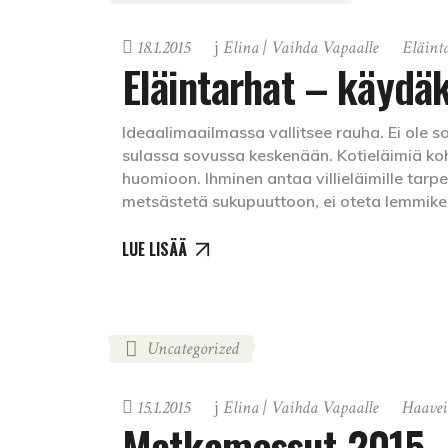
18.1.2015
Elina | Vaihda Vapaalle
Eläint
Eläintarhat – käydäk
Ideaalimaailmassa vallitsee rauha. Ei ole so
sulassa sovussa keskenään. Kotieläimiä ko
huomioon. Ihminen antaa villieläimille tarpeeks
metsästetä sukupuuttoon, ei oteta lemmike
LUE LISÄÄ
Uncategorized
15.1.2015
Elina | Vaihda Vapaalle
Haavei
Matkamessut 2015 –