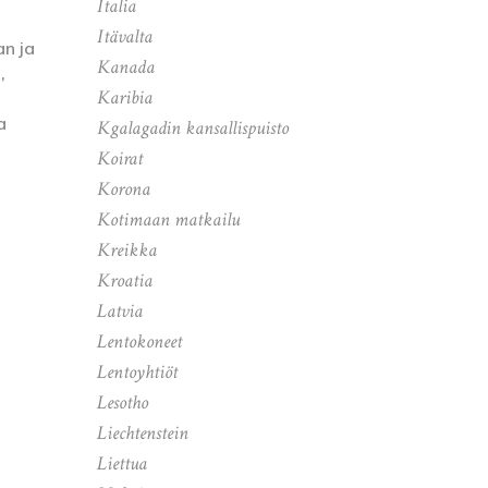
Italia
Itävalta
an ja
Kanada
,
Karibia
a
Kgalagadin kansallispuisto
Koirat
Korona
Kotimaan matkailu
Kreikka
Kroatia
Latvia
Lentokoneet
Lentoyhtiöt
Lesotho
Liechtenstein
Liettua