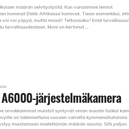
lkoisen määrän selvitystyötä. Kun varasimme lennot
iten hommat Etelä-Afrikassa toimivat. Tiesin esimerkiksi, ett
sa voi voi yöpyä, mutta missä? Teltoissako? Entä turvallisuus
ttu turvallisuudestaan. Moni on kertonut
aus
 A6000-järjestelmäkamera
e arvokkaimmat muistot syntyvät oman muistin lisäksi ka
levyille on tallennettuna vuosien varrelta kymmeniätuhansia
ystyy muistamaan mielettömän määrän asioita. Silti paljon