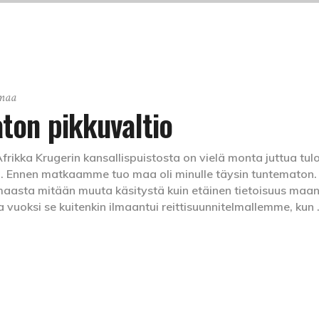
maa
ton pikkuvaltio
rikka Krugerin kansallispuistosta on vielä monta juttua tul
. Ennen matkaamme tuo maa oli minulle täysin tuntematon.
rimaasta mitään muuta käsitystä kuin etäinen tietoisuus maa
a vuoksi se kuitenkin ilmaantui reittisuunnitelmallemme, kun