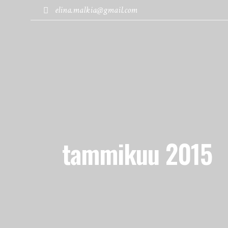
elina.malkia@gmail.com
MATKABLOGI
KOHTEET
tammikuu 2015