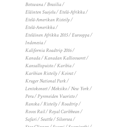
Botswana
Brasilia
Eläinten Suojelu
Etelä-Afrikka
Etelä-Amerikan Risteily
Etelä-Amerikka
Eteläinen Afrikka 2015
Eurooppa
Indonesia
Kalifornia Roadtrip 2016
Kanada
Kanadan Kalliovuoret
Kansallispuisto
Karibia
Karibian Risteily
Koirat
Kruger National Park
Lentokoneet
Meksiko
New York
Peru
Pyreneiden Vuoristo
Ranska
Risteily
Roadtrip
Rovos Rail
Royal Caribbean
Safari
Seattle
Silversea
Star Clippers
Suomi
Suomiretki