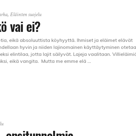
arha
,
Eläinten suojelu
ö vai ei?
tia, eikä absoluuttista köyhyyttä. Ihmiset ja eläimet elävät
hdellaan hyvin ja niiden lajinomainen käyttäytyminen oteta
i elintilaa, jotta lajit säilyvät. Lajeja vaalitaan. Villieläimi
iksi, eikä vangita. Mutta me emme elä
lu
 ensitunnelmia