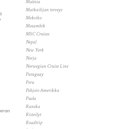
Malesia
Matkailijan terveys
ä
Meksiko
?
Mosambik
MSC Cruises
Nepal
New York
Norja
Norwegian Cruise Line
Paraguay
Peru
Pohjois-Amerikka
Puola
Ranska
meran
Risteilyt
Roadtrip