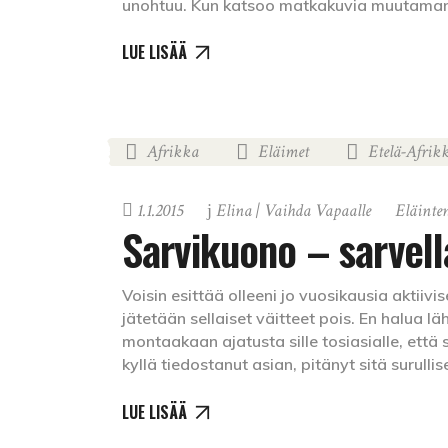
unohtuu. Kun katsoo matkakuvia muutaman 
LUE LISÄÄ
Afrikka
Eläimet
Etelä-Afrik
,
,
1.1.2015
Elina | Vaihda Vapaalle
Eläinten
Sarvikuono – sarvell
Voisin esittää olleeni jo vuosikausia aktii
jätetään sellaiset väitteet pois. En halua 
montaakaan ajatusta sille tosiasialle, ett
kyllä tiedostanut asian, pitänyt sitä surull
LUE LISÄÄ