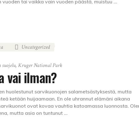
vuoden tai vaikka vain vuoden päästä, muistuu
ka
Uncategorized
,
 suojelu
,
Kruger National Park
a vai ilman?
visen huolestunut sarvikuonojen salametsästyksestä, mutta
lähteä ketään huijaamaan. En ole uhrannut elämäni aikana
ä sarvikuonot ovat kovaa vauhtia katoamassa luonnosta. Ole
isena, mutta asia on tuntunut