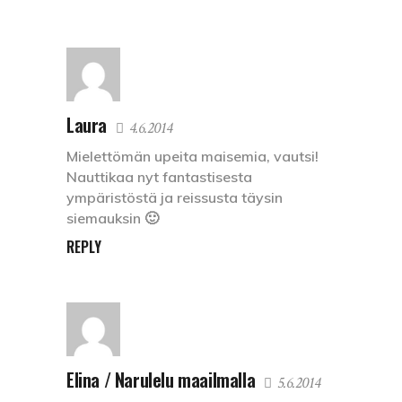
Laura
4.6.2014
Mielettömän upeita maisemia, vautsi!
Nauttikaa nyt fantastisesta
ympäristöstä ja reissusta täysin
siemauksin 🙂
REPLY
Elina / Narulelu maailmalla
5.6.2014