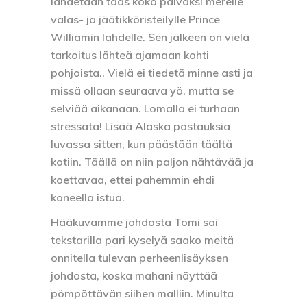
lähdetään taas koko päiväksi merelle
valas- ja jäätikköristeilylle Prince
Williamin lahdelle. Sen jälkeen on vielä
tarkoitus lähteä ajamaan kohti
pohjoista.. Vielä ei tiedetä minne asti ja
missä ollaan seuraava yö, mutta se
selviää aikanaan. Lomalla ei turhaan
stressata! Lisää Alaska postauksia
luvassa sitten, kun päästään täältä
kotiin. Täällä on niin paljon nähtävää ja
koettavaa, ettei pahemmin ehdi
koneella istua.
Hääkuvamme johdosta Tomi sai
tekstarilla pari kyselyä saako meitä
onnitella tulevan perheenlisäyksen
johdosta, koska mahani näyttää
pömpöttävän siihen malliin. Minulta