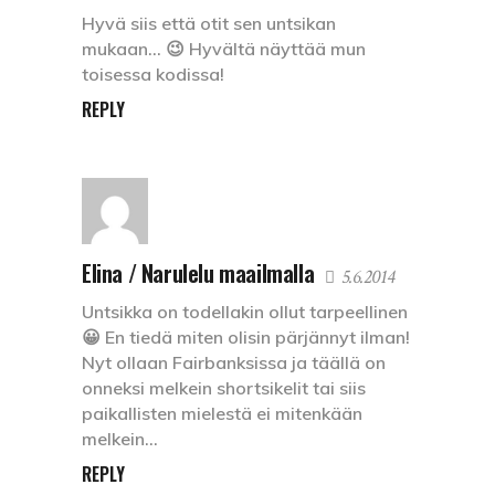
Hyvä siis että otit sen untsikan
mukaan… 😉 Hyvältä näyttää mun
toisessa kodissa!
REPLY
Elina / Narulelu maailmalla
5.6.2014
Untsikka on todellakin ollut tarpeellinen
😀 En tiedä miten olisin pärjännyt ilman!
Nyt ollaan Fairbanksissa ja täällä on
onneksi melkein shortsikelit tai siis
paikallisten mielestä ei mitenkään
melkein…
REPLY