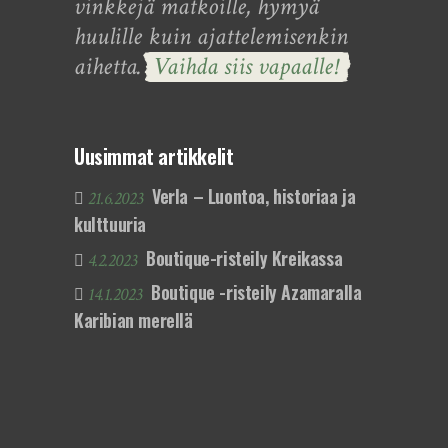
vinkkejä matkoille, hymyä
huulille kuin ajattelemisenkin
aihetta.
Vaihda siis vapaalle!
Uusimmat artikkelit
Verla – Luontoa, historiaa ja
21.6.2023
kulttuuria
Boutique-risteily Kreikassa
4.2.2023
Boutique -risteily Azamaralla
14.1.2023
Karibian merellä