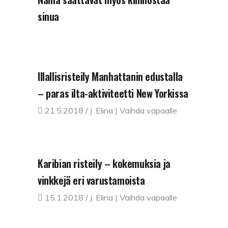
sinua
Illallisristeily Manhattanin edustalla
– paras ilta-aktiviteetti New Yorkissa
21.5.2018
Elina | Vaihda vapaalle
Karibian risteily – kokemuksia ja
vinkkejä eri varustamoista
15.1.2018
Elina | Vaihda vapaalle