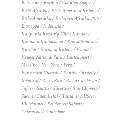
Botswana
Brasilia
Eläinten Suojelu
Etelä-Afrikka
Etelä-Amerikan Risteily
Etelä-Amerikka
Eteläinen Afrikka 2015
Eurooppa
Indonesia
Kalifornia Roadtrip 2016
Kanada
Kanadan Kalliovuoret
Kansallispuisto
Karibia
Karibian Risteily
Koirat
Kruger National Park
Lentokoneet
Meksiko
New York
Peru
Pyreneiden Vuoristo
Ranska
Risteily
Roadtrip
Rovos Rail
Royal Caribbean
Safari
Seattle
Silversea
Star Clippers
Suomi
Suomiretki
Tansania
USA
Villieläimet
Wilderness Safaris
Yhteenveto
Zimbabwe