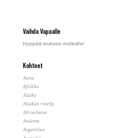
Vaihda Vapaalle
Hyppää mukaan matkalle!
Kohteet
Aasia
Afrikka
Alaska
Alaskan risteily
All-inclusive
Andorra
Argentiina