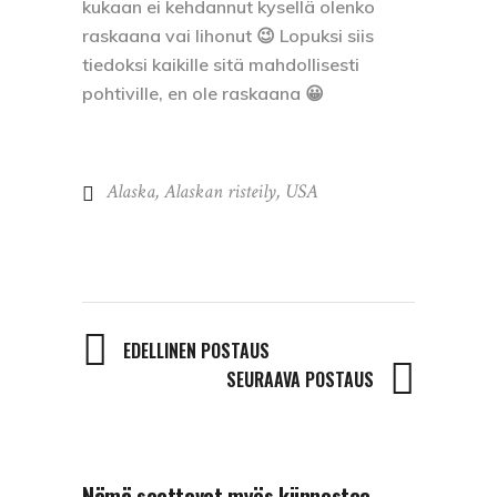
kukaan ei kehdannut kysellä olenko
raskaana vai lihonut 😉 Lopuksi siis
tiedoksi kaikille sitä mahdollisesti
pohtiville,
en
ole raskaana 😀
Alaska
,
Alaskan risteily
,
USA
EDELLINEN POSTAUS
SEURAAVA POSTAUS
Nämä saattavat myös kiinnostaa