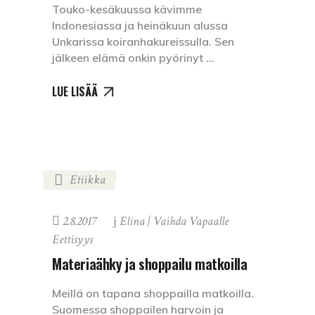
Touko-kesäkuussa kävimme
Indonesiassa ja heinäkuun alussa
Unkarissa koiranhakureissulla. Sen
jälkeen elämä onkin pyörinyt
LUE LISÄÄ
Etiikka
2.8.2017
Elina | Vaihda Vapaalle
Eettisyys
Materiaähky ja shoppailu matkoilla
Meillä on tapana shoppailla matkoilla.
Suomessa shoppailen harvoin ja