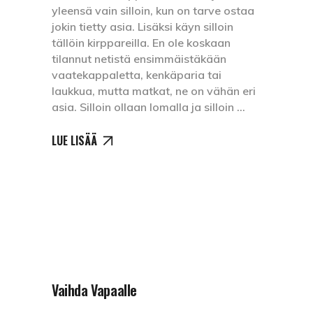
yleensä vain silloin, kun on tarve ostaa
jokin tietty asia. Lisäksi käyn silloin
tällöin kirppareilla. En ole koskaan
tilannut netistä ensimmäistäkään
vaatekappaletta, kenkäparia tai
laukkua, mutta matkat, ne on vähän eri
asia. Silloin ollaan lomalla ja silloin
LUE LISÄÄ
Vaihda Vapaalle