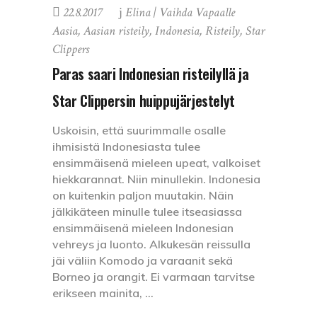
22.8.2017
Elina | Vaihda Vapaalle
Aasia
,
Aasian risteily
,
Indonesia
,
Risteily
,
Star
Clippers
Paras saari Indonesian risteilyllä ja
Star Clippersin huippujärjestelyt
Uskoisin, että suurimmalle osalle
ihmisistä Indonesiasta tulee
ensimmäisenä mieleen upeat, valkoiset
hiekkarannat. Niin minullekin. Indonesia
on kuitenkin paljon muutakin. Näin
jälkikäteen minulle tulee itseasiassa
ensimmäisenä mieleen Indonesian
vehreys ja luonto. Alkukesän reissulla
jäi väliin Komodo ja varaanit sekä
Borneo ja orangit. Ei varmaan tarvitse
erikseen mainita,