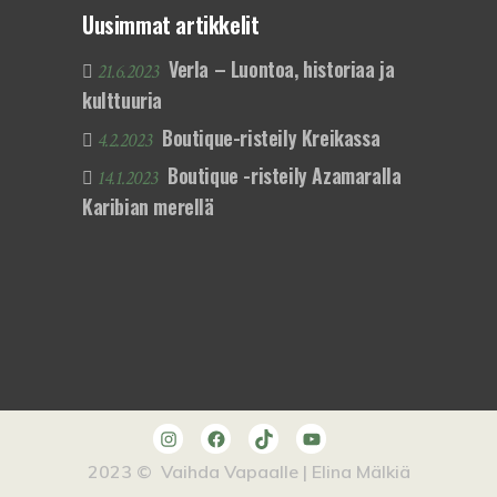
Uusimmat artikkelit
Verla – Luontoa, historiaa ja
21.6.2023
kulttuuria
Boutique-risteily Kreikassa
4.2.2023
Boutique -risteily Azamaralla
14.1.2023
Karibian merellä
Instagram
Facebook
TikTok
YouTube
2023 © Vaihda Vapaalle | Elina Mälkiä