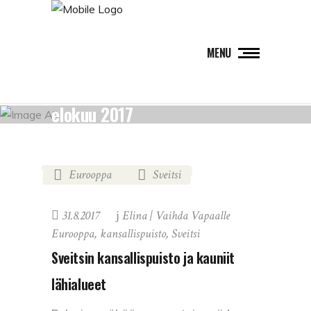
MENU
elokuu 2017
Eurooppa
Sveitsi
,
31.8.2017
Elina | Vaihda Vapaalle
Eurooppa
,
kansallispuisto
,
Sveitsi
Sveitsin kansallispuisto ja kauniit
lähialueet