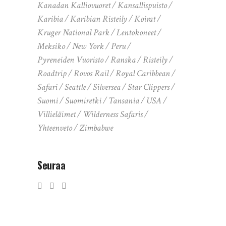
Kanadan Kalliovuoret
Kansallispuisto
Karibia
Karibian Risteily
Koirat
Kruger National Park
Lentokoneet
Meksiko
New York
Peru
Pyreneiden Vuoristo
Ranska
Risteily
Roadtrip
Rovos Rail
Royal Caribbean
Safari
Seattle
Silversea
Star Clippers
Suomi
Suomiretki
Tansania
USA
Villieläimet
Wilderness Safaris
Yhteenveto
Zimbabwe
Seuraa