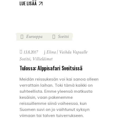
LUE LISÄÄ
Eurooppa
Sveitsi
,
13.8.2017
Elina | Vaihda Vapaalle
Sveitsi
,
Villieläimet
Tulossa: Alppisafari Sveitsissä
Meidän reissukesän voi kai sanoa olleen
verrattain laihan. Toki tämä kaikki on
suhteellista. Emme yleensä matkusta
kesäisin, vaan pakenemme
reissuillemme siinä vaiheessa, kun
Suomen suvi on jo vaihtunut syksyn
viimaan tai talven tuiverrukseen.