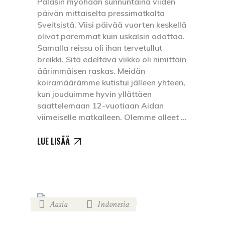
Palasin myöhään sunnuntaina viiden
päivän mittaiselta pressimatkalta
Sveitsistä. Viisi päivää vuorten keskellä
olivat paremmat kuin uskalsin odottaa.
Samalla reissu oli ihan tervetullut
breikki. Sitä edeltävä viikko oli nimittäin
äärimmäisen raskas. Meidän
koiramäärämme kutistui jälleen yhteen,
kun jouduimme hyvin yllättäen
saattelemaan 12-vuotiaan Aidan
viimeiselle matkalleen. Olemme olleet
LUE LISÄÄ
Aasia
Indonesia
,