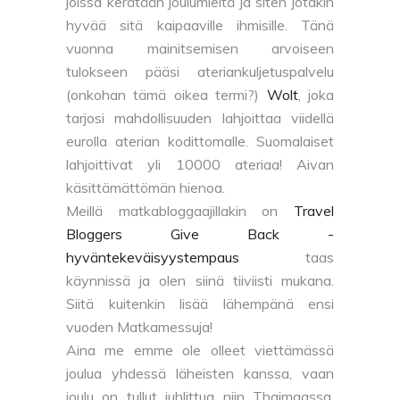
joissa kerätään joulumieltä ja siten jotakin
hyvää sitä kaipaaville ihmisille. Tänä
vuonna mainitsemisen arvoiseen
tulokseen pääsi ateriankuljetuspalvelu
(onkohan tämä oikea termi?)
Wolt
, joka
tarjosi mahdollisuuden lahjoittaa viidellä
eurolla aterian kodittomalle. Suomalaiset
lahjoittivat yli 10000 ateriaa! Aivan
käsittämättömän hienoa.
Meillä matkabloggaajillakin on
Travel
Bloggers Give Back -
hyväntekeväisyystempaus
taas
käynnissä ja olen siinä tiiviisti mukana.
Siitä kuitenkin lisää lähempänä ensi
vuoden Matkamessuja!
Aina me emme ole olleet viettämässä
joulua yhdessä läheisten kanssa, vaan
joulu on tullut juhlittua niin Thaimaassa,