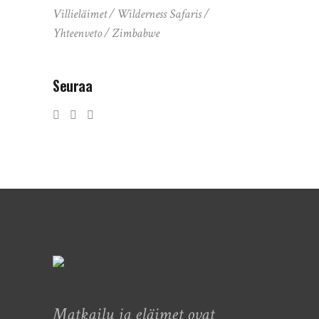
Villieläimet
Wilderness Safaris
Yhteenveto
Zimbabwe
Seuraa
Matkailu ja eläimet ovat