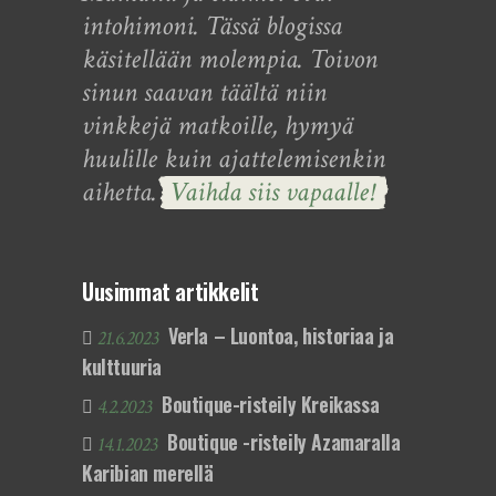
intohimoni. Tässä blogissa
käsitellään molempia. Toivon
sinun saavan täältä niin
vinkkejä matkoille, hymyä
huulille kuin ajattelemisenkin
aihetta.
Vaihda siis vapaalle!
Uusimmat artikkelit
Verla – Luontoa, historiaa ja
21.6.2023
kulttuuria
Boutique-risteily Kreikassa
4.2.2023
Boutique -risteily Azamaralla
14.1.2023
Karibian merellä