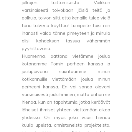
jalkojen taittamisesta. Vaikken
varsinaisesti toivokaan jäisiä teitä ja
polkuja, toivon silti, että kengille tulee vielä
tänä talvena käyttöä! Lumipeite toisi niin
ihanasti valoa tänne pimeyteen ja minulla
olisi kahdeksan tassua vähemmän
pyyhittävänä.
Huomenna, aattona vietämme joulua
kotonamme Tomin perheen kanssa ja
joulupäivänä suuntaamme minun
kotikonnuille viettämään joulua minun
perheeni kanssa. En voi sanoa olevani
varsinaisesti jouluihminen, mutta onhan se
hienoa, kun on tapahtumia, jotka keräävät
läheiset ihmiset yhteen viettämään aikaa
yhdessä. On myös joka vuosi hienoa
kuulla upeista, onnistuneista projekteista,