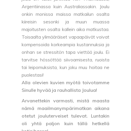
Argentiinassa kuin Australiassakin. Joulu
onkin monissa maissa matkailun osalta
kiireisin sesonki ja muun muassa
majoitusten osalta kallein aika matkustaa.
Toisaalta ylimääräiset vapaapäivät voivat
kompensoida korkeampia kustannuksia ja
onhan se stressitön tapa viettää joulu. Ei
tarvitse hössöttää siivoamisesta, ruoista
tai leipomuksista, kun joku muu hoitaa ne
puolestasi!
Alla olevien kuvien myötä toivotamme
Sinulle hyvää ja rauhallista Joulua!
Arvanettekin varmasti, mistä maasta
nämä maailmanympärimatkan aikana
otetut jouluterveiset tulevat. Luntakin
oli yhtä paljon kuin tällä hetkellä
kotipihassa!