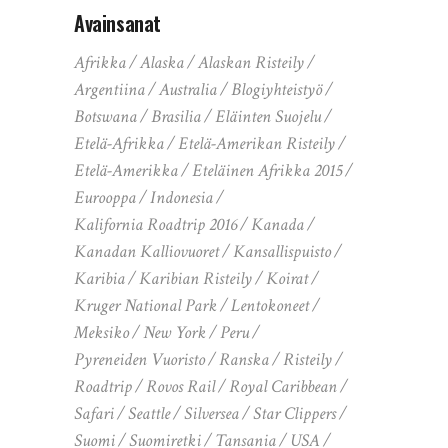
Avainsanat
Afrikka
Alaska
Alaskan Risteily
Argentiina
Australia
Blogiyhteistyö
Botswana
Brasilia
Eläinten Suojelu
Etelä-Afrikka
Etelä-Amerikan Risteily
Etelä-Amerikka
Eteläinen Afrikka 2015
Eurooppa
Indonesia
Kalifornia Roadtrip 2016
Kanada
Kanadan Kalliovuoret
Kansallispuisto
Karibia
Karibian Risteily
Koirat
Kruger National Park
Lentokoneet
Meksiko
New York
Peru
Pyreneiden Vuoristo
Ranska
Risteily
Roadtrip
Rovos Rail
Royal Caribbean
Safari
Seattle
Silversea
Star Clippers
Suomi
Suomiretki
Tansania
USA