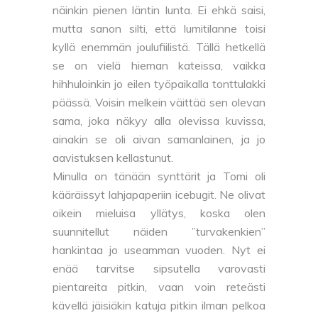
näinkin pienen läntin lunta. Ei ehkä saisi,
mutta sanon silti, että lumitilanne toisi
kyllä enemmän joulufiilistä. Tällä hetkellä
se on vielä hieman kateissa, vaikka
hihhuloinkin jo eilen työpaikalla tonttulakki
päässä. Voisin melkein väittää sen olevan
sama, joka näkyy alla olevissa kuvissa,
ainakin se oli aivan samanlainen, ja jo
aavistuksen kellastunut.
Minulla on tänään synttärit ja Tomi oli
kääräissyt lahjapaperiin icebugit. Ne olivat
oikein mieluisa yllätys, koska olen
suunnitellut näiden ”turvakenkien”
hankintaa jo useamman vuoden. Nyt ei
enää tarvitse sipsutella varovasti
pientareita pitkin, vaan voin reteästi
kävellä jäisiäkin katuja pitkin ilman pelkoa