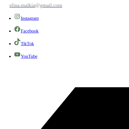
elina.malkia@gmail.com
Instagram
Facebook
TikTok
YouTube