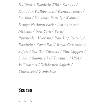
Kalifornia Roadtrip 2016
Kanada
Kanadan Kalliovuoret
Kansallispuisto
Karibia
Karibian Risteily
Koirat
Kruger National Park
Lentokoneet
Meksiko
New York
Peru
Pyreneiden Vuoristo
Ranska
Risteily
Roadtrip
Rovos Rail
Royal Caribbean
Safari
Seattle
Silversea
Star Clippers
Suomi
Suomiretki
Tansania
USA
Villieläimet
Wilderness Safaris
Yhteenveto
Zimbabwe
Seuraa