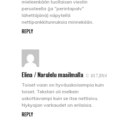
mieleenkään tuollaisen viestin
perusteella (ja "perintapalv"
lähettäjänä) näpytellä
nettipankkitunnuksia minnekään.
REPLY
Elina / Narulelu maailmalla
10.7.2014
Toiset vaan on hyväuskoisempia kuin
toiset. Tekstari oli melkein
uskottavampi kuin se itse nettisivu.
Nykyajan varkaudet on erilaisia.
REPLY