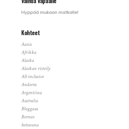
Vaihda Vapaalle
Hyppää mukaan matkalle!
Kohteet
Aasia
Afrikka
Alaska
Alaskan risteily
All-inclusive
Andorra
Argentiina
Australia
Bloggaus
Borneo
botswana