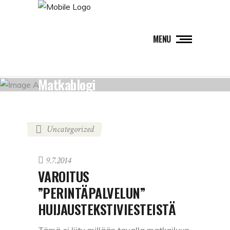
MENU
Matkablogi
Uncategorized
9.7.2014
VAROITUS
”PERINTÄPALVELUN”
HUIJAUSTEKSTIVIESTEISTÄ
Tämä ei liity millään tavalla matkailuun,