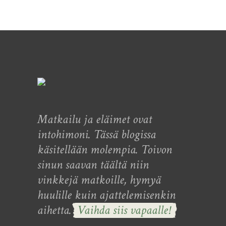
Matkailu ja eläimet ovat
intohimoni. Tässä blogissa
käsitellään molempia. Toivon
sinun saavan täältä niin
vinkkejä matkoille, hymyä
huulille kuin ajattelemisenkin
aihetta.
Vaihda siis vapaalle!