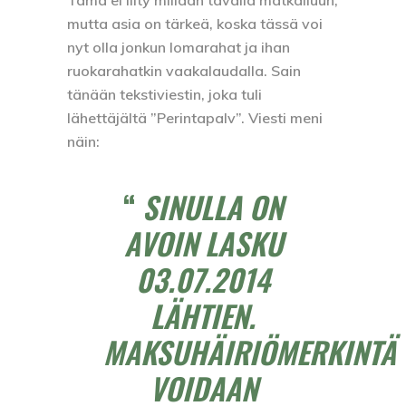
mutta asia on tärkeä, koska tässä voi
nyt olla jonkun lomarahat ja ihan
ruokarahatkin vaakalaudalla. Sain
tänään tekstiviestin, joka tuli
lähettäjältä ”Perintapalv”. Viesti meni
näin:
SINULLA ON
AVOIN LASKU
03.07.2014
LÄHTIEN.
MAKSUHÄIRIÖMERKINTÄ
VOIDAAN