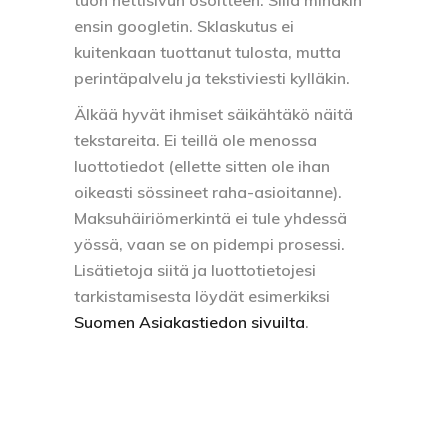
tuon nettisivun osoitteen. Sillä minäkin
ensin googletin. Sklaskutus ei
kuitenkaan tuottanut tulosta, mutta
perintäpalvelu ja tekstiviesti kylläkin.
Älkää hyvät ihmiset säikähtäkö näitä
tekstareita. Ei teillä ole menossa
luottotiedot (ellette sitten ole ihan
oikeasti sössineet raha-asioitanne).
Maksuhäiriömerkintä ei tule yhdessä
yössä, vaan se on pidempi prosessi.
Lisätietoja siitä ja luottotietojesi
tarkistamisesta löydät esimerkiksi
Suomen Asiakastiedon sivuilta
.