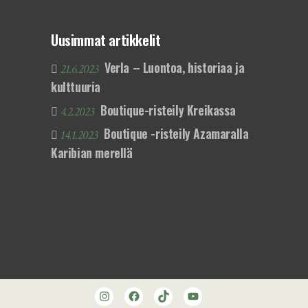
Uusimmat artikkelit
Verla – Luontoa, historiaa ja
21.6.2023
kulttuuria
Boutique-risteily Kreikassa
4.2.2023
Boutique -risteily Azamaralla
14.1.2023
Karibian merellä
Instagram
Facebook
TikTok
YouTube