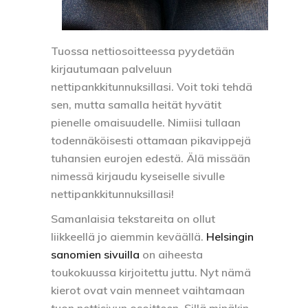
Tuossa nettiosoitteessa pyydetään
kirjautumaan palveluun
nettipankkitunnuksillasi. Voit toki tehdä
sen, mutta samalla heität hyvätit
pienelle omaisuudelle. Nimiisi tullaan
todennäköisesti ottamaan pikavippejä
tuhansien eurojen edestä.
Älä missään
nimessä kirjaudu kyseiselle sivulle
nettipankkitunnuksillasi!
Samanlaisia tekstareita on ollut
liikkeellä jo aiemmin keväällä.
Helsingin
sanomien sivuilla
on aiheesta
toukokuussa kirjoitettu juttu. Nyt nämä
kierot ovat vain menneet vaihtamaan