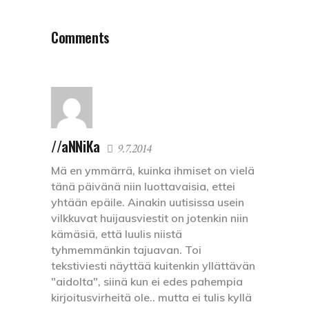
Comments
//aNNiKa
9.7.2014
Mä en ymmärrä, kuinka ihmiset on vielä
tänä päivänä niin luottavaisia, ettei
yhtään epäile. Ainakin uutisissa usein
vilkkuvat huijausviestit on jotenkin niin
kämäsiä, että luulis niistä
tyhmemmänkin tajuavan. Toi
tekstiviesti näyttää kuitenkin yllättävän
"aidolta", siinä kun ei edes pahempia
kirjoitusvirheitä ole.. mutta ei tulis kyllä