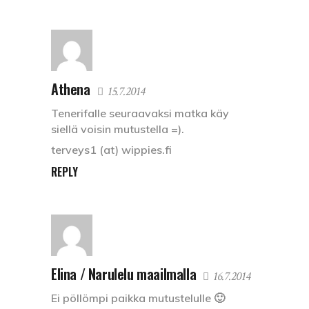
Athena
15.7.2014
Tenerifalle seuraavaksi matka käy
siellä voisin mutustella =).
terveys1 (at) wippies.fi
REPLY
Elina / Narulelu maailmalla
16.7.2014
Ei pöllömpi paikka mutustelulle 🙂