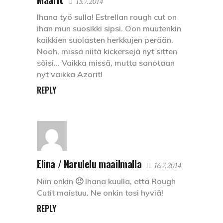
15.7.2014
Ihana työ sulla! Estrellan rough cut on
ihan mun suosikki sipsi. Oon muutenkin
kaikkien suolasten herkkujen perään.
Nooh, missä niitä kickersejä nyt sitten
söisi… Vaikka missä, mutta sanotaan
nyt vaikka Azorit!
REPLY
Elina / Narulelu maailmalla
16.7.2014
Niin onkin 🙂 Ihana kuulla, että Rough
Cutit maistuu. Ne onkin tosi hyviä!
REPLY