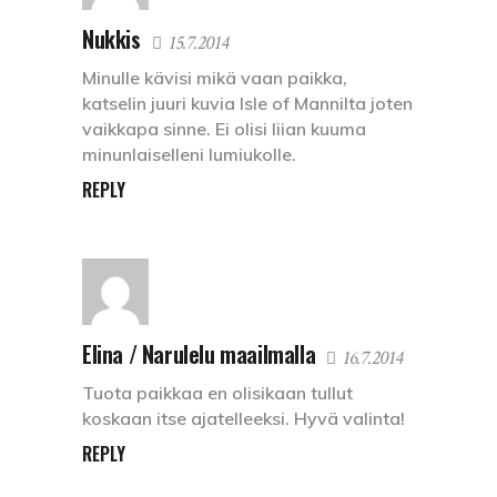
Nukkis
15.7.2014
Minulle kävisi mikä vaan paikka,
katselin juuri kuvia Isle of Mannilta joten
vaikkapa sinne. Ei olisi liian kuuma
minunlaiselleni lumiukolle.
REPLY
Elina / Narulelu maailmalla
16.7.2014
Tuota paikkaa en olisikaan tullut
koskaan itse ajatelleeksi. Hyvä valinta!
REPLY