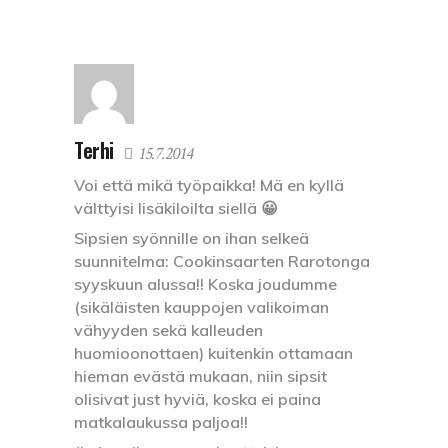
Terhi
15.7.2014
Voi että mikä työpaikka! Mä en kyllä
välttyisi lisäkiloilta siellä 😀
Sipsien syönnille on ihan selkeä
suunnitelma: Cookinsaarten Rarotonga
syyskuun alussa!! Koska joudumme
(sikäläisten kauppojen valikoiman
vähyyden sekä kalleuden
huomioonottaen) kuitenkin ottamaan
hieman evästä mukaan, niin sipsit
olisivat just hyviä, koska ei paina
matkalaukussa paljoa!!