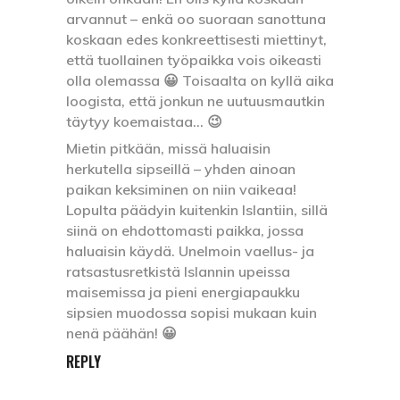
arvannut – enkä oo suoraan sanottuna
koskaan edes konkreettisesti miettinyt,
että tuollainen työpaikka vois oikeasti
olla olemassa 😀 Toisaalta on kyllä aika
loogista, että jonkun ne uutuusmautkin
täytyy koemaistaa… 😉
Mietin pitkään, missä haluaisin
herkutella sipseillä – yhden ainoan
paikan keksiminen on niin vaikeaa!
Lopulta päädyin kuitenkin Islantiin, sillä
siinä on ehdottomasti paikka, jossa
haluaisin käydä. Unelmoin vaellus- ja
ratsastusretkistä Islannin upeissa
maisemissa ja pieni energiapaukku
sipsien muodossa sopisi mukaan kuin
nenä päähän! 😀
REPLY