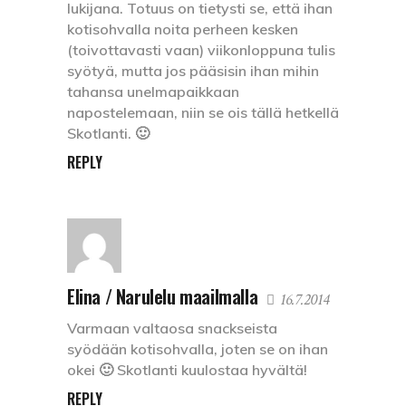
lukijana. Totuus on tietysti se, että ihan
kotisohvalla noita perheen kesken
(toivottavasti vaan) viikonloppuna tulis
syötyä, mutta jos pääsisin ihan mihin
tahansa unelmapaikkaan
napostelemaan, niin se ois tällä hetkellä
Skotlanti. 🙂
REPLY
Elina / Narulelu maailmalla
16.7.2014
Varmaan valtaosa snackseista
syödään kotisohvalla, joten se on ihan
okei 🙂 Skotlanti kuulostaa hyvältä!
REPLY