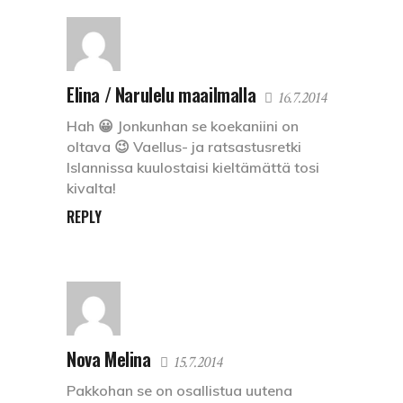
Elina / Narulelu maailmalla
16.7.2014
Hah 😀 Jonkunhan se koekaniini on
oltava 😉 Vaellus- ja ratsastusretki
Islannissa kuulostaisi kieltämättä tosi
kivalta!
REPLY
Nova Melina
15.7.2014
Pakkohan se on osallistua uutena