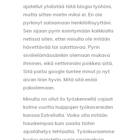
ajatellut yhdistää tätä blogia työhöni,
mutta sitten mietin miksi ei. En ole
pyrkinyt salaamaan henkilöllisyyttäni.
Sen sijaan pyrin esiintymään kaikkialla
netissä siten, ettei minulla ole mitään
hävettävää tai salattavaa. Pyrin
siviilielämässänikin olemaan mukava
ihminen, eikä nettiminäni poikkea siitä.
Sitä paitsi google tuntee minut jo nyt
aivan liian hyvin. Mitä sitä enää
pakoilemaan.
Minulla on ollut ilo työskennellä vajaat
kolme vuotta huippujen työkavereiden
kanssa Estrellalla. Voiko olla mitään
hauskempaa kuin saada töihin
sipsilähetys tehtaalta. Työnkuvaamme
kuuluu maistella uusia sipsimakuja.