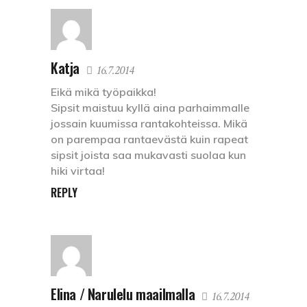
Katja
16.7.2014
Eikä mikä työpaikka!
Sipsit maistuu kyllä aina parhaimmalle
jossain kuumissa rantakohteissa. Mikä
on parempaa rantaevästä kuin rapeat
sipsit joista saa mukavasti suolaa kun
hiki virtaa!
REPLY
Elina / Narulelu maailmalla
16.7.2014