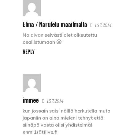
Elina / Narulelu maailmalla
16.7.2014
No aivan selvästi olet oikeutettu
osallistumaan 🙂
REPLY
immee
15.7.2014
kun jossain saisi näillä herkutella muta
japaniin on aina mieleni tehnyt että
siinäpä vasta olisi yhdistelmä!
enmi1(ät)live.fi