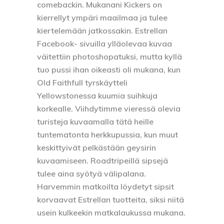
comebackin. Mukanani Kickers on
kierrellyt ympäri maailmaa ja tulee
kiertelemään jatkossakin. Estrellan
Facebook- sivuilla ylläolevaa kuvaa
väitettiin photoshopatuksi, mutta kyllä
tuo pussi ihan oikeasti oli mukana, kun
Old Faithfull tyrskäytteli
Yellowstonessa kuumia suihkuja
korkealle. Viihdytimme vieressä olevia
turisteja kuvaamalla tätä heille
tuntematonta herkkupussia, kun muut
keskittyivät pelkästään geysirin
kuvaamiseen. Roadtripeillä sipsejä
tulee aina syötyä välipalana.
Harvemmin matkoilta löydetyt sipsit
korvaavat Estrellan tuotteita, siksi niitä
usein kulkeekin matkalaukussa mukana.