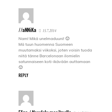
//aNNiKa
15.7.2014
Nam! Mikä unelmaduuni! 🙂
Mä tuun huomenna Suomeen
muutamaksi viikoksi, joten voisin tuoda
niitä tänne Barcelonaan ilomielin
satunnaiseen koti-ikävään auttamaan
🙂
REPLY