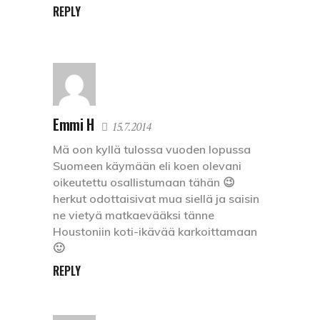
REPLY
Emmi H
15.7.2014
Mä oon kyllä tulossa vuoden lopussa
Suomeen käymään eli koen olevani
oikeutettu osallistumaan tähän 😉
herkut odottaisivat mua siellä ja saisin
ne vietyä matkaevääksi tänne
Houstoniin koti-ikävää karkoittamaan
🙂
REPLY