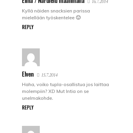
Elina / Narulelu maailmalla
16.7.2014
Kyllä näiden snacksien parissa
mielellään työskentelee 🙂
REPLY
Elven
15.7.2014
Haha, voiko tupla-osallistua jos laittaa
molempiin? XD Mut Intia on se
unelmakohde.
REPLY