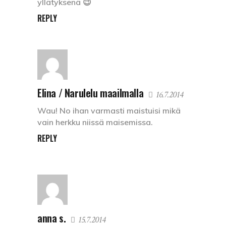
yllätyksenä 😉
REPLY
Elina / Narulelu maailmalla
16.7.2014
Wau! No ihan varmasti maistuisi mikä
vain herkku niissä maisemissa.
REPLY
anna s.
15.7.2014