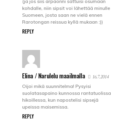
(ja jos siis arpaonni sattuisi osumaan
kohdalle, niin sipsit voi lähettää minulle
Suomeen, josta saan ne vielä ennen
Rarotongan reissua kyllä mukaan :))
REPLY
Elina / Narulelu maailmalla
16.7.2014
Oijoi mikä suunnitelma! Pysyisi
suolatasapaino kunnossa rantatuolissa
hikoillessa, kun napostelisi sipsejä
upeissa maisemissa.
REPLY