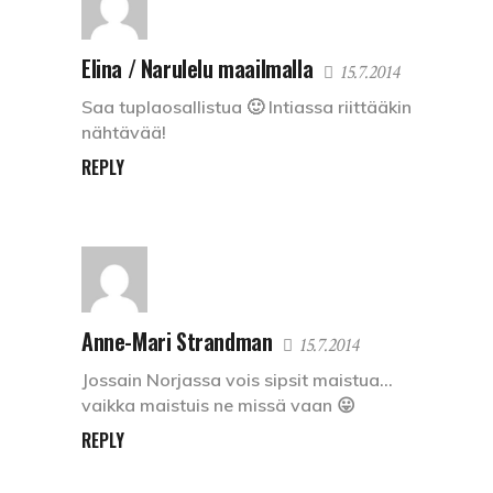
Elina / Narulelu maailmalla
15.7.2014
Saa tuplaosallistua 🙂 Intiassa riittääkin
nähtävää!
REPLY
Anne-Mari Strandman
15.7.2014
Jossain Norjassa vois sipsit maistua…
vaikka maistuis ne missä vaan 😛
REPLY