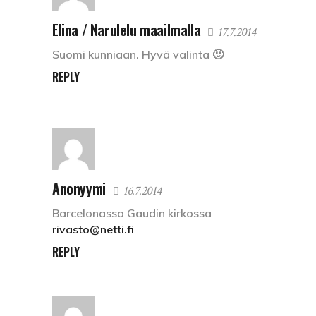
Elina / Narulelu maailmalla
17.7.2014
Suomi kunniaan. Hyvä valinta 🙂
REPLY
Anonyymi
16.7.2014
Barcelonassa Gaudin kirkossa
rivasto@netti.fi
REPLY