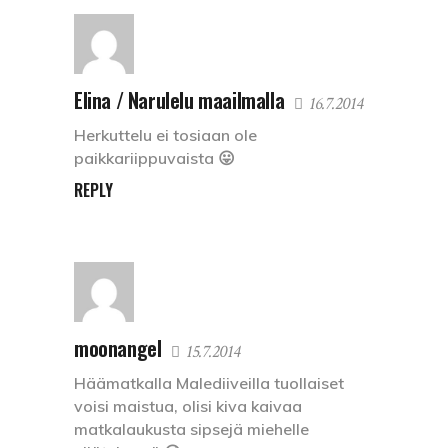
Elina / Narulelu maailmalla
16.7.2014
Herkuttelu ei tosiaan ole
paikkariippuvaista 😛
REPLY
moonangel
15.7.2014
Häämatkalla Malediiveilla tuollaiset
voisi maistua, olisi kiva kaivaa
matkalaukusta sipsejä miehelle