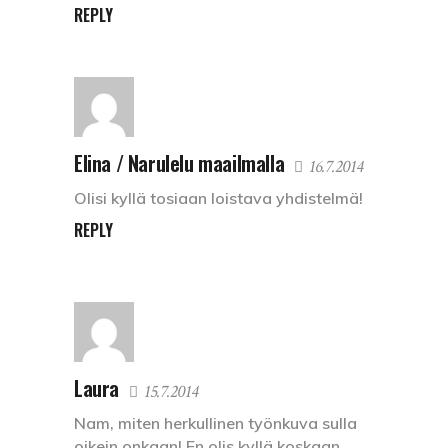
REPLY
Elina / Narulelu maailmalla
16.7.2014
Olisi kyllä tosiaan loistava yhdistelmä!
REPLY
Laura
15.7.2014
Nam, miten herkullinen työnkuva sulla
oikein onkaan! En olis kyllä koskaan