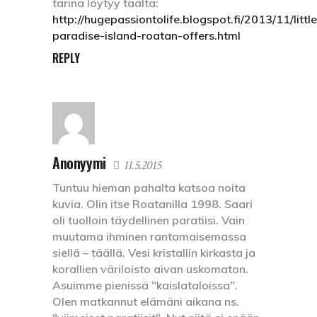
tarina löytyy täältä:
http://hugepassiontolife.blogspot.fi/2013/11/little
paradise-island-roatan-offers.html
REPLY
Anonyymi
11.5.2015
Tuntuu hieman pahalta katsoa noita
kuvia. Olin itse Roatanilla 1998. Saari
oli tuolloin täydellinen paratiisi. Vain
muutama ihminen rantamaisemassa
siellä – täällä. Vesi kristallin kirkasta ja
korallien väriloisto aivan uskomaton.
Asuimme pienissä "kaislataloissa".
Olen matkannut elämäni aikana ns.