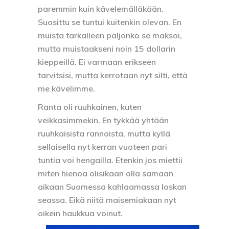
paremmin kuin kävelemälläkään.
Suosittu se tuntui kuitenkin olevan. En
muista tarkalleen paljonko se maksoi,
mutta muistaakseni noin 15 dollarin
kieppeillä. Ei varmaan erikseen
tarvitsisi, mutta kerrotaan nyt silti, että
me kävelimme.
Ranta oli ruuhkainen, kuten
veikkasimmekin. En tykkää yhtään
ruuhkaisista rannoista, mutta kyllä
sellaisella nyt kerran vuoteen pari
tuntia voi hengailla. Etenkin jos miettii
miten hienoa olisikaan olla samaan
aikaan Suomessa kahlaamassa loskan
seassa. Eikä niitä maisemiakaan nyt
oikein haukkua voinut.