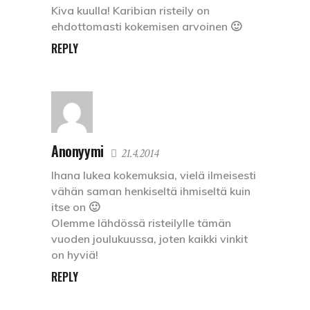
Kiva kuulla! Karibian risteily on
ehdottomasti kokemisen arvoinen 🙂
REPLY
Anonyymi
21.4.2014
Ihana lukea kokemuksia, vielä ilmeisesti
vähän saman henkiseltä ihmiseltä kuin
itse on 🙂
Olemme lähdössä risteilylle tämän
vuoden joulukuussa, joten kaikki vinkit
on hyviä!
REPLY