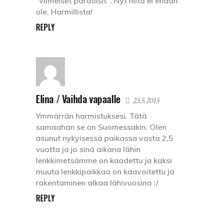
"viimeiset paratiisit". Nyt niitä ei enään
ole. Harmillista!
REPLY
Elina / Vaihda vapaalle
23.5.2015
Ymmärrän harmistuksesi. Tätä
samaahan se on Suomessakin. Olen
asunut nykyisessä paikassa vasta 2,5
vuotta ja jo sinä aikana lähin
lenkkimetsämme on kaadettu ja kaksi
muuta lenkkipaikkaa on kaavoitettu ja
rakentaminen alkaa lähivuosina :/
REPLY