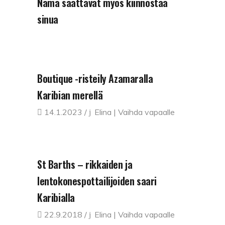
Nämä saattavat myös kiinnostaa
sinua
Boutique -risteily Azamaralla
Karibian merellä
14.1.2023
Elina | Vaihda vapaalle
St Barths – rikkaiden ja
lentokonespottailijoiden saari
Karibialla
22.9.2018
Elina | Vaihda vapaalle