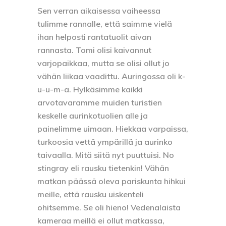
Sen verran aikaisessa vaiheessa
tulimme rannalle, että saimme vielä
ihan helposti rantatuolit aivan
rannasta. Tomi olisi kaivannut
varjopaikkaa, mutta se olisi ollut jo
vähän liikaa vaadittu. Auringossa oli k-
u-u-m-a. Hylkäsimme kaikki
arvotavaramme muiden turistien
keskelle aurinkotuolien alle ja
painelimme uimaan. Hiekkaa varpaissa,
turkoosia vettä ympärillä ja aurinko
taivaalla. Mitä siitä nyt puuttuisi. No
stingray eli rausku tietenkin! Vähän
matkan päässä oleva pariskunta hihkui
meille, että rausku uiskenteli
ohitsemme. Se oli hieno! Vedenalaista
kameraa meillä ei ollut matkassa,