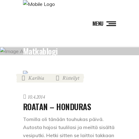
MENU
Matkablogi
Karibia
Risteilyt
,
10.4.2014
ROATAN – HONDURAS
Tomilla oli tänään touhukas päivä.
Autosta hajosi tuulilasi ja meiltä sisältä
vesiputki. Hetki sitten se laittoi takkaan