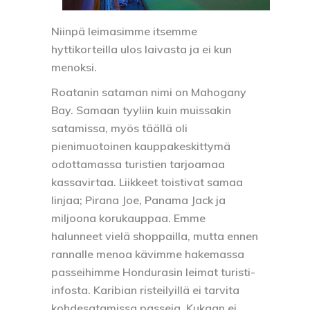
Niinpä leimasimme itsemme
hyttikorteilla ulos laivasta ja ei kun
menoksi.
Roatanin sataman nimi on Mahogany
Bay. Samaan tyyliin kuin muissakin
satamissa, myös täällä oli
pienimuotoinen kauppakeskittymä
odottamassa turistien tarjoamaa
kassavirtaa. Liikkeet toistivat samaa
linjaa; Pirana Joe, Panama Jack ja
miljoona korukauppaa. Emme
halunneet vielä shoppailla, mutta ennen
rannalle menoa kävimme hakemassa
passeihimme Hondurasin leimat turisti-
infosta. Karibian risteilyillä ei tarvita
kohdesatamissa passeja. Kukaan ei