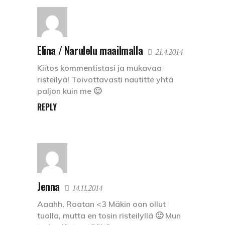
Elina / Narulelu maailmalla
21.4.2014
Kiitos kommentistasi ja mukavaa
risteilyä! Toivottavasti nautitte yhtä
paljon kuin me 🙂
REPLY
Jenna
14.11.2014
Aaahh, Roatan <3 Mäkin oon ollut
tuolla, mutta en tosin risteilyllä 🙂 Mun