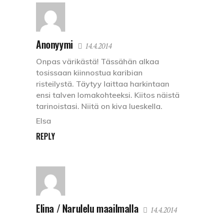
Anonyymi
14.4.2014
Onpas värikästä! Tässähän alkaa
tosissaan kiinnostua karibian
risteilystä. Täytyy laittaa harkintaan
ensi talven lomakohteeksi. Kiitos näistä
tarinoistasi. Niitä on kiva lueskella.
Elsa
REPLY
Elina / Narulelu maailmalla
14.4.2014