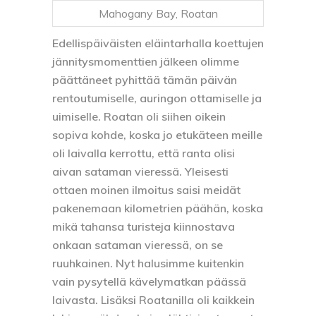
Mahogany Bay, Roatan
Edellispäiväisten eläintarhalla koettujen
jännitysmomenttien jälkeen olimme
päättäneet pyhittää tämän päivän
rentoutumiselle, auringon ottamiselle ja
uimiselle. Roatan oli siihen oikein
sopiva kohde, koska jo etukäteen meille
oli laivalla kerrottu, että ranta olisi
aivan sataman vieressä. Yleisesti
ottaen moinen ilmoitus saisi meidät
pakenemaan kilometrien päähän, koska
mikä tahansa turisteja kiinnostava
onkaan sataman vieressä, on se
ruuhkainen. Nyt halusimme kuitenkin
vain pysytellä kävelymatkan päässä
laivasta. Lisäksi Roatanilla oli kaikkein