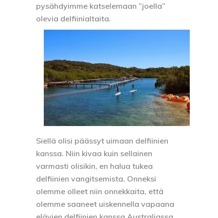
pysähdyimme katselemaan ”joella”
olevia delfiinialtaita.
Siellä olisi päässyt uimaan delfiinien
kanssa. Niin kivaa kuin sellainen
varmasti olisikin, en halua tukea
delfiinien vangitsemista. Onneksi
olemme olleet niin onnekkaita, että
olemme saaneet uiskennella vapaana
elävien delfiinien kanssa Australiassa.