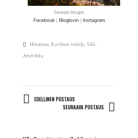
Seuraa blogia:
Facebook
|
Bloglovin
|
Instagram
Honduras
,
Karibian risteily
,
Väli-
Amerikka
EDELLINEN POSTAUS
SEURAAVA POSTAUS