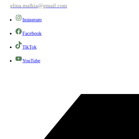
elina.malkia@gmail.com
Instagram
Facebook
TikTok
YouTube