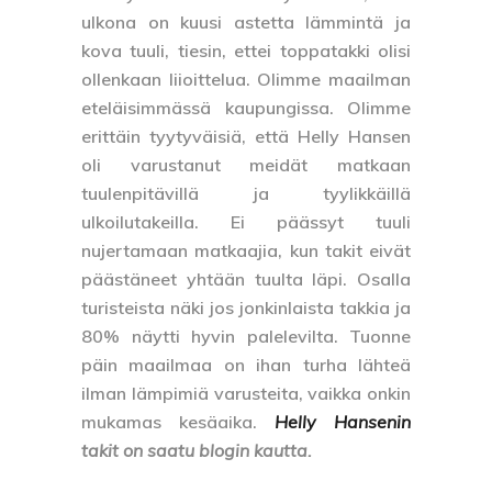
ulkona on kuusi astetta lämmintä ja
kova tuuli, tiesin, ettei toppatakki olisi
ollenkaan liioittelua. Olimme maailman
eteläisimmässä kaupungissa. Olimme
erittäin tyytyväisiä, että Helly Hansen
oli varustanut meidät matkaan
tuulenpitävillä ja tyylikkäillä
ulkoilutakeilla. Ei päässyt tuuli
nujertamaan matkaajia, kun takit eivät
päästäneet yhtään tuulta läpi. Osalla
turisteista näki jos jonkinlaista takkia ja
80% näytti hyvin palelevilta. Tuonne
päin maailmaa on ihan turha lähteä
ilman lämpimiä varusteita, vaikka onkin
mukamas kesäaika.
Helly Hansenin
takit on saatu blogin kautta.