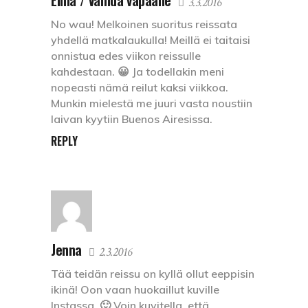
Elina / Vaihda vapaalle
3.3.2016
No wau! Melkoinen suoritus reissata
yhdellä matkalaukulla! Meillä ei taitaisi
onnistua edes viikon reissulle
kahdestaan. 😀 Ja todellakin meni
nopeasti nämä reilut kaksi viikkoa.
Munkin mielestä me juuri vasta noustiin
laivan kyytiin Buenos Airesissa.
REPLY
Jenna
2.3.2016
Tää teidän reissu on kyllä ollut eeppisin
ikinä! Oon vaan huokaillut kuville
Instassa. 🙂 Voin kuvitella, että