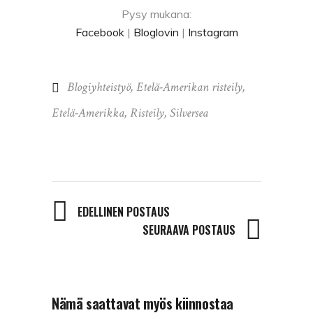
Pysy mukana:
Facebook
|
Bloglovin
|
Instagram
Blogiyhteistyö
,
Etelä-Amerikan risteily
,
Etelä-Amerikka
,
Risteily
,
Silversea
EDELLINEN POSTAUS
SEURAAVA POSTAUS
Nämä saattavat myös kiinnostaa