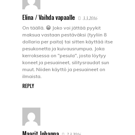
Elina / Vaihda vapaalle
3.3.2016
On täällä. 😀 Joko voi jättää pyykit
maksua vastaan pestäväksi (tyyliin 8
dollaria per paita) tai sitten käyttää itse
pesukonetta ja kuivausrumpua. Joka
kerroksessa on "pesula", josta löytyy
koneet ja pesuaineet, silitysraudat sun
muut. Niiden käyttö ja pesuaineet on
ilmaista.
REPLY
Maarit Johanna
2.3.2016