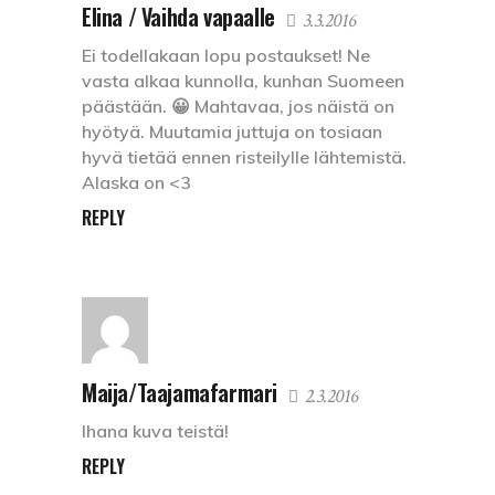
Elina / Vaihda vapaalle
3.3.2016
Ei todellakaan lopu postaukset! Ne
vasta alkaa kunnolla, kunhan Suomeen
päästään. 😀 Mahtavaa, jos näistä on
hyötyä. Muutamia juttuja on tosiaan
hyvä tietää ennen risteilylle lähtemistä.
Alaska on <3
REPLY
Maija/Taajamafarmari
2.3.2016
Ihana kuva teistä!
REPLY