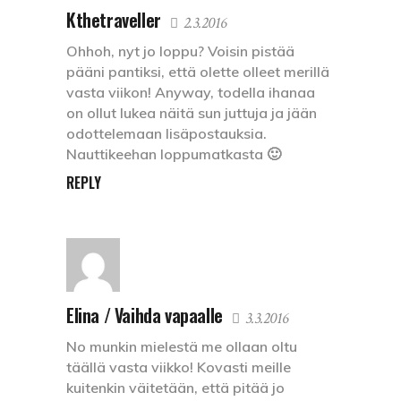
Kthetraveller
2.3.2016
Ohhoh, nyt jo loppu? Voisin pistää
pääni pantiksi, että olette olleet merillä
vasta viikon! Anyway, todella ihanaa
on ollut lukea näitä sun juttuja ja jään
odottelemaan lisäpostauksia.
Nauttikeehan loppumatkasta 🙂
REPLY
Elina / Vaihda vapaalle
3.3.2016
No munkin mielestä me ollaan oltu
täällä vasta viikko! Kovasti meille
kuitenkin väitetään, että pitää jo