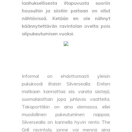
laahuksellisesta iltapuvusta suoriin
housuihin ja siistiin paitaan on ollut
nähtävissä. Ketään en ole nähnyt
käännytettävän ravintolan ovelta pois
alipukeutumisen vuoksi.
Informal on ehdottomasti yleisin
pukukoodi iltaisin Silversealla. Eniten
matkaan kannattaa siis varata siistejä,
suomalaisittain jopa juhlavia vaatteita.
Takaporttikin on aina olemassa, ellei
muodollinen pukeutuminen nappaa.
Silversealla on kannella hyvin rento The
Grill ravintola, jonne voi mennä aina