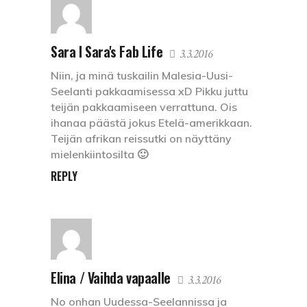
Sara I Sara's Fab Life
3.3.2016
Niin, ja minä tuskailin Malesia-Uusi-
Seelanti pakkaamisessa xD Pikku juttu
teijän pakkaamiseen verrattuna. Ois
ihanaa päästä jokus Etelä-amerikkaan.
Teijän afrikan reissutki on näyttäny
mielenkiintosilta 🙂
REPLY
Elina / Vaihda vapaalle
3.3.2016
No onhan Uudessa-Seelannissa ja