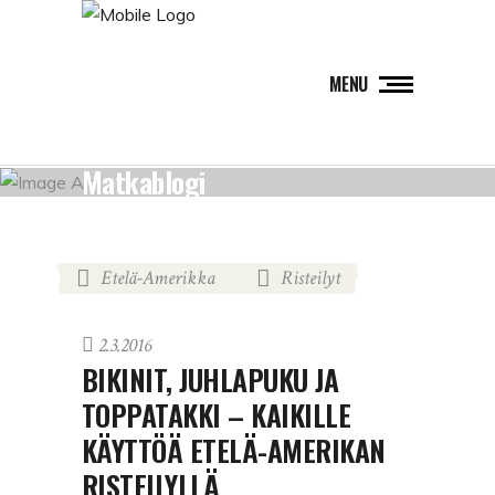
MENU
Matkablogi
Etelä-Amerikka
Risteilyt
,
2.3.2016
BIKINIT, JUHLAPUKU JA
TOPPATAKKI – KAIKILLE
KÄYTTÖÄ ETELÄ-AMERIKAN
RISTEILYLLÄ