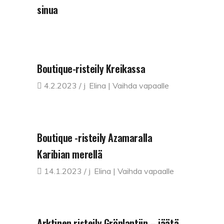
sinua
Boutique-risteily Kreikassa
4.2.2023
Elina | Vaihda vapaalle
Boutique -risteily Azamaralla
Karibian merellä
14.1.2023
Elina | Vaihda vapaalle
Arktinen risteily Grönlantiin – jäätä,