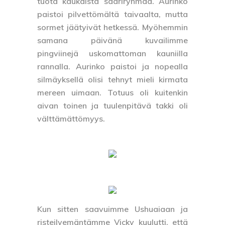
tuota kaukaista saariryhmää. Aurinko
paistoi pilvettömältä taivaalta, mutta
sormet jäätyivät hetkessä. Myöhemmin
samana päivänä kuvailimme
pingviinejä uskomattoman kauniilla
rannalla. Aurinko paistoi ja nopealla
silmäyksellä olisi tehnyt mieli kirmata
mereen uimaan. Totuus oli kuitenkin
aivan toinen ja tuulenpitävä takki oli
välttämättömyys.
Kun sitten saavuimme Ushuaiaan ja
risteilyemäntämme Vicky kuulutti, että