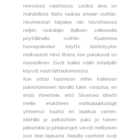
rennoissa vaatteissa. Lisäksi aina on
mahdollista tilata ruokaa omaan sviittiin.
Hovimestari tarjoilee niin toivottaessa
neljän ruokalajin illallisen valkoisella
pöytäliinalla sviittiin. Kuulemma
huonepalvelun käyttö lisääntyykin
melkoisesti niinä iltoina, kun pukukoodi on
muodollinen. Eivät kaikki näillä risteilyillä
käyvät nauti laittautumisesta.
Kun ottaa huomioon mihin kaikkeen
pukeutumiseen laivalla tulee varautua, en
enää ihmettele, että Silversea lähetti
meille etukäteen matkalaukkutägit
yhteensä kuutta eri laukkua varten.
Miehillä jo pelkästään puku ja toinen
pikkutakki ja juhlakengät vievät melkoisen
ison tilan laukusta. Naisilla vaatteet ovat