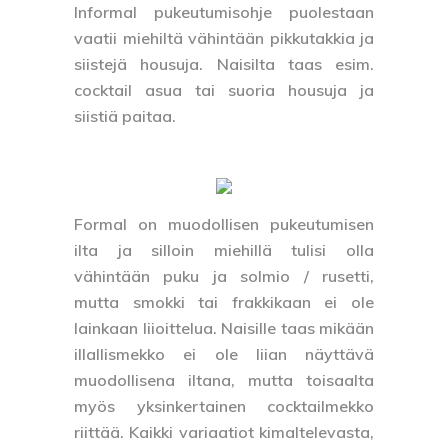
Informal
pukeutumisohje puolestaan
vaatii miehiltä vähintään pikkutakkia ja
siistejä housuja. Naisilta taas esim.
cocktail asua tai suoria housuja ja
siistiä paitaa.
Formal
on muodollisen pukeutumisen
ilta ja silloin miehillä tulisi olla
vähintään puku ja solmio / rusetti,
mutta smokki tai frakkikaan ei ole
lainkaan liioittelua. Naisille taas mikään
illallismekko ei ole liian näyttävä
muodollisena iltana, mutta toisaalta
myös yksinkertainen cocktailmekko
riittää. Kaikki variaatiot kimaltelevasta,