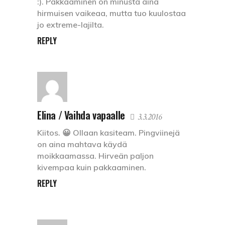
:). Pakkaaminen on minusta aina
hirmuisen vaikeaa, mutta tuo kuulostaa
jo extreme-lajilta.
REPLY
Elina / Vaihda vapaalle
3.3.2016
Kiitos. 😀 Ollaan kasiteam. Pingviinejä
on aina mahtava käydä
moikkaamassa. Hirveän paljon
kivempaa kuin pakkaaminen.
REPLY