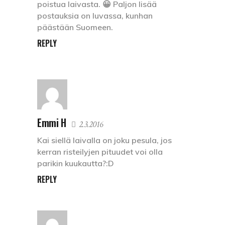
poistua laivasta. 😀 Paljon lisää
postauksia on luvassa, kunhan
päästään Suomeen.
REPLY
Emmi H
2.3.2016
Kai siellä laivalla on joku pesula, jos
kerran risteilyjen pituudet voi olla
parikin kuukautta?:D
REPLY