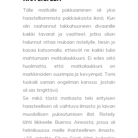
Tälle matkalle pakkaaminen oli yksi
haastellisimmista pakkauksista ikinä. Kun
olin raahannut takkahuoneen divaanille
kaikki tavarat ja vaatteet, jotka olisin
halunnut ottaa mukaan risteilylle, tiesin jo
kasaa katsomalla, etteivät ne kaikki tulisi
mahtumaan matkalaukkuuni. Ei edes siitä
huolimatta, että matkalaukkuni on
markkinoiden suurimpia ja kevyimpiä. Tomi
tuskaili saman ongelman kanssa. Jostain
oli siis tingittävä.
Se mikä tästä matkasta teki erityisen
haasteellisen oli vaihtuva ilmasto ja laivan
muodollisen pukeutumisen illat. Risteily
lähti liikkeelle Buenos Airesista, jossa oli
helmikuussa meille ihanteellinen ilmasto,
+30 astetta. Silver Spirit lähti kuitenkin