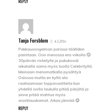
REPLY
Tanja Forsblom
4.3.2016
Pakkausongelman parissa täälläkin
painitaan. Oon menossa ens viikolla 🙂
30päivän risteilylle ja pukukoodi
aikalailla sama myös tuolla Celebrityllä.
Meinasin menomatkalla pysähtyä
Oslossa mutta en kyllä ala
raahaamaan toppavaatteita kun
yhdellä isolla laukulla pitää pärjätä ja
sinne pitää mahtua myös
snorklauskamat. Aikas jännää 😉
REPLY