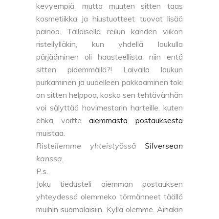
kevyempiä, mutta muuten sitten taas
kosmetiikka ja hiustuotteet tuovat lisää
painoa. Tälläisellä reilun kahden viikon
risteilylläkin, kun yhdellä laukulla
pärjääminen oli haasteellista, niin entä
sitten pidemmällä?! Laivalla laukun
purkaminen ja uudelleen pakkaaminen toki
on sitten helppoa, koska sen tehtävänhän
voi sälyttää hovimestarin harteille, kuten
ehkä voitte
aiemmasta postauksesta
muistaa.
Risteilemme yhteistyössä
Silversean
kanssa.
P.s.
Joku tiedusteli aiemman postauksen
yhteydessä olemmeko törmänneet täällä
muihin suomalaisiin. Kyllä olemme. Ainakin