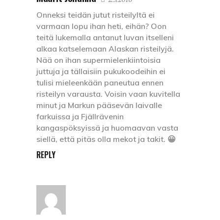
Onneksi teidän jutut risteilyltä ei
varmaan lopu ihan heti, eihän? Oon
teitä lukemalla antanut luvan itselleni
alkaa katselemaan Alaskan risteilyjä.
Nää on ihan supermielenkiintoisia
juttuja ja tällaisiin pukukoodeihin ei
tulisi mieleenkään paneutua ennen
risteilyn varausta. Voisin vaan kuvitella
minut ja Markun pääsevän laivalle
farkuissa ja Fjällrävenin
kangaspöksyissä ja huomaavan vasta
siellä, että pitäs olla mekot ja takit. 😀
REPLY