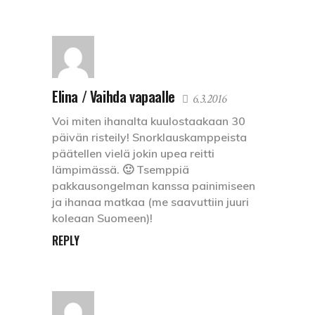
Elina / Vaihda vapaalle
6.3.2016
Voi miten ihanalta kuulostaakaan 30
päivän risteily! Snorklauskamppeista
päätellen vielä jokin upea reitti
lämpimässä. 🙂 Tsemppiä
pakkausongelman kanssa painimiseen
ja ihanaa matkaa (me saavuttiin juuri
koleaan Suomeen)!
REPLY