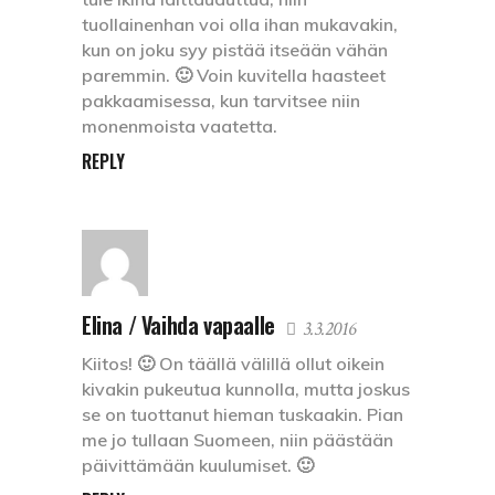
tuollainenhan voi olla ihan mukavakin,
kun on joku syy pistää itseään vähän
paremmin. 🙂 Voin kuvitella haasteet
pakkaamisessa, kun tarvitsee niin
monenmoista vaatetta.
REPLY
Elina / Vaihda vapaalle
3.3.2016
Kiitos! 🙂 On täällä välillä ollut oikein
kivakin pukeutua kunnolla, mutta joskus
se on tuottanut hieman tuskaakin. Pian
me jo tullaan Suomeen, niin päästään
päivittämään kuulumiset. 🙂