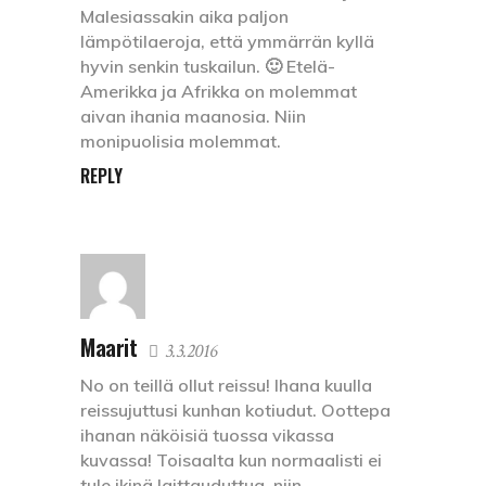
Malesiassakin aika paljon
lämpötilaeroja, että ymmärrän kyllä
hyvin senkin tuskailun. 🙂 Etelä-
Amerikka ja Afrikka on molemmat
aivan ihania maanosia. Niin
monipuolisia molemmat.
REPLY
Maarit
3.3.2016
No on teillä ollut reissu! Ihana kuulla
reissujuttusi kunhan kotiudut. Oottepa
ihanan näköisiä tuossa vikassa
kuvassa! Toisaalta kun normaalisti ei
tule ikinä laittauduttua, niin