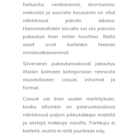
farkuista, verkkareista, shortseista,
mekoista ja suorista housuista on ollut
nähtävissä päivän aikana.
Hienommallakin laivalla voi siis päivisin
pukeutua ihan miten huvittaa. Illalla
asiat ovat kuitenkin hieman
monimutkaisemmat.
Silversean pukeutumiskoodi jakautuu
iltaisin kolmeen kategoriaan rennosta
muodolliseen; casual, informal ja
formal.
Casual
sai ihan uuden merkityksen,
koska silloinkin on pääruokasalissa
nähtävissä paljon pikkutakkeja miehillä
ja siistejä mekkoja naisilla. Farkkuja ei
kielletä, mutta ei niitä juurikaan näy.