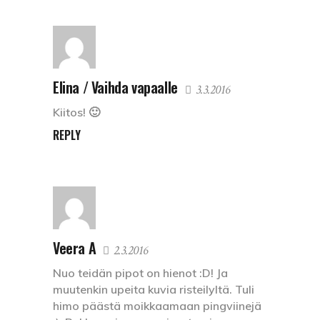
Elina / Vaihda vapaalle
3.3.2016
Kiitos! 🙂
REPLY
Veera A
2.3.2016
Nuo teidän pipot on hienot :D! Ja
muutenkin upeita kuvia risteilyltä. Tuli
himo päästä moikkaamaan pingviinejä