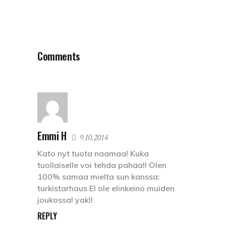
Comments
Emmi H
9.10.2014
Kato nyt tuota naamaa! Kuka
tuollaiselle voi tehda pahaa!! Olen
100% samaa mielta sun kanssa:
turkistarhaus EI ole elinkeino muiden
joukossa! yak!!
REPLY