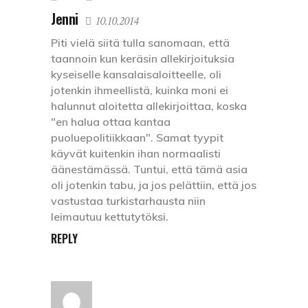
Jenni
10.10.2014
Piti vielä siitä tulla sanomaan, että
taannoin kun keräsin allekirjoituksia
kyseiselle kansalaisaloitteelle, oli
jotenkin ihmeellistä, kuinka moni ei
halunnut aloitetta allekirjoittaa, koska
"en halua ottaa kantaa
puoluepolitiikkaan". Samat tyypit
käyvät kuitenkin ihan normaalisti
äänestämässä. Tuntui, että tämä asia
oli jotenkin tabu, ja jos pelättiin, että jos
vastustaa turkistarhausta niin
leimautuu kettutytöksi.
REPLY