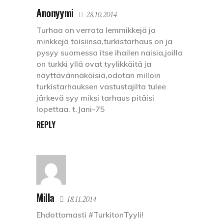
Anonyymi
28.10.2014
Turhaa on verrata lemmikkejä ja
minkkejä toisiinsa,turkistarhaus on ja
pysyy suomessa itse ihailen naisia,joilla
on turkki yllä ovat tyylikkäitä ja
näyttävännäköisiä,odotan milloin
turkistarhauksen vastustajilta tulee
järkevä syy miksi tarhaus pitäisi
lopettaa. t.Jani-75
REPLY
Milla
18.11.2014
Ehdottomasti #TurkitonTyyli!