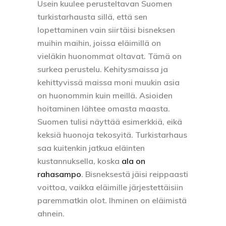
Usein kuulee perusteltavan Suomen
turkistarhausta sillä, että sen
lopettaminen vain siirtäisi bisneksen
muihin maihin, joissa eläimillä on
vieläkin huonommat oltavat. Tämä on
surkea perustelu. Kehitysmaissa ja
kehittyvissä maissa moni muukin asia
on huonommin kuin meillä. Asioiden
hoitaminen lähtee omasta maasta.
Suomen tulisi näyttää esimerkkiä, eikä
keksiä huonoja tekosyitä. Turkistarhaus
saa kuitenkin jatkua eläinten
kustannuksella, koska
ala on
rahasampo
. Bisneksestä jäisi reippaasti
voittoa, vaikka eläimille järjestettäisiin
paremmatkin olot. Ihminen on eläimistä
ahnein.