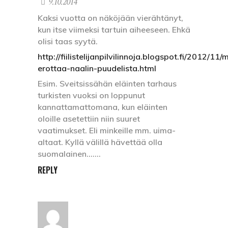
9.10.2014
Kaksi vuotta on näköjään vierähtänyt,
kun itse viimeksi tartuin aiheeseen. Ehkä
olisi taas syytä.
http://fiilistelijanpilvilinnoja.blogspot.fi/2012/11/
erottaa-naalin-puudelista.html
Esim. Sveitsissähän eläinten tarhaus
turkisten vuoksi on loppunut
kannattamattomana, kun eläinten
oloille asetettiin niin suuret
vaatimukset. Eli minkeille mm. uima-
altaat. Kyllä välillä hävettää olla
suomalainen…….
REPLY