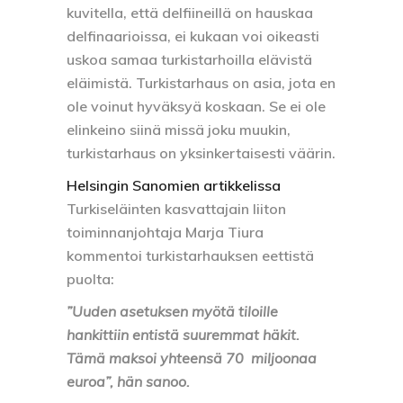
kuvitella, että delfiineillä on hauskaa
delfinaarioissa, ei kukaan voi oikeasti
uskoa samaa turkistarhoilla elävistä
eläimistä. Turkistarhaus on asia, jota en
ole voinut hyväksyä koskaan. Se ei ole
elinkeino siinä missä joku muukin,
turkistarhaus on yksinkertaisesti väärin.
Helsingin Sanomien artikkelissa
Turkiseläinten kasvattajain liiton
toiminnanjohtaja Marja Tiura
kommentoi turkistarhauksen eettistä
puolta:
”Uuden asetuksen myötä tiloille
hankittiin entistä suuremmat häkit.
Tämä maksoi yhteensä 70 miljoonaa
euroa”, hän sanoo.