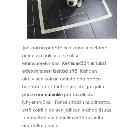
Jos koiraa pidettäisiin koko sen elämä
pienessä häkissä, se olisi
eläinsuojelurikos.
Kenellekään ei tulisi
edes mieleen kieltää sitä
. Kahden
aktiivisen koiran omistajana poden
huonoa omaatuntoa jo siitä, jos joku
päivä
metsälenkki
jää tavallista
lyhyemmäksi. Tämä siitäkin huolimatta,
että koirilla on sen jälkeen mahdollisuus
temmeltää vielä mielin määrin isolla
aidatulla pihalla.