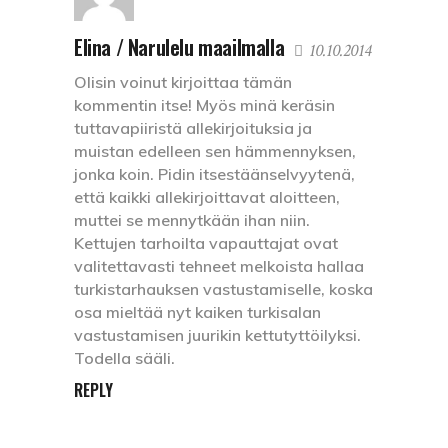
Elina / Narulelu maailmalla
10.10.2014
Olisin voinut kirjoittaa tämän
kommentin itse! Myös minä keräsin
tuttavapiiristä allekirjoituksia ja
muistan edelleen sen hämmennyksen,
jonka koin. Pidin itsestäänselvyytenä,
että kaikki allekirjoittavat aloitteen,
muttei se mennytkään ihan niin.
Kettujen tarhoilta vapauttajat ovat
valitettavasti tehneet melkoista hallaa
turkistarhauksen vastustamiselle, koska
osa mieltää nyt kaiken turkisalan
vastustamisen juurikin kettutyttöilyksi.
Todella sääli.
REPLY