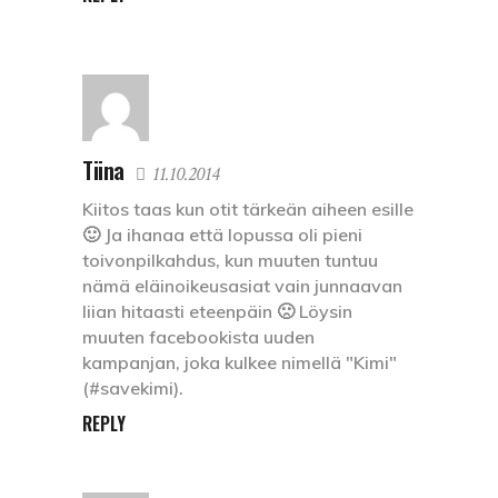
Tiina
11.10.2014
Kiitos taas kun otit tärkeän aiheen esille
🙂 Ja ihanaa että lopussa oli pieni
toivonpilkahdus, kun muuten tuntuu
nämä eläinoikeusasiat vain junnaavan
liian hitaasti eteenpäin 🙁 Löysin
muuten facebookista uuden
kampanjan, joka kulkee nimellä "Kimi"
(#savekimi).
REPLY