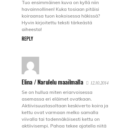
Tuo ensimmäinen kuva on kyllä niin
havainnollinen! Kuka tosiaan pitäisi
koiraansa tuon kokoisessa häkissä?
Hyvin kirjoitettu teksti tärkeästä
aiheesta!
REPLY
Elina / Narulelu maailmalla
12.10.2014
Se on hullua miten eriarvoisessa
asemassa eri eläimet ovatkaan.
Aktiivisuustasoltaan keskiverto koira ja
kettu ovat varmaan melko samalla
viivalla tai todennäköisesti kettu on
aktiivisempi. Pahaa tekee ajatella niitä