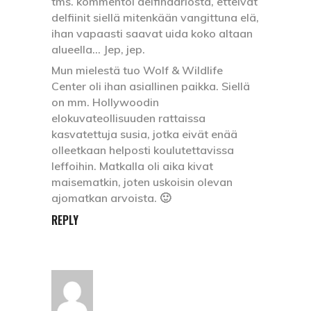
tms. kommentoi delfinaariosta, etteivät
delfiinit siellä mitenkään vangittuna elä,
ihan vapaasti saavat uida koko altaan
alueella… Jep, jep.
Mun mielestä tuo Wolf & Wildlife
Center oli ihan asiallinen paikka. Siellä
on mm. Hollywoodin
elokuvateollisuuden rattaissa
kasvatettuja susia, jotka eivät enää
olleetkaan helposti koulutettavissa
leffoihin. Matkalla oli aika kivat
maisematkin, joten uskoisin olevan
ajomatkan arvoista. 🙂
REPLY