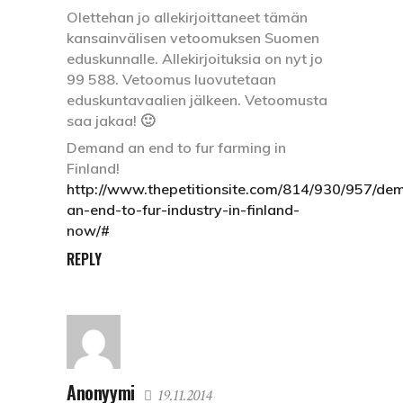
Olettehan jo allekirjoittaneet tämän
kansainvälisen vetoomuksen Suomen
eduskunnalle. Allekirjoituksia on nyt jo
99 588. Vetoomus luovutetaan
eduskuntavaalien jälkeen. Vetoomusta
saa jakaa! 🙂
Demand an end to fur farming in
Finland!
http://www.thepetitionsite.com/814/930/957/de
an-end-to-fur-industry-in-finland-
now/#
REPLY
Anonyymi
19.11.2014