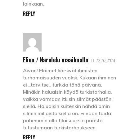
lainkaan.
REPLY
Elina / Narulelu maailmalla
12.10.2014
Aivan! Eläimet kärsivät ihmisten
turhamaisuuden vuoksi. Kukaan ihminen
ei _tarvitse_ turkkia tänä päivänä.
Minäkin haluaisin käydä turkistarhalla,
vaikka varmaan itkisin silmät päästäni
siellä. Haluaisin kuitenkin nähdä omin
silmin millaista siellä on. Ei vaan taida
pahemmin olla tilaisuuksia päästä
tutustumaan turkistarhaukseen.
REPLY