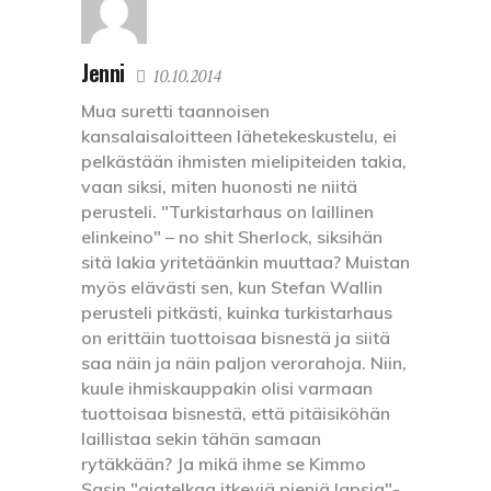
Jenni
10.10.2014
Mua suretti taannoisen
kansalaisaloitteen lähetekeskustelu, ei
pelkästään ihmisten mielipiteiden takia,
vaan siksi, miten huonosti ne niitä
perusteli. "Turkistarhaus on laillinen
elinkeino" – no shit Sherlock, siksihän
sitä lakia yritetäänkin muuttaa? Muistan
myös elävästi sen, kun Stefan Wallin
perusteli pitkästi, kuinka turkistarhaus
on erittäin tuottoisaa bisnestä ja siitä
saa näin ja näin paljon verorahoja. Niin,
kuule ihmiskauppakin olisi varmaan
tuottoisaa bisnestä, että pitäisiköhän
laillistaa sekin tähän samaan
rytäkkään? Ja mikä ihme se Kimmo
Sasin "ajatelkaa itkeviä pieniä lapsia"-