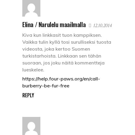
Elina / Narulelu maailmalla
12.10.2014
Kiva kun linkkasit tuon kamppiksen.
Vaikka tulin kyllä tosi surulliseksi tuosta
videosta, joka kertoo Suomen
turkistarhoista. Linkkaan sen tähän
suoraan, jos joku näitä kommentteja
lueskelee.
https://help.four-paws.org/en/call-
burberry-be-fur-free
REPLY