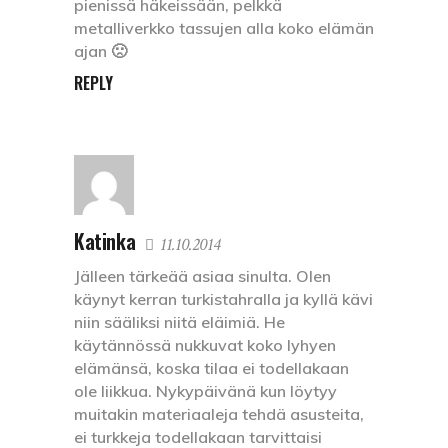
pienissä häkeissään, pelkkä
metalliverkko tassujen alla koko elämän
ajan 🙁
REPLY
Katinka
11.10.2014
Jälleen tärkeää asiaa sinulta. Olen
käynyt kerran turkistahralla ja kyllä kävi
niin sääliksi niitä eläimiä. He
käytännössä nukkuvat koko lyhyen
elämänsä, koska tilaa ei todellakaan
ole liikkua. Nykypäivänä kun löytyy
muitakin materiaaleja tehdä asusteita,
ei turkkeja todellakaan tarvittaisi