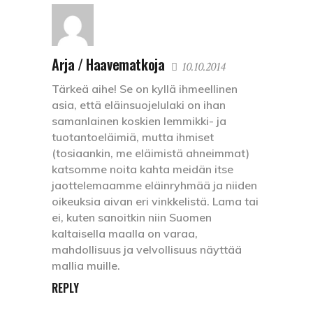
Arja / Haavematkoja
10.10.2014
Tärkeä aihe! Se on kyllä ihmeellinen
asia, että eläinsuojelulaki on ihan
samanlainen koskien lemmikki- ja
tuotantoeläimiä, mutta ihmiset
(tosiaankin, me eläimistä ahneimmat)
katsomme noita kahta meidän itse
jaottelemaamme eläinryhmää ja niiden
oikeuksia aivan eri vinkkelistä. Lama tai
ei, kuten sanoitkin niin Suomen
kaltaisella maalla on varaa,
mahdollisuus ja velvollisuus näyttää
mallia muille.
REPLY