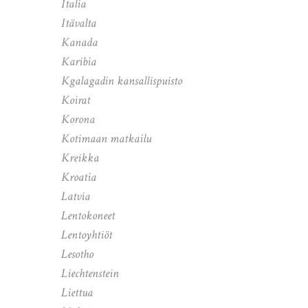
Italia
Itävalta
Kanada
Karibia
Kgalagadin kansallispuisto
Koirat
Korona
Kotimaan matkailu
Kreikka
Kroatia
Latvia
Lentokoneet
Lentoyhtiöt
Lesotho
Liechtenstein
Liettua