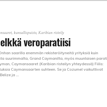
nsaaret
,
kansallispuisto
,
Karibian risteily
elkkä veroparatiisi
han saarilla enemmän rekisteröityneitä yrityksiä kuin
ta suurimmalta, Grand Caymanilta, myös muunlaisen paratii
an, Caymansaaret (Karibian risteilyn yhteydessä) Fiilis:
otuksia Caymansaarten suhteen. Se ja Cozumel vaikuttivat
 Belize ja