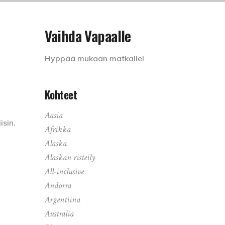
Vaihda Vapaalle
Hyppää mukaan matkalle!
Kohteet
Aasia
sin.
Afrikka
Alaska
Alaskan risteily
All-inclusive
Andorra
Argentiina
Australia