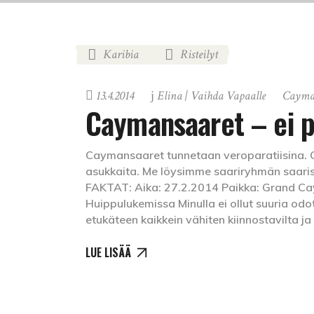
Karibia
Risteilyt
,
13.4.2014
Elina | Vaihda Vapaalle
Cayma
Caymansaaret – ei p
Caymansaaret tunnetaan veroparatiisina. On
asukkaita. Me löysimme saariryhmän saaris
FAKTAT: Aika: 27.2.2014 Paikka: Grand Caym
Huippulukemissa Minulla ei ollut suuria od
etukäteen kaikkein vähiten kiinnostavilta ja
LUE LISÄÄ