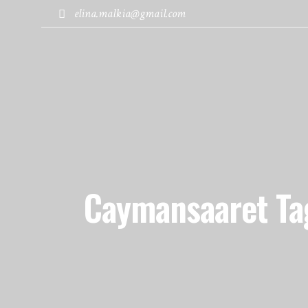
elina.malkia@gmail.com
MATKABLOGI
KOHTEET
Caymansaaret Ta