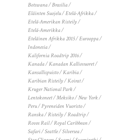
Botswana
Brasilia
Eläinten Suojelu
Etelä-Afrikka
Etelä-Amerikan Risteily
Etelä-Amerikka
Eteläinen Afrikka 2015
Eurooppa
Indonesia
Kalifornia Roadtrip 2016
Kanada
Kanadan Kalliovuoret
Kansallispuisto
Karibia
Karibian Risteily
Koirat
Kruger National Park
Lentokoneet
Meksiko
New York
Peru
Pyreneiden Vuoristo
Ranska
Risteily
Roadtrip
Rovos Rail
Royal Caribbean
Safari
Seattle
Silversea
Star Clippers
Suomi
Suomiretki