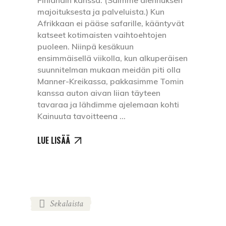
majoituksesta ja palveluista.) Kun
Afrikkaan ei pääse safarille, kääntyvät
katseet kotimaisten vaihtoehtojen
puoleen. Niinpä kesäkuun
ensimmäisellä viikolla, kun alkuperäisen
suunnitelman mukaan meidän piti olla
Manner-Kreikassa, pakkasimme Tomin
kanssa auton aivan liian täyteen
tavaraa ja lähdimme ajelemaan kohti
Kainuuta tavoitteena
LUE LISÄÄ
Sekalaista