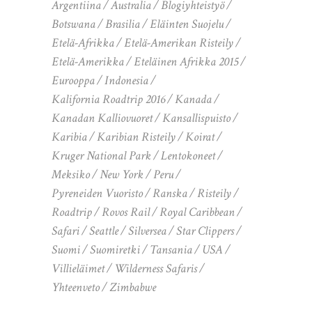
Argentiina
Australia
Blogiyhteistyö
Botswana
Brasilia
Eläinten Suojelu
Etelä-Afrikka
Etelä-Amerikan Risteily
Etelä-Amerikka
Eteläinen Afrikka 2015
Eurooppa
Indonesia
Kalifornia Roadtrip 2016
Kanada
Kanadan Kalliovuoret
Kansallispuisto
Karibia
Karibian Risteily
Koirat
Kruger National Park
Lentokoneet
Meksiko
New York
Peru
Pyreneiden Vuoristo
Ranska
Risteily
Roadtrip
Rovos Rail
Royal Caribbean
Safari
Seattle
Silversea
Star Clippers
Suomi
Suomiretki
Tansania
USA
Villieläimet
Wilderness Safaris
Yhteenveto
Zimbabwe