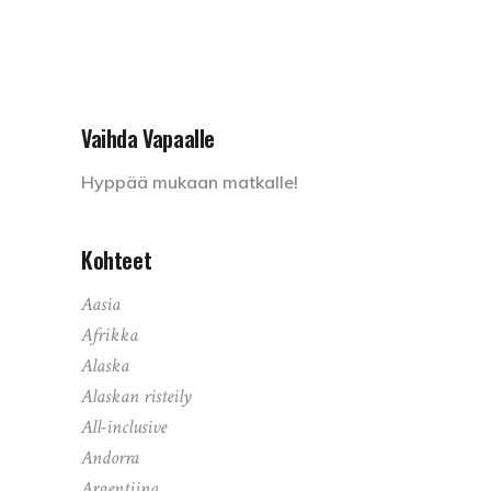
Vaihda Vapaalle
Hyppää mukaan matkalle!
Kohteet
Aasia
Afrikka
Alaska
Alaskan risteily
All-inclusive
Andorra
Argentiina