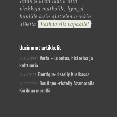
sinun saavan täältä niin
vinkkejä matkoille, hymyä
huulille kuin ajattelemisenkin
aihetta.
Vaihda siis vapaalle!
Uusimmat artikkelit
Verla – Luontoa, historiaa ja
21.6.2023
kulttuuria
Boutique-risteily Kreikassa
4.2.2023
Boutique -risteily Azamaralla
14.1.2023
Karibian merellä