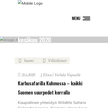
MENU
kesäkuu 2020
Suomi
Villieläimet
,
21.6.2020
Elina | Vaihda Vapaalle
Karhusafarilla Kuhmossa – kaikki
Suomen suurpedot kerralla
Kaupallinen yhteistyö Wildlife Safaris
Finlandin kanssa. (Saimme alennuksen