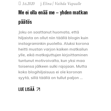
3.6.2020
Elina | Vaihda Vapaalle
Me ei olla enää me – yhden matkan
päätös
Joku on saattanut huomata, että
hiljaista on ollut niin täällä blogin kuin
instagraminkin puolella. Aluksi korona
heitti mustan varjon kaiken matkailun
ylle, eikä matkajuttujen kirjoittaminen
tuntunut motivoivalta, kun yksi maa
toisensa jälkeen sulki rajojaan. Mutta
koko blogihiljaisuus ei ole koronan
syytä, sillä täällä on tullut paljon
LUE LISÄÄ