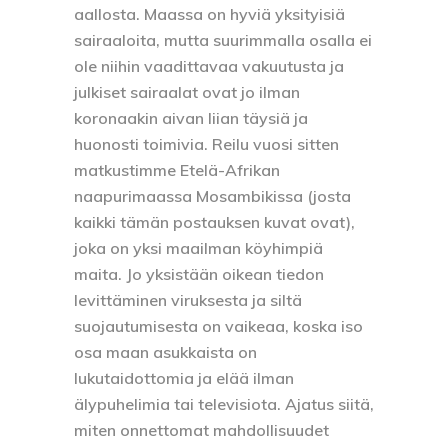
aallosta. Maassa on hyviä yksityisiä
sairaaloita, mutta suurimmalla osalla ei
ole niihin vaadittavaa vakuutusta ja
julkiset sairaalat ovat jo ilman
koronaakin aivan liian täysiä ja
huonosti toimivia. Reilu vuosi sitten
matkustimme Etelä-Afrikan
naapurimaassa Mosambikissa (josta
kaikki tämän postauksen kuvat ovat),
joka on yksi maailman köyhimpiä
maita. Jo yksistään oikean tiedon
levittäminen viruksesta ja siltä
suojautumisesta on vaikeaa, koska iso
osa maan asukkaista on
lukutaidottomia ja elää ilman
älypuhelimia tai televisiota. Ajatus siitä,
miten onnettomat mahdollisuudet