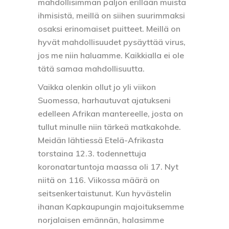
mahdollisimman paljon erillään muista
ihmisistä, meillä on siihen suurimmaksi
osaksi erinomaiset puitteet. Meillä on
hyvät mahdollisuudet pysäyttää virus,
jos me niin haluamme. Kaikkialla ei ole
tätä samaa mahdollisuutta.
Vaikka olenkin ollut jo yli viikon
Suomessa, harhautuvat ajatukseni
edelleen Afrikan mantereelle, josta on
tullut minulle niin tärkeä matkakohde.
Meidän lähtiessä Etelä-Afrikasta
torstaina 12.3. todennettuja
koronatartuntoja maassa oli 17. Nyt
niitä on 116. Viikossa määrä on
seitsenkertaistunut. Kun hyvästelin
ihanan Kapkaupungin majoituksemme
norjalaisen emännän, halasimme