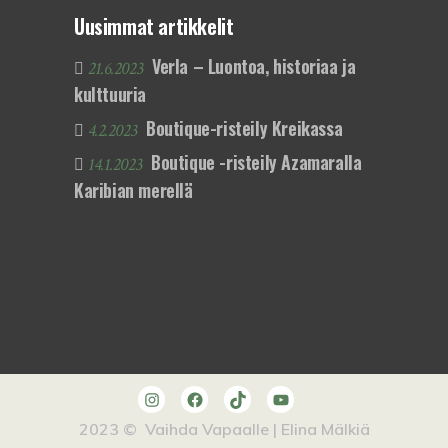
Uusimmat artikkelit
Verla – Luontoa, historiaa ja
21.6.2023
kulttuuria
Boutique-risteily Kreikassa
4.2.2023
Boutique -risteily Azamaralla
14.1.2023
Karibian merellä
Instagram
Facebook
TikTok
YouTube
2023 © Vaihda Vapaalle | Elina Mälkiä