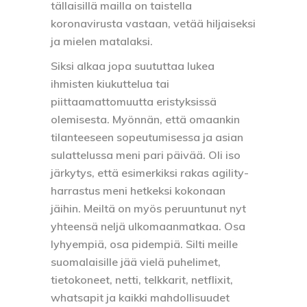
tällaisillä mailla on taistella
koronavirusta vastaan, vetää hiljaiseksi
ja mielen matalaksi.
Siksi alkaa jopa suututtaa lukea
ihmisten kiukuttelua tai
piittaamattomuutta eristyksissä
olemisesta. Myönnän, että omaankin
tilanteeseen sopeutumisessa ja asian
sulattelussa meni pari päivää. Oli iso
järkytys, että esimerkiksi rakas agility-
harrastus meni hetkeksi kokonaan
jäihin. Meiltä on myös peruuntunut nyt
yhteensä neljä ulkomaanmatkaa. Osa
lyhyempiä, osa pidempiä. Silti meille
suomalaisille jää vielä puhelimet,
tietokoneet, netti, telkkarit, netflixit,
whatsapit ja kaikki mahdollisuudet