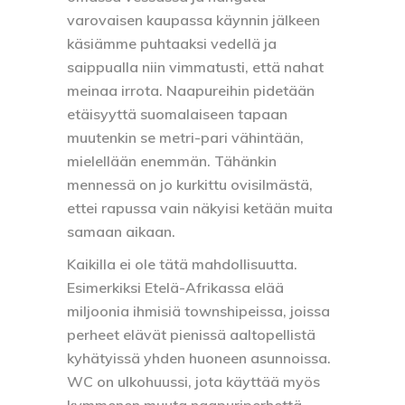
varovaisen kaupassa käynnin jälkeen
käsiämme puhtaaksi vedellä ja
saippualla niin vimmatusti, että nahat
meinaa irrota. Naapureihin pidetään
etäisyyttä suomalaiseen tapaan
muutenkin se metri-pari vähintään,
mielellään enemmän. Tähänkin
mennessä on jo kurkittu ovisilmästä,
ettei rapussa vain näkyisi ketään muita
samaan aikaan.
Kaikilla ei ole tätä mahdollisuutta.
Esimerkiksi Etelä-Afrikassa elää
miljoonia ihmisiä townshipeissa, joissa
perheet elävät pienissä aaltopellistä
kyhätyissä yhden huoneen asunnoissa.
WC on ulkohuussi, jota käyttää myös
kymmenen muuta naapuriperhettä.