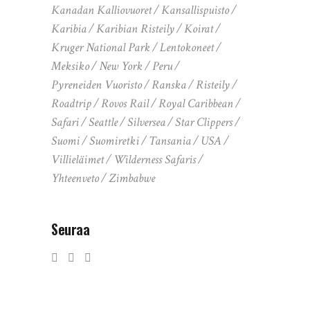
Kanadan Kalliovuoret
Kansallispuisto
Karibia
Karibian Risteily
Koirat
Kruger National Park
Lentokoneet
Meksiko
New York
Peru
Pyreneiden Vuoristo
Ranska
Risteily
Roadtrip
Rovos Rail
Royal Caribbean
Safari
Seattle
Silversea
Star Clippers
Suomi
Suomiretki
Tansania
USA
Villieläimet
Wilderness Safaris
Yhteenveto
Zimbabwe
Seuraa