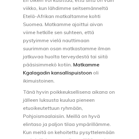
viikko, kun lähdimme seitsemänneltä
Etelä-Afrikan matkaltamme kohti
Suomea. Matkamme ajoittui aivan
viime hetkille sen suhteen, että
pystyimme vielä nauttimaan
suurimman osan matkastamme ilman
jatkuvaa huolta terveydestä tai siitä
pääsisimmekö kotiin.
Matkamme
Kgalagadin kansallispuistoon
oli
ikimuistoinen.
Tänä hyvin poikkeuksellisena aikana on
jälleen luksusta kuulua pieneen
etuoikeutettuun ryhmään,
Pohjoismaalaisiin. Meillä on hyvä
elintaso ja paljon tilaa ympärillämme.
Kun meitä on kehoitettu pysyttelemään