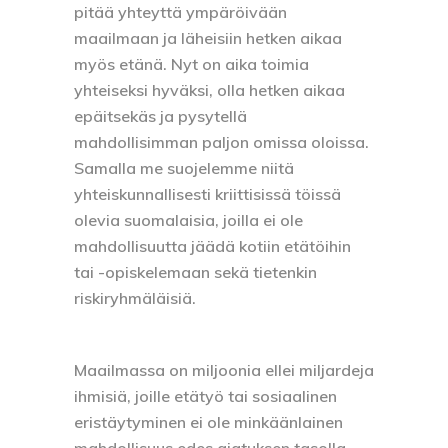
pitää yhteyttä ympäröivään
maailmaan ja läheisiin hetken aikaa
myös etänä. Nyt on aika toimia
yhteiseksi hyväksi, olla hetken aikaa
epäitsekäs ja pysytellä
mahdollisimman paljon omissa oloissa.
Samalla me suojelemme niitä
yhteiskunnallisesti kriittisissä töissä
olevia suomalaisia, joilla ei ole
mahdollisuutta jäädä kotiin etätöihin
tai -opiskelemaan sekä tietenkin
riskiryhmäläisiä.
Maailmassa on miljoonia ellei miljardeja
ihmisiä, joille etätyö tai sosiaalinen
eristäytyminen ei ole minkäänlainen
mahdollisuus edes ajatuksen tasolla.