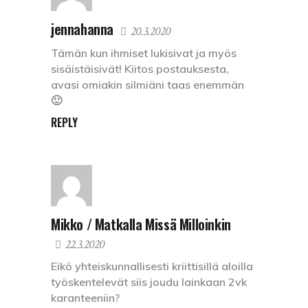
jennahanna
20.3.2020
Tämän kun ihmiset lukisivat ja myös
sisäistäisivät! Kiitos postauksesta,
avasi omiakin silmiäni taas enemmän
🙂
REPLY
Mikko / Matkalla Missä Milloinkin
22.3.2020
Eikö yhteiskunnallisesti kriittisillä aloilla
työskentelevät siis joudu lainkaan 2vk
karanteeniin?