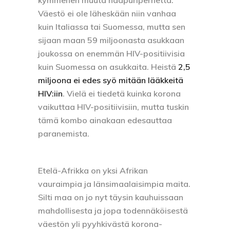
Väestö ei ole läheskään niin vanhaa
kuin Italiassa tai Suomessa, mutta sen
sijaan maan 59 miljoonasta asukkaan
joukossa on enemmän HIV-positiivisia
kuin Suomessa on asukkaita. Heistä
2,5
miljoona ei edes syö mitään lääkkeitä
HIV:iin
. Vielä ei tiedetä kuinka korona
vaikuttaa HIV-positiivisiin, mutta tuskin
tämä kombo ainakaan edesauttaa
paranemista.
Etelä-Afrikka on yksi Afrikan
vauraimpia ja länsimaalaisimpia maita.
Silti maa on jo nyt täysin kauhuissaan
mahdollisesta ja jopa todennäköisestä
väestön yli pyyhkivästä korona-