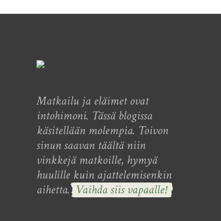
Matkailu ja eläimet ovat
intohimoni. Tässä blogissa
käsitellään molempia. Toivon
sinun saavan täältä niin
vinkkejä matkoille, hymyä
huulille kuin ajattelemisenkin
aihetta.
Vaihda siis vapaalle!