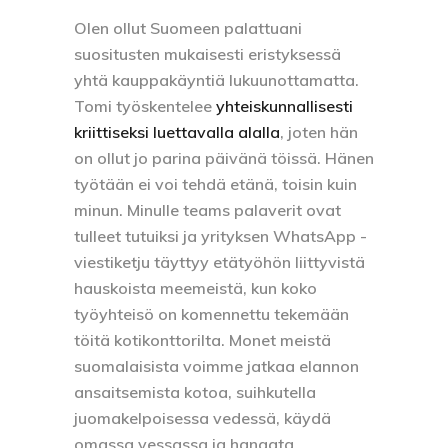
Olen ollut Suomeen palattuani
suositusten mukaisesti eristyksessä
yhtä kauppakäyntiä lukuunottamatta.
Tomi työskentelee
yhteiskunnallisesti
kriittiseksi luettavalla alalla
, joten hän
on ollut jo parina päivänä töissä. Hänen
työtään ei voi tehdä etänä, toisin kuin
minun. Minulle teams palaverit ovat
tulleet tutuiksi ja yrityksen WhatsApp -
viestiketju täyttyy etätyöhön liittyvistä
hauskoista meemeistä, kun koko
työyhteisö on komennettu tekemään
töitä kotikonttorilta. Monet meistä
suomalaisista voimme jatkaa elannon
ansaitsemista kotoa, suihkutella
juomakelpoisessa vedessä, käydä
omassa vessassa ja hangata