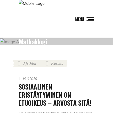
MENU
Matkablogi
Afrikka
Korona
,
19.3.2020
SOSIAALINEN
ERISTÄYTYMINEN ON
ETUOIKEUS – ARVOSTA SITÄ!
En oikein voi käsittää, että siitä on vain