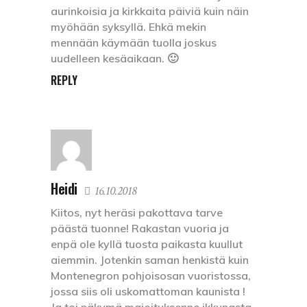
aurinkoisia ja kirkkaita päiviä kuin näin
myöhään syksyllä. Ehkä mekin
mennään käymään tuolla joskus
uudelleen kesäaikaan. 🙂
REPLY
Heidi
16.10.2018
Kiitos, nyt heräsi pakottava tarve
päästä tuonne! Rakastan vuoria ja
enpä ole kyllä tuosta paikasta kuullut
aiemmin. Jotenkin saman henkistä kuin
Montenegron pohjoisosan vuoristossa,
jossa siis oli uskomattoman kaunista !