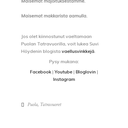
Maisemat majoituksestamme.
Maisemat makkarista aamulla.
Jos olet kiinnostunut vaeltamaan
Puolan Tatravuorilla, voit lukea Suvi
Höydenin blogista
vaellusvinkkejä
.
Pysy mukana:
Facebook
|
Youtube
|
Bloglovin
|
Instagram
Puola
,
Tatravuoret