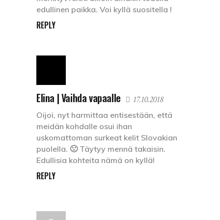
edullinen paikka. Voi kyllä suositella !
REPLY
Elina | Vaihda vapaalle
17.10.2018
Oijoi, nyt harmittaa entisestään, että
meidän kohdalle osui ihan
uskomattoman surkeat kelit Slovakian
puolella. 🙁 Täytyy mennä takaisin.
Edullisia kohteita nämä on kyllä!
REPLY