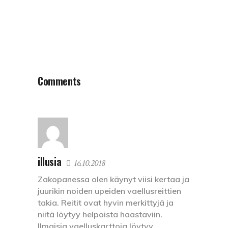
Comments
illusia
16.10.2018
Zakopanessa olen käynyt viisi kertaa ja
juurikin noiden upeiden vaellusreittien
takia. Reitit ovat hyvin merkittyjä ja
niitä löytyy helpoista haastaviin.
Ilmaisia vaelluskarttoja löytyy