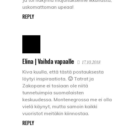
Ja toi näkymä majoituksenne ikkunasta,
uskomattoman upeaa!
REPLY
Elina | Vaihda vapaalle
17.10.2018
Kiva kuulla, että tästä postauksesta
löytyi inspiraatiota. 🙂 Tatrat ja
Zakopane ei tosiaan ole niitä
tunnetuimpia suomalaisten
keskuudessa. Montenegrossa me ei olla
vielä käynyt, mutta samoin kaikki
vuoristot meitäkin kiinnostaa.
REPLY