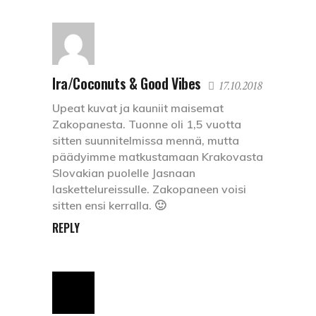
Ira/Coconuts & Good Vibes
17.10.2018
Upeat kuvat ja kauniit maisemat
Zakopanesta. Tuonne oli 1,5 vuotta
sitten suunnitelmissa mennä, mutta
päädyimme matkustamaan Krakovasta
Slovakian puolelle Jasnaan
laskettelureissulle. Zakopaneen voisi
sitten ensi kerralla. 🙂
REPLY