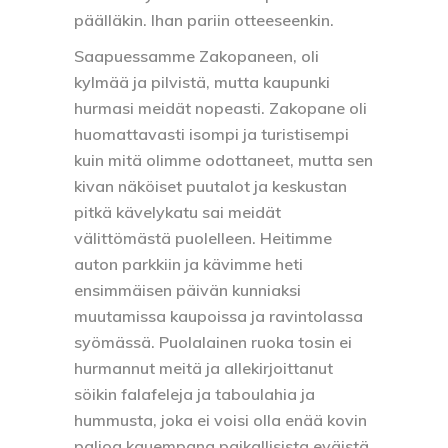
päälläkin. Ihan pariin otteeseenkin.
Saapuessamme Zakopaneen, oli
kylmää ja pilvistä, mutta kaupunki
hurmasi meidät nopeasti. Zakopane oli
huomattavasti isompi ja turistisempi
kuin mitä olimme odottaneet, mutta sen
kivan näköiset puutalot ja keskustan
pitkä kävelykatu sai meidät
välittömästä puolelleen. Heitimme
auton parkkiin ja kävimme heti
ensimmäisen päivän kunniaksi
muutamissa kaupoissa ja ravintolassa
syömässä. Puolalainen ruoka tosin ei
hurmannut meitä ja allekirjoittanut
söikin falafeleja ja taboulahia ja
hummusta, joka ei voisi olla enää kovin
paljoa kauempana paikallisista eväistä,