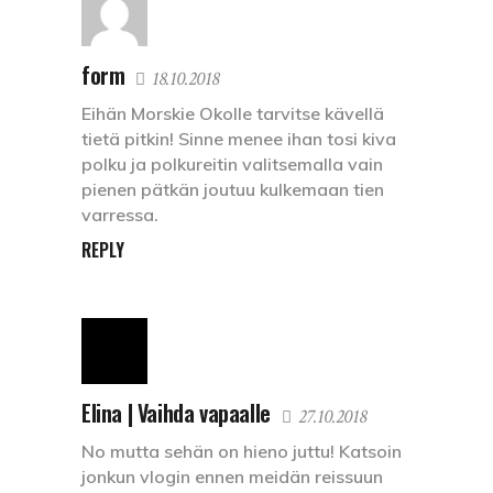
form
18.10.2018
Eihän Morskie Okolle tarvitse kävellä
tietä pitkin! Sinne menee ihan tosi kiva
polku ja polkureitin valitsemalla vain
pienen pätkän joutuu kulkemaan tien
varressa.
REPLY
Elina | Vaihda vapaalle
27.10.2018
No mutta sehän on hieno juttu! Katsoin
jonkun vlogin ennen meidän reissuun