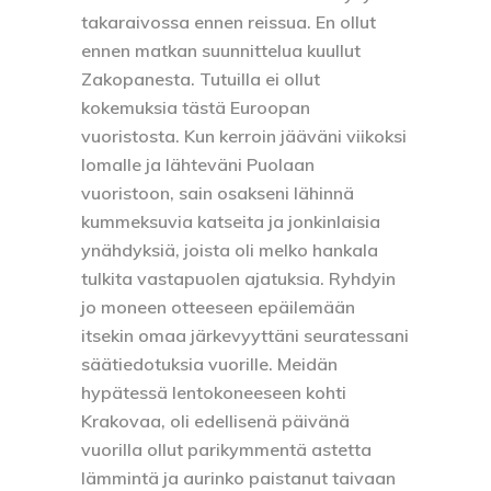
takaraivossa ennen reissua. En ollut
ennen matkan suunnittelua kuullut
Zakopanesta. Tutuilla ei ollut
kokemuksia tästä Euroopan
vuoristosta. Kun kerroin jääväni viikoksi
lomalle ja lähteväni Puolaan
vuoristoon, sain osakseni lähinnä
kummeksuvia katseita ja jonkinlaisia
ynähdyksiä, joista oli melko hankala
tulkita vastapuolen ajatuksia. Ryhdyin
jo moneen otteeseen epäilemään
itsekin omaa järkevyyttäni seuratessani
säätiedotuksia vuorille. Meidän
hypätessä lentokoneeseen kohti
Krakovaa, oli edellisenä päivänä
vuorilla ollut parikymmentä astetta
lämmintä ja aurinko paistanut taivaan