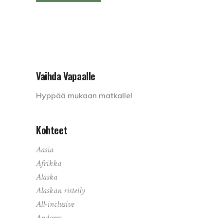
Vaihda Vapaalle
Hyppää mukaan matkalle!
Kohteet
Aasia
Afrikka
Alaska
Alaskan risteily
All-inclusive
Andorra