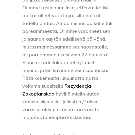
Olimme tosin onnellisia, etteivät kaikki
paikat olleet varattuja, sillä halli oli
todella ahdas. Ainoa miinus paikalle tuli
poreammeesta. Olimme varanneet sen
ja saunan käytön edellisenä päivänä,
mutta mennessämme saunaosastolle,
oli poreammeen vesi vain 27 asteista.
Sinne ei todellakaan tehnyt mieli
mennä, joten kävimme vain saunassa.
Tätä kokemusta lukuunottamatta
voimme suositella
Rezydencja
Zakopianskaa
hyvillä mielin auton
kanssa liikkuville. Julkisten / taksin
varassa olevien kannattaa varata
majoitus lähempää keskustaa.