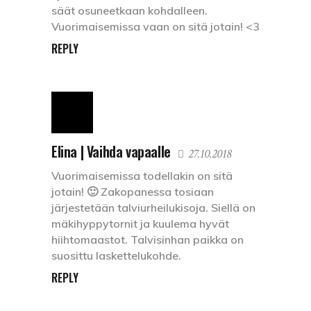
säät osuneetkaan kohdalleen.
Vuorimaisemissa vaan on sitä jotain! <3
REPLY
Elina | Vaihda vapaalle
27.10.2018
Vuorimaisemissa todellakin on sitä
jotain! 🙂 Zakopanessa tosiaan
järjestetään talviurheilukisoja. Siellä on
mäkihyppytornit ja kuulema hyvät
hiihtomaastot. Talvisinhan paikka on
suosittu laskettelukohde.
REPLY