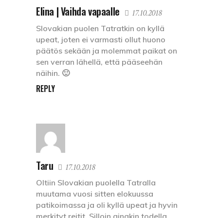
Elina | Vaihda vapaalle
17.10.2018
Slovakian puolen Tatratkin on kyllä
upeat, joten ei varmasti ollut huono
päätös sekään ja molemmat paikat on
sen verran lähellä, että pääseehän
näihin. 🙂
REPLY
Taru
17.10.2018
Oltiin Slovakian puolella Tatralla
muutama vuosi sitten elokuussa
patikoimassa ja oli kyllä upeat ja hyvin
merkityt reitit. Silloin ainakin todella