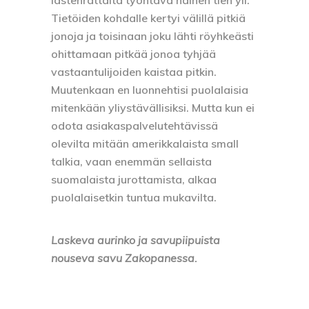
Tietöiden kohdalle kertyi välillä pitkiä
jonoja ja toisinaan joku lähti röyhkeästi
ohittamaan pitkää jonoa tyhjää
vastaantulijoiden kaistaa pitkin.
Muutenkaan en luonnehtisi puolalaisia
mitenkään yliystävällisiksi. Mutta kun ei
odota asiakaspalvelutehtävissä
olevilta mitään amerikkalaista small
talkia, vaan enemmän sellaista
suomalaista jurottamista, alkaa
puolalaisetkin tuntua mukavilta.
Laskeva aurinko ja savupiipuista
nouseva savu Zakopanessa.