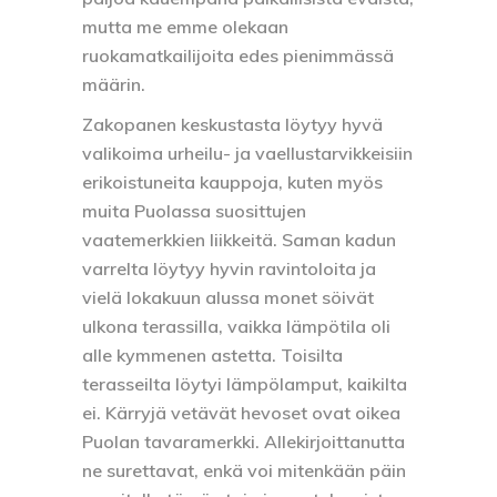
mutta me emme olekaan
ruokamatkailijoita edes pienimmässä
määrin.
Zakopanen keskustasta löytyy hyvä
valikoima urheilu- ja vaellustarvikkeisiin
erikoistuneita kauppoja, kuten myös
muita Puolassa suosittujen
vaatemerkkien liikkeitä. Saman kadun
varrelta löytyy hyvin ravintoloita ja
vielä lokakuun alussa monet söivät
ulkona terassilla, vaikka lämpötila oli
alle kymmenen astetta. Toisilta
terasseilta löytyi lämpölamput, kaikilta
ei. Kärryjä vetävät hevoset ovat oikea
Puolan tavaramerkki. Allekirjoittanutta
ne surettavat, enkä voi mitenkään päin