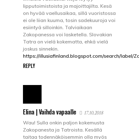
lipputoimistoista ja majoittajilta. Kesä
on hyvää vaellusaikaa, sillä vuoristossa
ei ole liian kuuma, tosin sadekuuroja voi
esiintyä silloinkin. Talviaikaan
Zakopanessa voi lasketella. Slovakian
Tatra on vielä kokematta, ehkä vielä
joskus sinnekin.
https://illusiafinland.blogspot.com/search/label/
REPLY
Elina | Vaihda vapaalle
17.10.2018
Wau! Sulla onkin paljon kokemusta
Zakopanesta ja Tatroista. Kesällä
taitaa todennäköisemmin olla myös