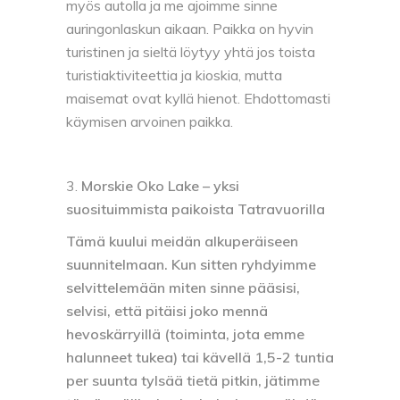
myös autolla ja me ajoimme sinne
auringonlaskun aikaan. Paikka on hyvin
turistinen ja sieltä löytyy yhtä jos toista
turistiaktiviteettia ja kioskia, mutta
maisemat ovat kyllä hienot. Ehdottomasti
käymisen arvoinen paikka.
Morskie Oko Lake – yksi
suosituimmista paikoista Tatravuorilla
Tämä kuului meidän alkuperäiseen
suunnitelmaan. Kun sitten ryhdyimme
selvittelemään miten sinne pääsisi,
selvisi, että pitäisi joko mennä
hevoskärryillä (toiminta, jota emme
halunneet tukea) tai kävellä 1,5-2 tuntia
per suunta tylsää tietä pitkin, jätimme