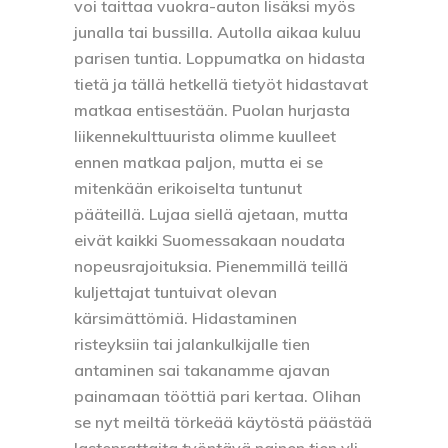
voi taittaa vuokra-auton lisäksi myös
junalla tai bussilla. Autolla aikaa kuluu
parisen tuntia. Loppumatka on hidasta
tietä ja tällä hetkellä tietyöt hidastavat
matkaa entisestään. Puolan hurjasta
liikennekulttuurista olimme kuulleet
ennen matkaa paljon, mutta ei se
mitenkään erikoiselta tuntunut
pääteillä. Lujaa siellä ajetaan, mutta
eivät kaikki Suomessakaan noudata
nopeusrajoituksia. Pienemmillä teillä
kuljettajat tuntuivat olevan
kärsimättömiä. Hidastaminen
risteyksiin tai jalankulkijalle tien
antaminen sai takanamme ajavan
painamaan tööttiä pari kertaa. Olihan
se nyt meiltä törkeää käytöstä päästää
lastenrattaita työntävä nainen tien yli.