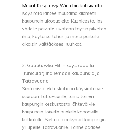
Mount Kasprowy Wierchin kotisivuilta
.
Köysirata lähtee muutama kilometri
kaupungin ulkopuolelta Kuznicesta. Jos
yhdelle päivälle luvataan täysin pilvetön
ilma, käytä se tähän ja mene paikalle
aikaisin välttääksesi ruuhkat.
Gubałówka Hill – köysiradalla
(funicular) ihailemaan kaupunkia ja
Tatravuoria
Siinä missä ykköskohdan köysirata vie
suoraan Tatravuorille, tämä toinen,
kaupungin keskustasta lähtevä vie
kaupungin toisella puolella kohoaville
kukkuloille. Sieltä on näkymät kaupungin
yli upeille Tatravuorille. Tänne pääsee