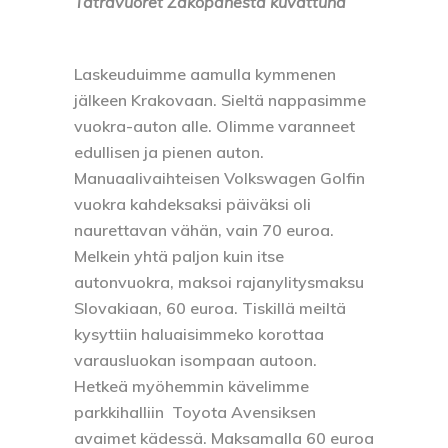
Tatravuoret Zakopanesta kuvattuna
Laskeuduimme aamulla kymmenen
jälkeen Krakovaan. Sieltä nappasimme
vuokra-auton alle. Olimme varanneet
edullisen ja pienen auton.
Manuaalivaihteisen Volkswagen Golfin
vuokra kahdeksaksi päiväksi oli
naurettavan vähän, vain 70 euroa.
Melkein yhtä paljon kuin itse
autonvuokra, maksoi rajanylitysmaksu
Slovakiaan, 60 euroa. Tiskillä meiltä
kysyttiin haluaisimmeko korottaa
varausluokan isompaan autoon.
Hetkeä myöhemmin kävelimme
parkkihalliin Toyota Avensiksen
avaimet kädessä. Maksamalla 60 euroa