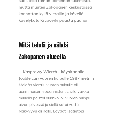
suositella tämän toiminnan tukemista,
mutta muuten Zakopanen keskustassa
kannattaa kyllä vierailla ja kävellä
kävelykatu Krupowki päästä päähän.
Mitä tehdä ja nähdä
Zakopanen alueella
Kasprowy Wierch – köysiradalla
(cable car) vuoren huipulle 1987 metriin
Meidän vierailu vuoren huipulle oli
äärimmäisen epäonnistunut, sillä vaikka
muualla paistoi aurinko, oli vuoren huippu
aivan pilvessä ja siellä satoi vettä.
Näkyvyys oli nolla. Löydät lisätietoja