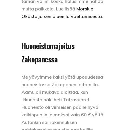
tämän väliin, koska halusimme nähdä
muita paikkoja. Lue lisää
Morskie
Okosta ja sen alueella vaeltamisesta
.
Huoneistomajoitus
Zakopanessa
Me yövyimme kaksi yötä upouudessa
huoneistossa Zakopanen laitamilla.
Aamu oli mukava aloittaa, kun
ikkunasta näki heti Tatravuoret.
Huoneisto oli viimeisen päälle hyvä
kaikinpuolin ja maksoi vain 60 € yöltä.
Autonkin sai rakennuksen
pohjakerroksessa olevaan halliin.