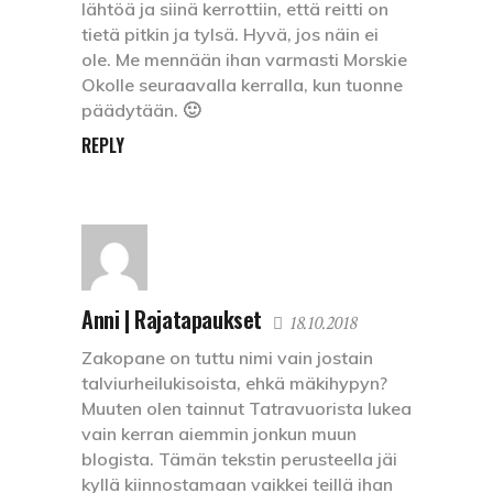
lähtöä ja siinä kerrottiin, että reitti on
tietä pitkin ja tylsä. Hyvä, jos näin ei
ole. Me mennään ihan varmasti Morskie
Okolle seuraavalla kerralla, kun tuonne
päädytään. 🙂
REPLY
Anni | Rajatapaukset
18.10.2018
Zakopane on tuttu nimi vain jostain
talviurheilukisoista, ehkä mäkihypyn?
Muuten olen tainnut Tatravuorista lukea
vain kerran aiemmin jonkun muun
blogista. Tämän tekstin perusteella jäi
kyllä kiinnostamaan vaikkei teillä ihan