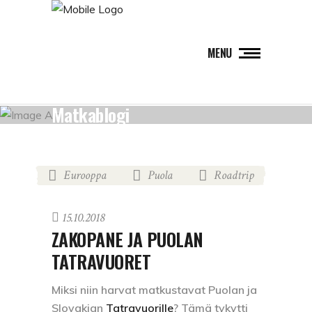
MENU
Matkablogi
Eurooppa
Puola
Roadtrip
,
,
15.10.2018
ZAKOPANE JA PUOLAN
TATRAVUORET
Miksi niin harvat matkustavat Puolan ja
Slovakian
Tatravuorille
? Tämä tykytti