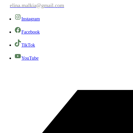
elina.malkia@gmail.com
Instagram
Facebook
TikTok
YouTube