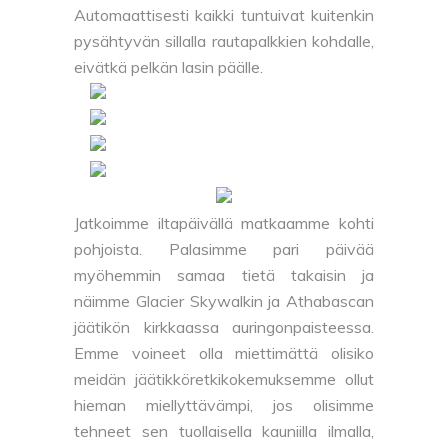
Automaattisesti kaikki tuntuivat kuitenkin
pysähtyvän sillalla rautapalkkien kohdalle,
eivätkä pelkän lasin päälle.
Jatkoimme iltapäivällä matkaamme kohti
pohjoista. Palasimme pari päivää
myöhemmin samaa tietä takaisin ja
näimme Glacier Skywalkin ja Athabascan
jäätikön kirkkaassa auringonpaisteessa.
Emme voineet olla miettimättä olisiko
meidän jäätikköretkikokemuksemme ollut
hieman miellyttävämpi, jos olisimme
tehneet sen tuollaisella kauniilla ilmalla,