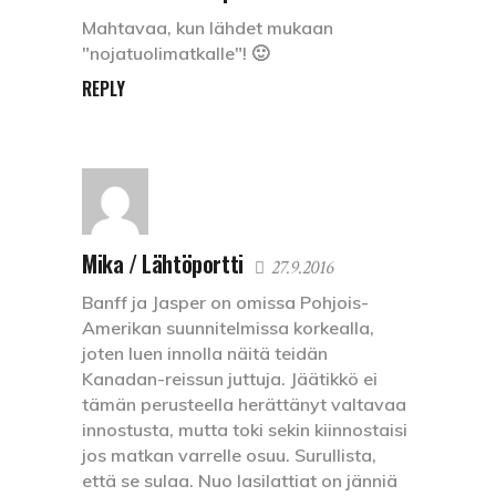
Mahtavaa, kun lähdet mukaan
"nojatuolimatkalle"! 🙂
REPLY
Mika / Lähtöportti
27.9.2016
Banff ja Jasper on omissa Pohjois-
Amerikan suunnitelmissa korkealla,
joten luen innolla näitä teidän
Kanadan-reissun juttuja. Jäätikkö ei
tämän perusteella herättänyt valtavaa
innostusta, mutta toki sekin kiinnostaisi
jos matkan varrelle osuu. Surullista,
että se sulaa. Nuo lasilattiat on jänniä