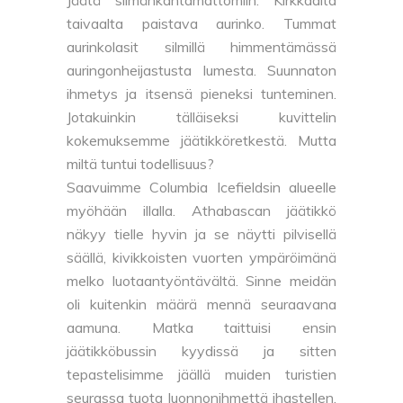
taivaalta paistava aurinko. Tummat
aurinkolasit silmillä himmentämässä
auringonheijastusta lumesta. Suunnaton
ihmetys ja itsensä pieneksi tunteminen.
Jotakuinkin tälläiseksi kuvittelin
kokemuksemme jäätikköretkestä. Mutta
miltä tuntui todellisuus?
Saavuimme Columbia Icefieldsin alueelle
myöhään illalla. Athabascan jäätikkö
näkyy tielle hyvin ja se näytti pilvisellä
säällä, kivikkoisten vuorten ympäröimänä
melko luotaantyöntävältä. Sinne meidän
oli kuitenkin määrä mennä seuraavana
aamuna. Matka taittuisi ensin
jäätikköbussin kyydissä ja sitten
tepastelisimme jäällä muiden turistien
seurassa tuota luonnonihmettä ihastellen.