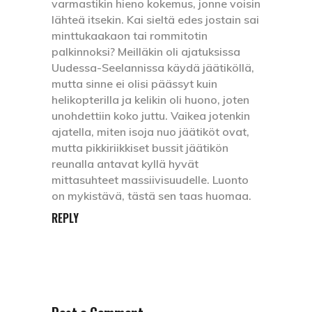
varmastikin hieno kokemus, jonne voisin
lähteä itsekin. Kai sieltä edes jostain sai
minttukaakaon tai rommitotin
palkinnoksi? Meilläkin oli ajatuksissa
Uudessa-Seelannissa käydä jäätiköllä,
mutta sinne ei olisi päässyt kuin
helikopterilla ja kelikin oli huono, joten
unohdettiin koko juttu. Vaikea jotenkin
ajatella, miten isoja nuo jäätiköt ovat,
mutta pikkiriikkiset bussit jäätikön
reunalla antavat kyllä hyvät
mittasuhteet massiivisuudelle. Luonto
on mykistävä, tästä sen taas huomaa.
REPLY