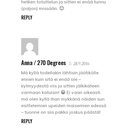
hetken totuttelun ja sitten ei enää tunnu
(paljon) missään. 🙂
REPLY
Anna / 270 Degrees
28.9.2016
Mä kyllä todellakin lähtisin jäätikölle
ennen kuin sitä ei enää ole –
kylmyydestä viis ja sitten jälkikäteen
varmaan katuisin! 😀 Ei vaan oikeasti
mä olen kyllä ihan mykkänä näiden sun
esittelemien upeiden maisemien edessä
– tuonne on siis pakko joskus päästä!
REPLY