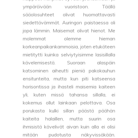
ympäröivään vuoristoon. Täällä
sääolosuhteet olivat huomattavasti
siedettävämmät. Auringon paistaessa oli
jopa lämmin. Maisemat olivat hienot. Me
molemmat olemme hieman
korkeanpaikankammoisia, joten etukäteen
mietitytti kuinka selviytyisimme lasisillalla
kävelemisestä. Suoraan alaspäin
katsominen aiheutti pieniä pakokauhun
ensitunteita, mutta kun piti katseensa
horisontissa ja ihasteli maisemia kaiteen
yli, kuten missä tahansa sillalla, ei
kokemus ollut lainkaan pelottava. Osa
porukasta kulki sillan päästä päähän
kaiteita halaillen, mutta suurin osa
ihmisistä kävelivät aivan kuin alla ei olisi
mitään pudotusta näkyvissäkään.