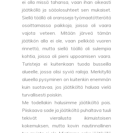
ei olla missä tahansa, vaan ihan oikeasti
jäätiköllä ja sääolosuhteet sen mukaiset.
Siellä täällä oli oransseja työmaatötteröitä
osoittamassa paikkoja, joissa oli vaara
vajota veteen. Mitään järveä tämän
jäätikön alla ei ole, vaan pelkkää vuoren
rinnettä, mutta siellä täällä oli sulempia
kohtia, joissa oli pieni uppoamisen vaara.
Turisteja ei kuitenkaan tuoda busseilla
alueelle, jossa olisi syviä railoja. Merkityllä
alueella pysyminen on kuitenkin enemmän
kuin suotavaa, jos jäätiköltä haluaa vielä
turvallisesti poiskin.
Me todellakin halusimme jäätiköltä pois.
Piiskaava sade ja jäätiköltä puhaltava tuuli
tekivät vierailusta ikimuistoisen
kokemuksen, mutta kovin nautinnollinen