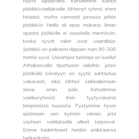
näytti lupaavalta. Katselimme kuinka
jäätikkövaellukselle lähtenyt ryhmä eteni
hitaasti, mutta varmasti jonossa pitkin
jäätikköä. Heillä oli opas mukana. Ilman
opasta jäätikölle ei suositella mentävän,
koska syvät railot ovat vaarallisia.
Jäätikkö on paikasta riippuen noin 90-300
metriä syvä. Useampia turisteja on kuollut
Athabascalla tiputtuaan railoihin, joten
jäätiköllä kävelyyn on syytä suhtautua
vakavasti, eikä lähteä seikkailemaan
sinne omin päin. Katselimme
vaellusryhmää ihan tyytyväisenä
lämpimästä bussista. Pystyimme hyvin
aistimaan sen kylmän viiman, jota
vastaan vaelluksella olleet tarpoivat.
Emme kadehtineet heidän urakkaansa
hetkeäkään.