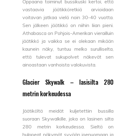
Oppaana toiminut bussikuski kertoi, että
vastaavia jäätikköretkiä arvioidaan
voitavan jatkaa vielä noin 30-40 vuotta.
Sen jälkeen jäätikkö on niihin liian pieni.
Athabasca on Pohjois-Amerikan vierailluin
jäätikkö ja vaikka se ei olekaan mikään
kaunein näky, tuntuu melko surulliselta,
että tulevat sukupolvet näkevät sen
ainoastaan vanhoista valokuvista.
Glacier Skywalk – lasisilta 280
metrin korkeudessa
Jäätiköltä meidät kuljetettiin bussilla
suoraan Skywalkille, joka on lasinen silta
280 metrin korkeudessa. Sieltä on
hulppeat näkymät syvään joenuomaan ja