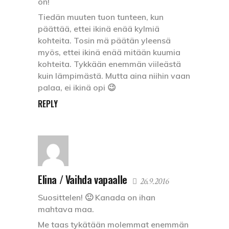
on!
Tiedän muuten tuon tunteen, kun
päättää, ettei ikinä enää kylmiä
kohteita. Tosin mä päätän yleensä
myös, ettei ikinä enää mitään kuumia
kohteita. Tykkään enemmän viileästä
kuin lämpimästä. Mutta aina niihin vaan
palaa, ei ikinä opi 😉
REPLY
Elina / Vaihda vapaalle
26.9.2016
Suosittelen! 🙂 Kanada on ihan
mahtava maa.
Me taas tykätään molemmat enemmän