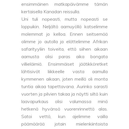
ensimmäinen matkapäivämme tämän
kertaisella Kanadan reissulla.
Uni tuli nopeasti, mutta nopeasti se
loppuikin. Neljältä aamuyöllä katselimme
molemmat jo kelloa. Ennen seitsemää
olimme jo autolla ja elättelimme Afrikan
safarityyliin toiveita, että siihen aikaan
aamusta olisi paras aika bongata
villieläimiä. Ensimmäiset jäätikköretket
lähtisivät liikkeelle vasta aamulla
kymmenen aikaan, joten meillä oli monta
tuntia aikaa tapettavana. Aurinko sarasti
vuorten ja pilvien takaa ja näytti siltä kuin
laavapurkaus olisi valumassa minä
hetkenä hyvänsä vuorenrinnettä alas.
Satoi vettä, kun ajelimme vailla
päämäärää jotain mielenkiintoista