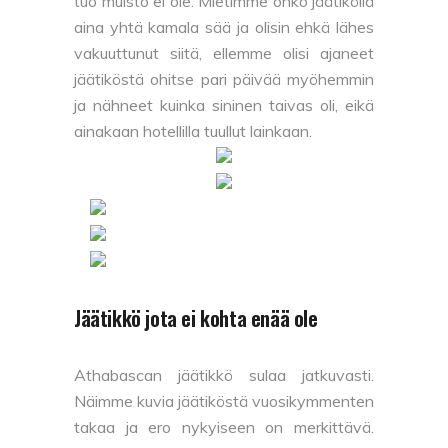
tuo muisto ei ole. Mietimme onko jäätiköllä
aina yhtä kamala sää ja olisin ehkä lähes
vakuuttunut siitä, ellemme olisi ajaneet
jäätiköstä ohitse pari päivää myöhemmin
ja nähneet kuinka sininen taivas oli, eikä
ainakaan hotellilla tuullut lainkaan.
Jäätikkö jota ei kohta enää ole
Athabascan jäätikkö sulaa jatkuvasti.
Näimme kuvia jäätiköstä vuosikymmenten
takaa ja ero nykyiseen on merkittävä.