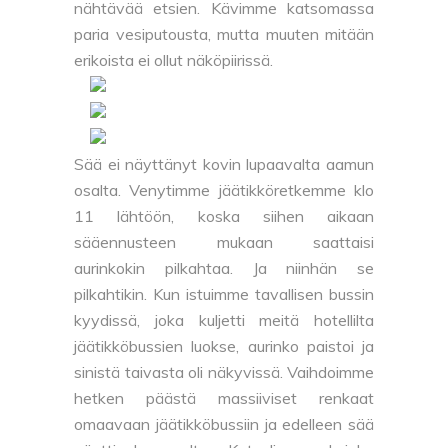
nähtävää etsien. Kävimme katsomassa
paria vesiputousta, mutta muuten mitään
erikoista ei ollut näköpiirissä.
Sää ei näyttänyt kovin lupaavalta aamun
osalta. Venytimme jäätikköretkemme klo
11 lähtöön, koska siihen aikaan
sääennusteen mukaan saattaisi
aurinkokin pilkahtaa. Ja niinhän se
pilkahtikin. Kun istuimme tavallisen bussin
kyydissä, joka kuljetti meitä hotellilta
jäätikköbussien luokse, aurinko paistoi ja
sinistä taivasta oli näkyvissä. Vaihdoimme
hetken päästä massiiviset renkaat
omaavaan jäätikköbussiin ja edelleen sää