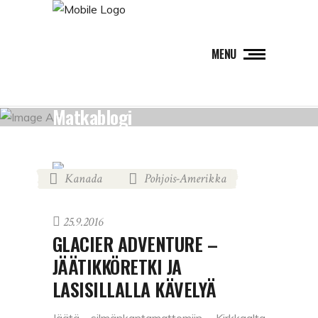
MENU
Matkablogi
Kanada
Pohjois-Amerikka
,
25.9.2016
GLACIER ADVENTURE –
JÄÄTIKKÖRETKI JA
LASISILLALLA KÄVELYÄ
Jäätä silmänkantamattomiin. Kirkkaalta