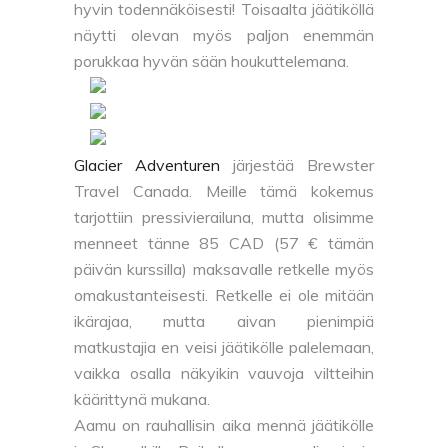
hyvin todennäköisesti! Toisaalta jäätiköllä
näytti olevan myös paljon enemmän
porukkaa hyvän sään houkuttelemana.
Glacier Adventuren
järjestää Brewster
Travel Canada. Meille tämä kokemus
tarjottiin pressivierailuna, mutta olisimme
menneet tänne 85 CAD (57 € tämän
päivän kurssilla) maksavalle retkelle myös
omakustanteisesti. Retkelle ei ole mitään
ikärajaa, mutta aivan pienimpiä
matkustajia en veisi jäätikölle palelemaan,
vaikka osalla näkyikin vauvoja viltteihin
käärittynä mukana.
Aamu on rauhallisin aika mennä jäätikölle