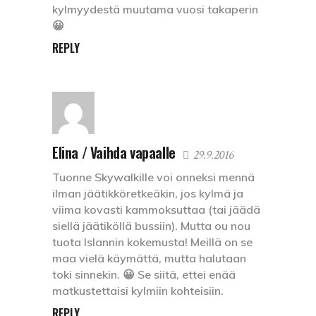
kylmyydestä muutama vuosi takaperin
😀
REPLY
Elina / Vaihda vapaalle
29.9.2016
Tuonne Skywalkille voi onneksi mennä
ilman jäätikköretkeäkin, jos kylmä ja
viima kovasti kammoksuttaa (tai jäädä
siellä jäätiköllä bussiin). Mutta ou nou
tuota Islannin kokemusta! Meillä on se
maa vielä käymättä, mutta halutaan
toki sinnekin. 😀 Se siitä, ettei enää
matkustettaisi kylmiin kohteisiin.
REPLY