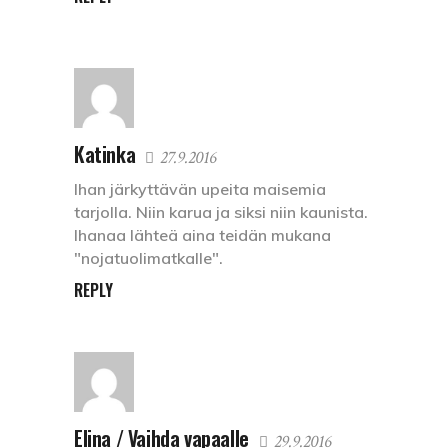
Katinka
27.9.2016
Ihan järkyttävän upeita maisemia
tarjolla. Niin karua ja siksi niin kaunista.
Ihanaa lähteä aina teidän mukana
"nojatuolimatkalle".
REPLY
Elina / Vaihda vapaalle
29.9.2016