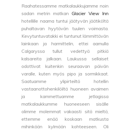
Raahatessamme matkalaukkujamme noin
sadan metrin matkan
Glacier View Inn
hotellille naama tuntui jäätyvän jäätiköltä
puhaltavan hyytävän tuulen voimasta.
Kevytuntuvatakki ei tuntunut lämmittävän
lainkaan ja harmittelin, ettei aamulla
Calgaryssa tullut vedettyä pitkiä
kalsareita jalkaan. Laukussa sellaiset
odottivat kuitenkin seuraavan päivän
varalle, kuten myös pipo ja sormikkaat.
Saatuamme ylipirteiltä hotellin
vastaanottohenkilöiltä huoneen avaimen
ja kammettuamme jetlagissa
matkalaukkumme huoneeseen sisälle
olimme molemmat vakaasti sitä mieltä,
ettemme enää koskaan matkusta
mihinkään kylmään kohteeseen. Oli