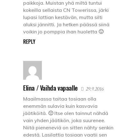
paikkoja. Muistan yhä miltä tuntui
kokeilla sellaista CN Towerissa, järki
lupasi lattian kestävän, mutta silti
aluksi jännitti. Ja hetken päässä siinä
voikin jo pomppia ihan huoletta 🙂
REPLY
Elina / Vaihda vapaalle
29.9.2016
Maailmassa taitaa tosiaan olla
enemmän sulavia kuin kasvavia
jäätiköitä. 🙁 Itse olen tainnut nähdä
vain yhden jäätikön, joka suurenee.
Niitä pieneneviä on sitten nähty senkin
edestä. Lasilattia tosiaan vaatii sen