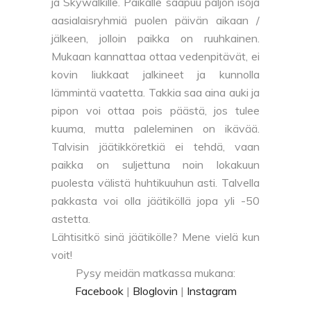
ja Skywalkille. Paikalle saapuu paljon isoja
aasialaisryhmiä puolen päivän aikaan /
jälkeen, jolloin paikka on ruuhkainen.
Mukaan kannattaa ottaa vedenpitävät, ei
kovin liukkaat jalkineet ja kunnolla
lämmintä vaatetta. Takkia saa aina auki ja
pipon voi ottaa pois päästä, jos tulee
kuuma, mutta paleleminen on ikävää.
Talvisin jäätikköretkiä ei tehdä, vaan
paikka on suljettuna noin lokakuun
puolesta välistä huhtikuuhun asti. Talvella
pakkasta voi olla jäätiköllä jopa yli -50
astetta.
Lähtisitkö sinä jäätikölle? Mene vielä kun
voit!
Pysy meidän matkassa mukana:
Facebook
|
Bloglovin
|
Instagram